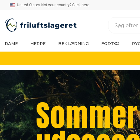
United States Not your country? Click here.
DAME
HERRE
BEKLÆDNING
FODTØJ
RY
Sommer