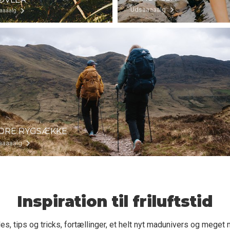
Udsaaaaalg
aaaalg
ORE RYGSÆKKE
aaaaalg
Inspiration til friluftstid
es, tips og tricks, fortællinger, et helt nyt madunivers og meget