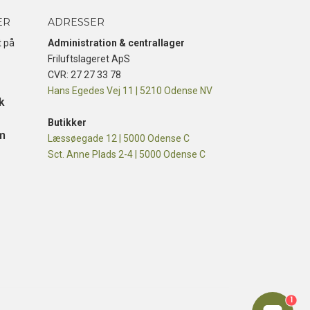
ER
ADRESSER
t på
Administration & centrallager
Friluftslageret ApS
CVR: 27 27 33 78
Hans Egedes Vej 11 | 5210 Odense NV
k
Butikker
m
Læssøegade 12 | 5000 Odense C
Sct. Anne Plads 2-4 | 5000 Odense C
1