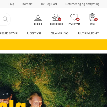
FAQ
Kontakt
B2B og EAN
Returnering og ombytning
0
0
0
LOG IND
SAMMENLIGN
FAVORITTER
KURV
REUDSTYR
UDSTYR
GLAMPING
ULTRALIGHT