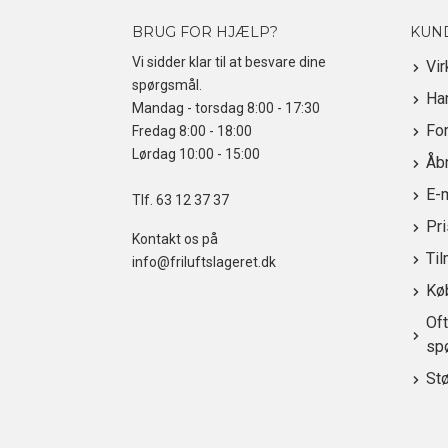
BRUG FOR HJÆLP?
KUN
Vi sidder klar til at besvare dine
Vi
spørgsmål.
Ha
Mandag - torsdag 8:00 - 17:30
For
Fredag 8:00 - 18:00
Lørdag 10:00 - 15:00
Åbn
E-
Tlf.
63 12 37 37
Pr
Kontakt os på
Til
info@friluftslageret.dk
Kø
Oft
sp
St