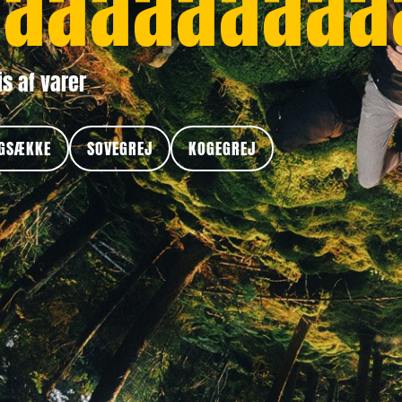
aaaaaaaaa
is af varer
GSÆKKE
SOVEGREJ
KOGEGREJ