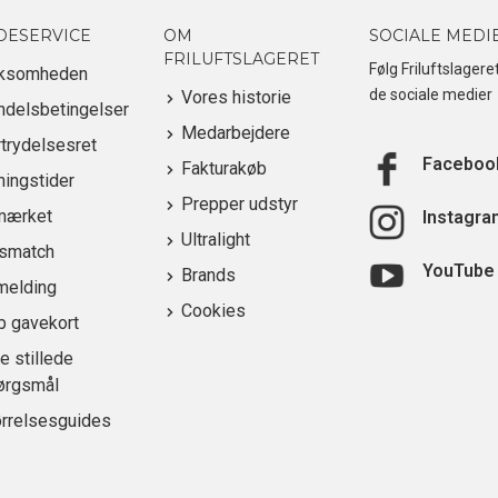
DESERVICE
OM
SOCIALE MEDI
FRILUFTSLAGERET
Følg Friluftslagere
rksomheden
de sociale medier
Vores historie
ndelsbetingelser
Medarbejdere
trydelsesret
Faceboo
Fakturakøb
ingstider
Prepper udstyr
mærket
Instagra
Ultralight
ismatch
YouTube
Brands
melding
Cookies
b gavekort
e stillede
ørgsmål
ørrelsesguides