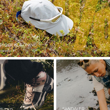
RIG BEKLÆDNING
aaaaalg
SANDALER
ØVLER