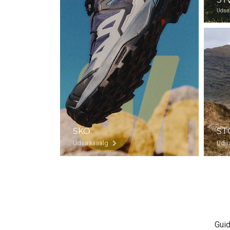
Udsa
SKO
ST
Udsaaaaalg
Uds
Guid