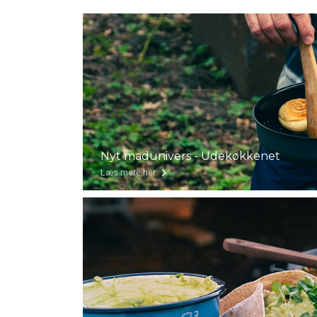
Nyt madunivers - Udekøkkenet
Læs mere her