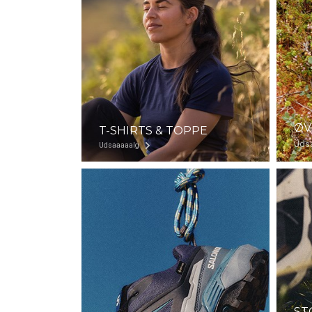
ØV
T-SHIRTS & TOPPE
Uds
Udsaaaaalg
ST