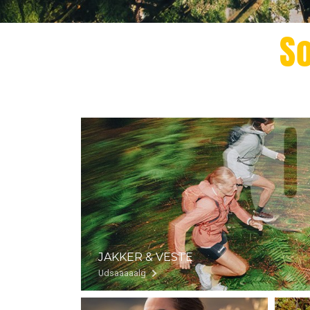
S
JAKKER & VESTE
Udsaaaaalg