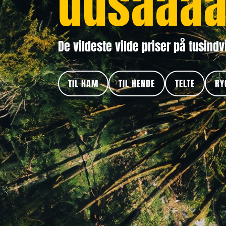
udsaaaa
De vildeste vilde priser på tusindv
TIL HAM
TIL HENDE
TELTE
RY