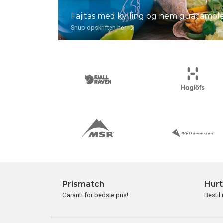
Fajitas med kylling og nem guacamol
Snup opskriften her
Prismatch
Hurt
Garanti for bedste pris!
Bestil 