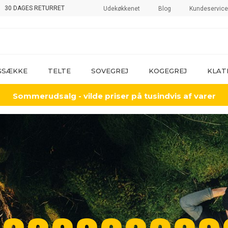
30 DAGES RETURRET
Udekøkkenet
Blog
Kundeservice
GSÆKKE
TELTE
SOVEGREJ
KOGEGREJ
KLAT
Sommerudsalg - vilde priser på tusindvis af varer