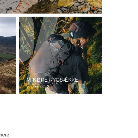
MINDRE RYGSÆKKE
Udsaaaaalg
 mere