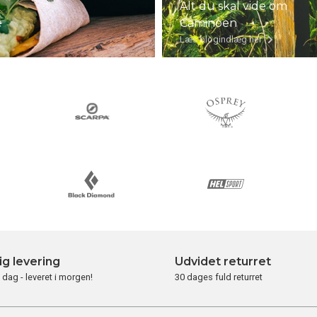
Alt du skal vide om
e
Caminoen
Læs blogindlæg her
ig levering
Udvidet returret
i dag - leveret i morgen!
30 dages fuld returret