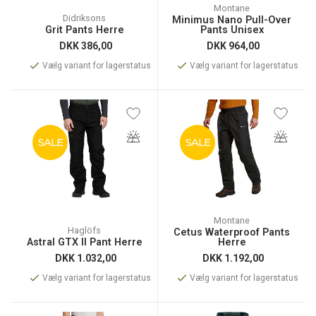
Montane
Didriksons
Minimus Nano Pull-Over
Grit Pants Herre
Pants Unisex
DKK
386,00
DKK
964,00
Vælg variant for lagerstatus
Vælg variant for lagerstatus
SALE
SALE
Montane
Haglöfs
Cetus Waterproof Pants
Astral GTX II Pant Herre
Herre
DKK
1.032,00
DKK
1.192,00
Vælg variant for lagerstatus
Vælg variant for lagerstatus