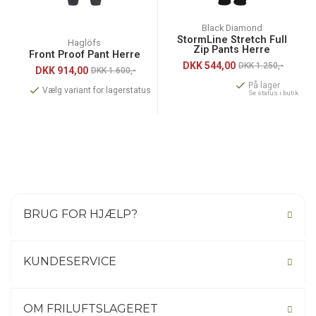
Black Diamond
StormLine Stretch Full
Haglöfs
Zip Pants Herre
Front Proof Pant Herre
DKK
544,00
DKK 1.250,-
DKK
914,00
DKK 1.600,-
På lager
Vælg variant for lagerstatus
Se status i butik
BRUG FOR HJÆLP?
KUNDESERVICE
OM FRILUFTSLAGERET