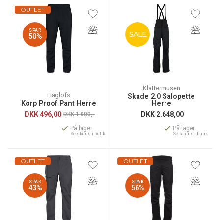
OUTLET
SPAR
SALE
50%
Klättermusen
Haglöfs
Skade 2.0 Salopette
Korp Proof Pant Herre
Herre
DKK
496,00
DKK
2.648,00
DKK 1.000,-
På lager
På lager
Se status i butik
Se status i butik
OUTLET
OUTLET
SPAR
SPAR
43%
56%