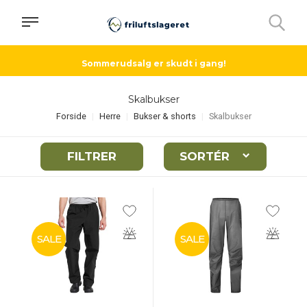
Sommerudsalg er skudt i gang!
Skalbukser
Forside
Herre
Bukser & shorts
Skalbukser
FILTRER
SORTÉR
SALE
SALE