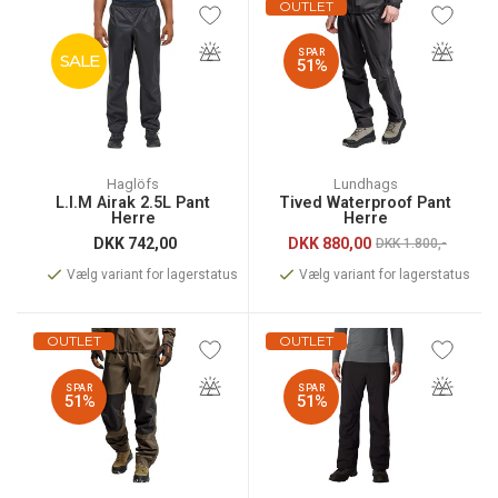
OUTLET
SPAR
SALE
51%
Haglöfs
Lundhags
L.I.M Airak 2.5L Pant
Tived Waterproof Pant
Herre
Herre
DKK
742,00
DKK
880,00
DKK 1.800,-
Vælg variant for lagerstatus
Vælg variant for lagerstatus
OUTLET
OUTLET
SPAR
SPAR
51%
51%