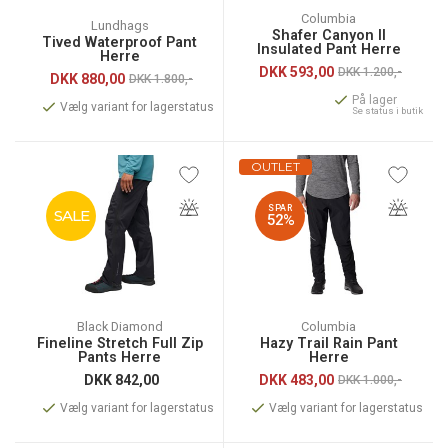
Columbia
Lundhags
Shafer Canyon II
Tived Waterproof Pant
Insulated Pant Herre
Herre
DKK
593,00
DKK 1.200,-
DKK
880,00
DKK 1.800,-
På lager
Vælg variant for lagerstatus
Se status i butik
OUTLET
SPAR
SALE
52%
Black Diamond
Columbia
Fineline Stretch Full Zip
Hazy Trail Rain Pant
Pants Herre
Herre
DKK
842,00
DKK
483,00
DKK 1.000,-
Vælg variant for lagerstatus
Vælg variant for lagerstatus