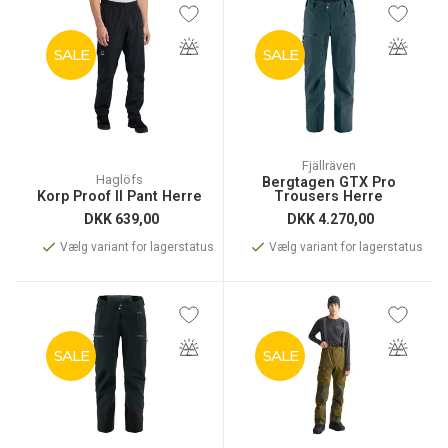
SALE
SALE
Fjällräven
Haglöfs
Bergtagen GTX Pro
Korp Proof II Pant Herre
Trousers Herre
DKK
639,00
DKK
4.270,00
Vælg variant for lagerstatus
Vælg variant for lagerstatus
SALE
SALE