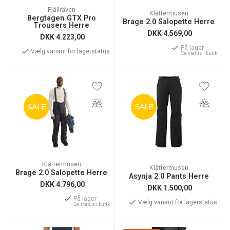
Fjällräven
Klättermusen
Bergtagen GTX Pro
Brage 2.0 Salopette Herre
Trousers Herre
DKK
4.569,00
DKK
4.223,00
På lager
Vælg variant for lagerstatus
Se status i butik
SALE
SALE
Klättermusen
Klättermusen
Brage 2.0 Salopette Herre
Asynja 2.0 Pants Herre
DKK
4.796,00
DKK
1.500,00
På lager
Vælg variant for lagerstatus
Se status i butik