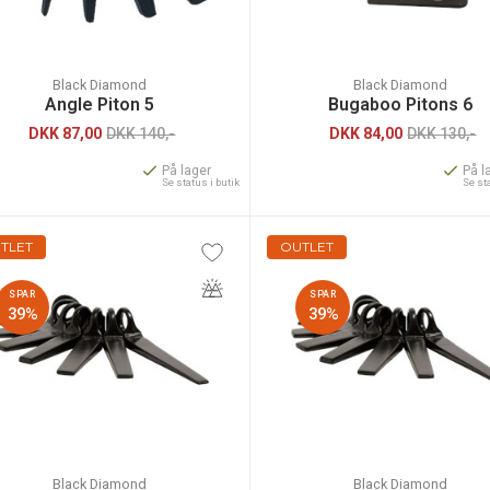
Black Diamond
Black Diamond
Angle Piton 5
Bugaboo Pitons 6
DKK
87,00
DKK 140,-
DKK
84,00
DKK 130,-
På lager
På l
Se status i butik
Se st
TLET
OUTLET
SPAR
SPAR
39%
39%
Black Diamond
Black Diamond