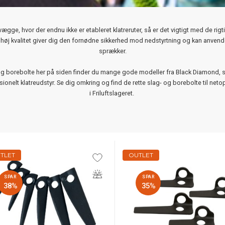
vægge, hvor der endnu ikke er etableret klatreruter, så er det vigtigt med de rigtig
 høj kvalitet giver dig den fornødne sikkerhed mod nedstyrtning og kan anvend
sprækker.
 og borebolte her på siden finder du mange gode modeller fra Black Diamond, 
ionelt klatreudstyr. Se dig omkring og find de rette slag- og borebolte til netop
i Friluftslageret.
TLET
OUTLET
SPAR
SPAR
38%
35%