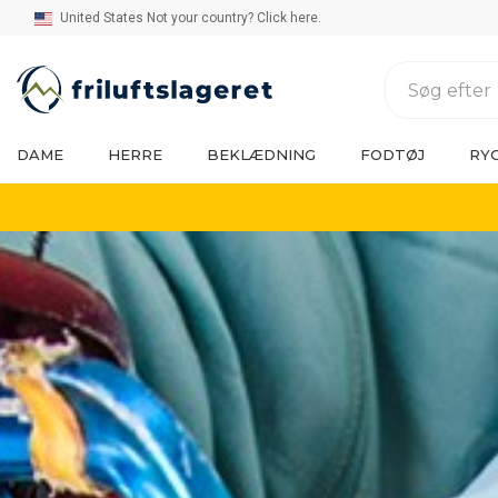
United States Not your country? Click here.
DAME
HERRE
BEKLÆDNING
FODTØJ
RY