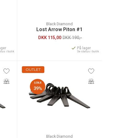
Black Diamond
Lost Arrow Piton #1
DKK
115,00
DKK 190,-
ager
På lager
atus i butik
Se status i butik
OUTLET
SPAR
39%
Black Diamond