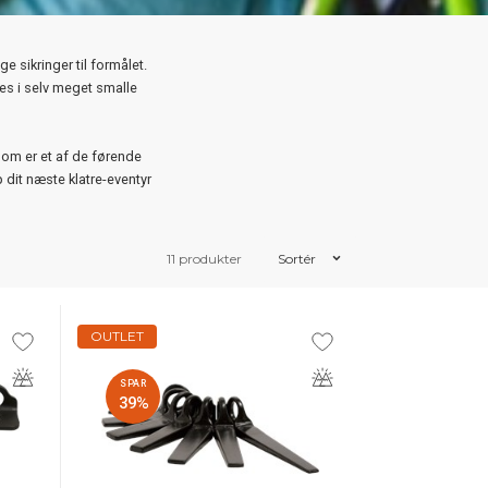
e sikringer til formålet.
es i selv meget smalle
som er et af de førende
 dit næste klatre-eventyr
11 produkter
Sortér
OUTLET
SPAR
39%