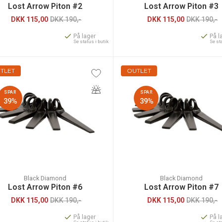
Lost Arrow Piton #2
Lost Arrow Piton #3
DKK
115,00
DKK 190,-
DKK
115,00
DKK 190,-
På lager
På l
Se status i butik
Se st
TLET
OUTLET
SPAR
SPAR
39%
39%
Black Diamond
Black Diamond
Lost Arrow Piton #6
Lost Arrow Piton #7
DKK
115,00
DKK 190,-
DKK
115,00
DKK 190,-
På lager
På l