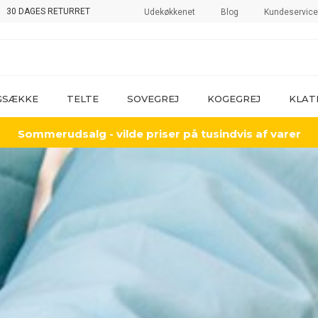
30 DAGES RETURRET
Udekøkkenet
Blog
Kundeservice
GSÆKKE
TELTE
SOVEGREJ
KOGEGREJ
KLAT
Sommerudsalg - vilde priser på tusindvis af varer