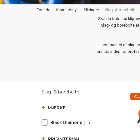
Forside
Klatreudstyr
Sikringer
Slag- & borebolte
Skal du klatre på klippe
Slag- og borebolte af
I sortimentet af slag-
brands inden for profess
Slag- & borebolte
OU
MÆRKE
Black Diamond
(11)
PRISINTERVAL