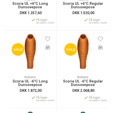
Scoria UL +6°C Long
Scoria UL +6°C Regular
Dunsovepose
Dunsovepose
DKK
1.257,60
DKK
1.520,00
På lager
På lager
Se status i butik
Se status i butik
SALE
SALE
Robens
Robens
Scoria UL -6°C Long
Scoria UL -6°C Regular
Dunsovepose
Dunsovepose
DKK
1.872,00
DKK
2.068,80
På lager
På lager
Se status i butik
Se status i butik