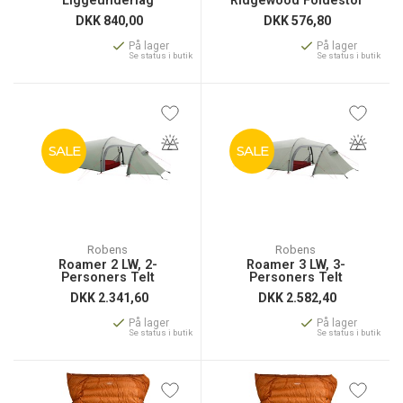
Liggeunderlag
Ridgewood Foldestol
DKK
840,00
DKK
576,80
På lager
På lager
Se status i butik
Se status i butik
SALE
SALE
Robens
Robens
Roamer 2 LW, 2-
Roamer 3 LW, 3-
Personers Telt
Personers Telt
DKK
2.341,60
DKK
2.582,40
På lager
På lager
Se status i butik
Se status i butik