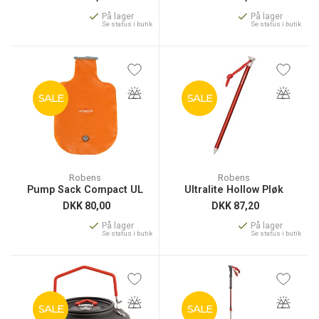
På lager
På lager
Se status i butik
Se status i butik
SALE
SALE
Robens
Robens
Pump Sack Compact UL
Ultralite Hollow Pløk
DKK
80,00
DKK
87,20
På lager
På lager
Se status i butik
Se status i butik
SALE
SALE