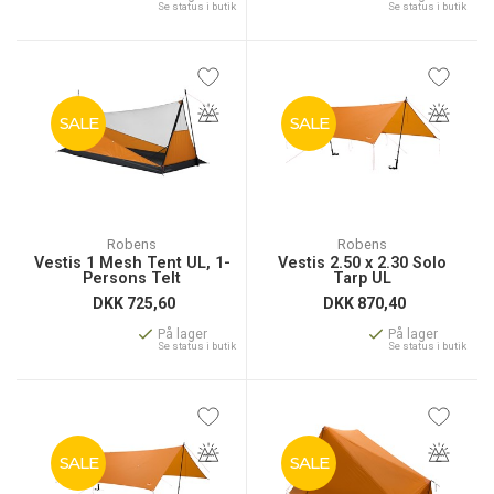
Se status i butik
Se status i butik
SALE
SALE
Robens
Robens
Vestis 1 Mesh Tent UL, 1-
Vestis 2.50 x 2.30 Solo
Persons Telt
Tarp UL
DKK
725,60
DKK
870,40
På lager
På lager
Se status i butik
Se status i butik
SALE
SALE