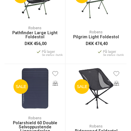
Robens
Robens
Pathfinder Large Light
Foldestol
Pilgrim Light Foldestol
DKK
456,00
DKK
474,40
På lager
På lager
Se status i butik
Se status i butik
SALE
SALE
Robens
Polarshield 60 Double
Robens
Selvoppustende