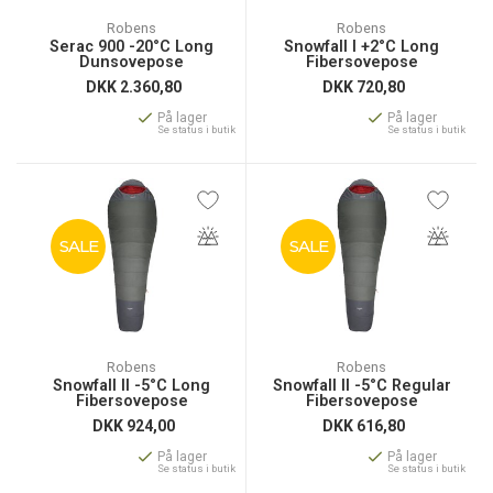
Robens
Robens
Serac 900 -20°C Long
Snowfall I +2°C Long
Dunsovepose
Fibersovepose
DKK
2.360,80
DKK
720,80
På lager
På lager
Se status i butik
Se status i butik
SALE
SALE
Robens
Robens
Snowfall II -5°C Long
Snowfall II -5°C Regular
Fibersovepose
Fibersovepose
DKK
924,00
DKK
616,80
På lager
På lager
Se status i butik
Se status i butik