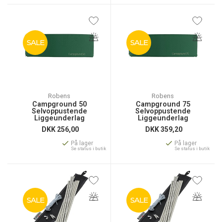
SALE
SALE
Robens
Robens
Campground 50
Campground 75
Selvoppustende
Selvoppustende
Liggeunderlag
Liggeunderlag
DKK
256,00
DKK
359,20
På lager
På lager
Se status i butik
Se status i butik
SALE
SALE