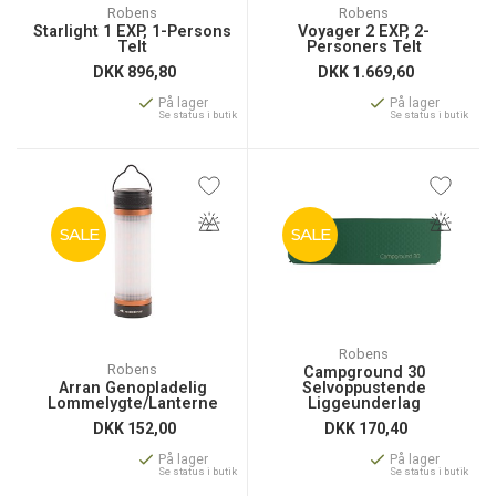
Robens
Robens
Starlight 1 EXP, 1-Persons
Voyager 2 EXP, 2-
Telt
Personers Telt
DKK
896,80
DKK
1.669,60
På lager
På lager
Se status i butik
Se status i butik
SALE
SALE
Robens
Robens
Campground 30
Arran Genopladelig
Selvoppustende
Lommelygte/Lanterne
Liggeunderlag
DKK
152,00
DKK
170,40
På lager
På lager
Se status i butik
Se status i butik