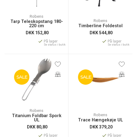
Robens
Robens
Tarp Teleskopstang 180-
220 cm
Timberline Foldestol
DKK
152,80
DKK
544,80
På lager
På lager
Se status i butik
Se status i butik
SALE
SALE
Robens
Robens
Titanium Foldbar Spork
UL
Trace Hængekøje UL
DKK
80,80
DKK
379,20
På lager
På lager