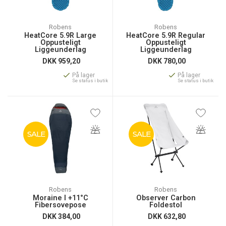
Robens
Robens
HeatCore 5.9R Large
HeatCore 5.9R Regular
Oppusteligt
Oppusteligt
Liggeunderlag
Liggeunderlag
DKK
959,20
DKK
780,00
På lager
På lager
Se status i butik
Se status i butik
SALE
SALE
Robens
Robens
Moraine I +11°C
Observer Carbon
Fibersovepose
Foldestol
DKK
384,00
DKK
632,80