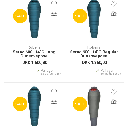
SALE
SALE
Robens
Robens
Serac 600 -14°C Long
Serac 600 -14°C Regular
Dunsovepose
Dunsovepose
DKK
1.600,80
DKK
1.360,00
På lager
På lager
Se status i butik
Se status i butik
SALE
SALE