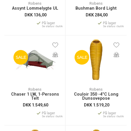
Robens
Robens
Assynt Lommelygte UL
Bushman Bord Light
DKK
136,00
DKK
284,00
På lager
På lager
Se status i butik
Se status i butik
SALE
SALE
Robens
Robens
Chaser 1 LW, 1-Persons
Couloir 350 -4°C Long
Telt
Dunsovepose
DKK
1.549,60
DKK
1.519,20
På lager
På lager
Se status i butik
Se status i butik