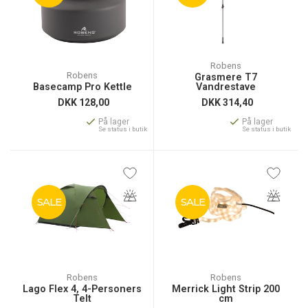
Robens
Robens
Grasmere T7
Basecamp Pro Kettle
Vandrestave
DKK
128,00
DKK
314,40
På lager
På lager
Se status i butik
Se status i butik
SALE
SALE
Robens
Robens
Lago Flex 4, 4-Personers
Merrick Light Strip 200
Telt
cm