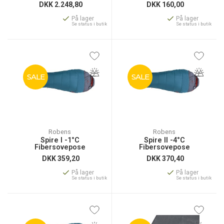
DKK
2.248,80
DKK
160,00
På lager
På lager
Se status i butik
Se status i butik
SALE
SALE
Robens
Robens
Spire I -1°C
Spire II -4°C
Fibersovepose
Fibersovepose
DKK
359,20
DKK
370,40
På lager
På lager
Se status i butik
Se status i butik