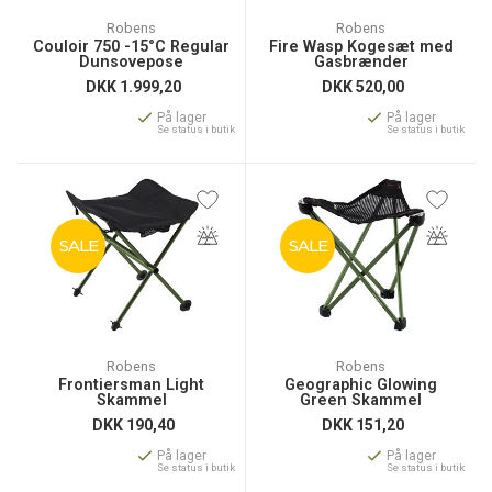
Robens
Robens
Couloir 750 -15°C Regular
Fire Wasp Kogesæt med
Dunsovepose
Gasbrænder
DKK
1.999,20
DKK
520,00
På lager
På lager
Se status i butik
Se status i butik
SALE
SALE
Robens
Robens
Frontiersman Light
Geographic Glowing
Skammel
Green Skammel
DKK
190,40
DKK
151,20
På lager
På lager
Se status i butik
Se status i butik