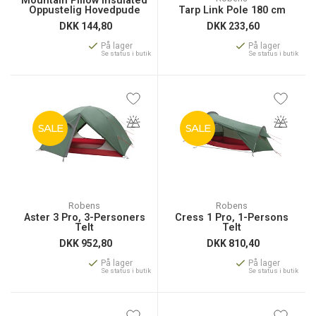
Mountain Pillow Insulated
Oppustelig Hovedpude
Tarp Link Pole 180 cm
DKK
144,80
DKK
233,60
På lager
På lager
Se status i butik
Se status i butik
SALE
SALE
Robens
Robens
Aster 3 Pro, 3-Personers
Cress 1 Pro, 1-Persons
Telt
Telt
DKK
952,80
DKK
810,40
På lager
På lager
Se status i butik
Se status i butik