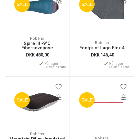
SALE
SALE
Robens
Robens
Spire III -9°C
Fibersovepose
Footprint Lago Flex 4
DKK
480,00
DKK
146,40
På lager
På lager
Se status i butik
Se status i butik
SALE
SALE
Robens
Robens