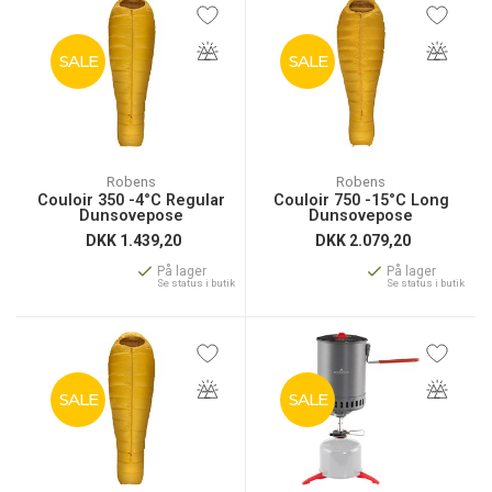
SALE
SALE
Robens
Robens
Couloir 350 -4°C Regular
Couloir 750 -15°C Long
Dunsovepose
Dunsovepose
DKK
1.439,20
DKK
2.079,20
På lager
På lager
Se status i butik
Se status i butik
SALE
SALE