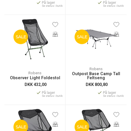
På lager
På lager
Se status i butik
Se status i butik
SALE
SALE
Robens
Robens
Outpost Base Camp Tall
Observer Light Foldestol
Feltseng
DKK
432,00
DKK
800,80
På lager
På lager
Se status i butik
Se status i butik
SALE
SALE