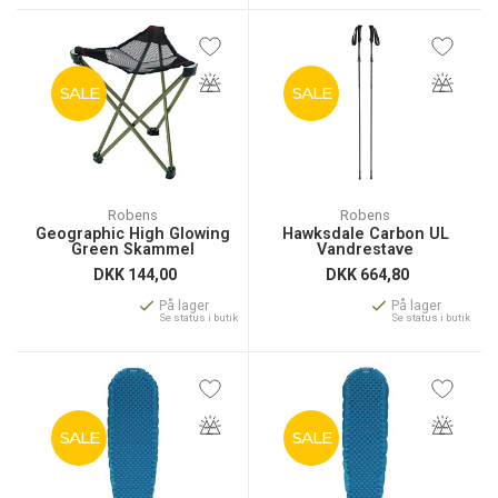
SALE
SALE
Robens
Robens
Geographic High Glowing
Hawksdale Carbon UL
Green Skammel
Vandrestave
DKK
144,00
DKK
664,80
På lager
På lager
Se status i butik
Se status i butik
SALE
SALE