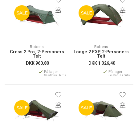
SALE
SALE
Robens
Robens
Cress 2 Pro, 2-Personers
Lodge 2 EXP, 2-Personers
Telt
Telt
DKK
960,80
DKK
1.326,40
På lager
På lager
Se status i butik
Se status i butik
SALE
SALE