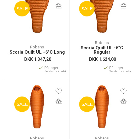
SALE
SALE
Robens
Robens
Scoria Quilt UL -6°C
Scoria Quilt UL +6°C Long
Regular
DKK
1.347,20
DKK
1.624,00
På lager
På lager
Se status i butik
Se status i butik
SALE
SALE
Robens
Robens