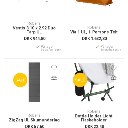
Robens
Robens
Vestis 3.10 x 2.92 Duo
Tarp UL
Via 1 UL, 1-Persons Telt
DKK
944,80
DKK
1.632,80
På lager
På lager
Se status i butik
Se status i butik
SALE
SALE
Robens
Robens
Bottle Holder Light
ZigZag UL Skumunderlag
Flaskeholder
DKK
57,60
DKK
22,40