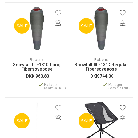
SALE
SALE
Robens
Robens
Snowfall III -13°C Long
Snowfall III -13°C Regular
Fibersovepose
Fibersovepose
DKK
960,80
DKK
744,00
På lager
På lager
Se status i butik
Se status i butik
SALE
SALE