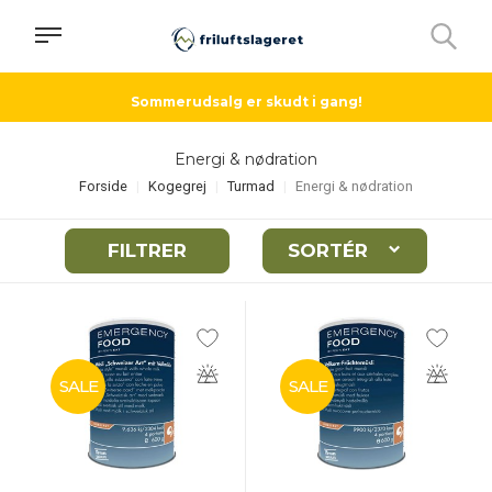
Sommerudsalg er skudt i gang!
Energi & nødration
Forside
Kogegrej
Turmad
Energi & nødration
FILTRER
SORTÉR
SALE
SALE