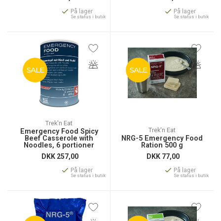
På lager
På lager
Se status i butik
Se status i butik
SALE
SALE
Trek'n Eat
Trek'n Eat
Emergency Food Spicy
Beef Casserole with
NRG-5 Emergency Food
Noodles, 6 portioner
Ration 500 g
DKK
257,00
DKK
77,00
På lager
På lager
Se status i butik
Se status i butik