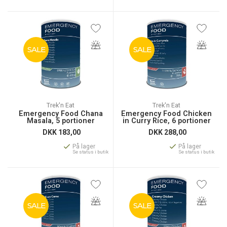
SALE
SALE
Trek'n Eat
Trek'n Eat
Emergency Food Chana
Emergency Food Chicken
Masala, 5 portioner
in Curry Rice, 6 portioner
DKK
183,00
DKK
288,00
På lager
På lager
Se status i butik
Se status i butik
SALE
SALE