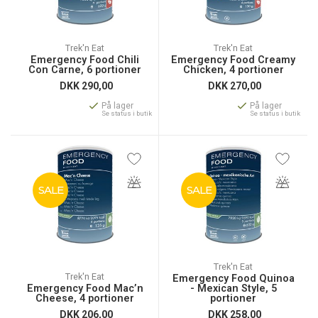
Trek'n Eat
Trek'n Eat
Emergency Food Chili
Emergency Food Creamy
Con Carne, 6 portioner
Chicken, 4 portioner
DKK
290,00
DKK
270,00
På lager
På lager
Se status i butik
Se status i butik
SALE
SALE
Trek'n Eat
Trek'n Eat
Emergency Food Quinoa
Emergency Food Mac’n
- Mexican Style, 5
Cheese, 4 portioner
portioner
DKK
206,00
DKK
258,00