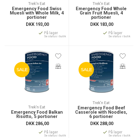
Trek'n Eat
Trek'n Eat
Emergency Food Swiss
Emergency Food Whole
Muesli with Whole Milk, 4
Grain Fruit Muesli, 4
portioner
portioner
DKK
193,00
DKK
183,00
På lager
På lager
Se status i butik
Se status i butik
SALE
SALE
Trek'n Eat
Trek'n Eat
Emergency Food Beef
Emergency Food Balkan
Casserole with Noodles,
Risotto, 5 portioner
6 portioner
DKK
286,00
DKK
288,00
På lager
På lager
Se status i butik
Se status i butik