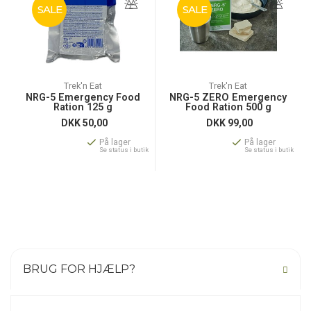
SALE
SALE
Trek'n Eat
Trek'n Eat
NRG-5 Emergency Food
NRG-5 ZERO Emergency
Ration 125 g
Food Ration 500 g
DKK
50,00
DKK
99,00
På lager
På lager
Se status i butik
Se status i butik
BRUG FOR HJÆLP?