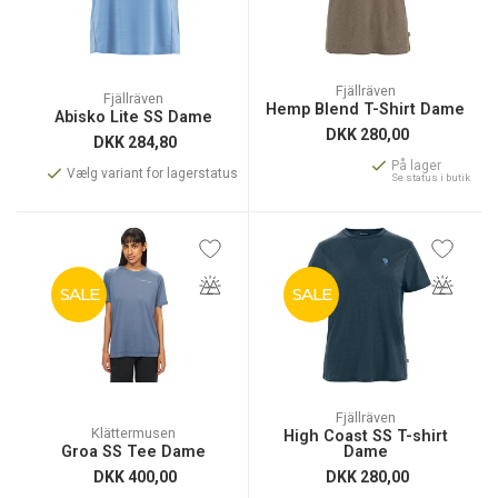
Fjällräven
Fjällräven
Hemp Blend T-Shirt Dame
Abisko Lite SS Dame
DKK
280,00
DKK
284,80
På lager
Vælg variant for lagerstatus
Se status i butik
SALE
SALE
Fjällräven
Klättermusen
High Coast SS T-shirt
Groa SS Tee Dame
Dame
DKK
400,00
DKK
280,00