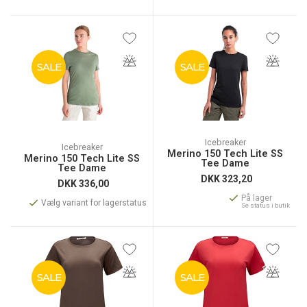
SALE
SALE
Icebreaker
Icebreaker
Merino 150 Tech Lite SS
Merino 150 Tech Lite SS
Tee Dame
Tee Dame
DKK
323,20
DKK
336,00
På lager
Vælg variant for lagerstatus
Se status i butik
SALE
SALE