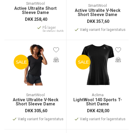
SmartWool
SmartWool
Active Ultralite Short
Active Ultralite V-Neck
Sleeve Dame
Short Sleeve Dame
DKK
258,40
DKK
357,60
På lager
Vælg variant for lagerstatus
Se status i butik
SALE
SALE
SmartWool
Aclima
Active Ultralite V-Neck
LightWool 140 Sports T-
Short Sleeve Dame
Shirt Dame
DKK
305,60
DKK
428,00
Vælg variant for lagerstatus
Vælg variant for lagerstatus