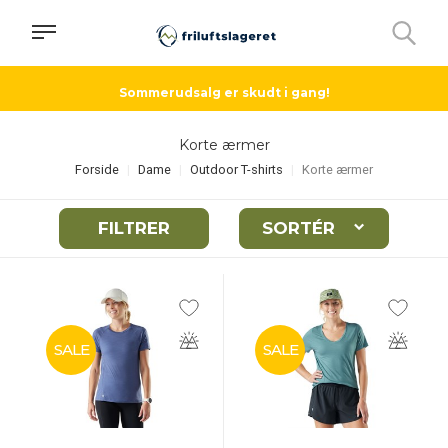
Sommerudsalg er skudt i gang!
Korte ærmer
Forside
Dame
Outdoor T-shirts
Korte ærmer
FILTRER
SORTÉR
SALE
SALE