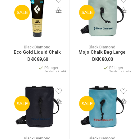
SALE
SALE
Black Diamond
Black Diamond
Eco Gold Liquid Chalk
Mojo Chalk Bag Large
DKK
89,60
DKK
80,00
På lager
På lager
Se status i butik
Se status i butik
SALE
SALE
Black Diamond
Black Diamond