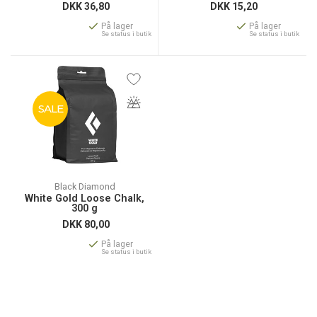
DKK
36,80
DKK
15,20
På lager
På lager
Se status i butik
Se status i butik
SALE
Black Diamond
White Gold Loose Chalk,
300 g
DKK
80,00
På lager
Se status i butik