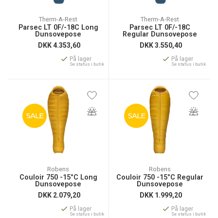
Therm-A-Rest
Therm-A-Rest
Parsec LT 0F/-18C Long
Parsec LT 0F/-18C
Dunsovepose
Regular Dunsovepose
DKK
4.353,60
DKK
3.550,40
På lager
På lager
Se status i butik
Se status i butik
SALE
SALE
Robens
Robens
Couloir 750 -15°C Long
Couloir 750 -15°C Regular
Dunsovepose
Dunsovepose
DKK
2.079,20
DKK
1.999,20
På lager
På lager
Se status i butik
Se status i butik