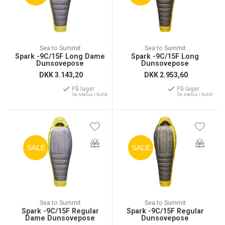
Sea to Summit
Sea to Summit
Spark -9C/15F Long Dame
Spark -9C/15F Long
Dunsovepose
Dunsovepose
DKK
3.143,20
DKK
2.953,60
På lager
På lager
Se status i butik
Se status i butik
SALE
SALE
Sea to Summit
Sea to Summit
Spark -9C/15F Regular
Spark -9C/15F Regular
Dame Dunsovepose
Dunsovepose