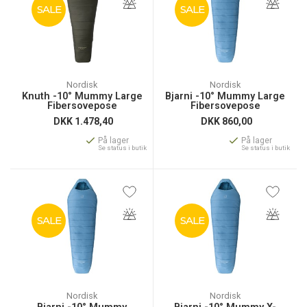
SALE
SALE
Nordisk
Nordisk
Knuth -10° Mummy Large
Bjarni -10° Mummy Large
Fibersovepose
Fibersovepose
DKK
1.478,40
DKK
860,00
På lager
På lager
Se status i butik
Se status i butik
SALE
SALE
Nordisk
Nordisk