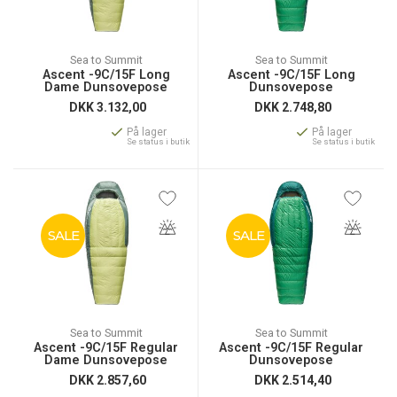
Sea to Summit
Sea to Summit
Ascent -9C/15F Long
Ascent -9C/15F Long
Dame Dunsovepose
Dunsovepose
DKK
3.132,00
DKK
2.748,80
På lager
På lager
Se status i butik
Se status i butik
SALE
SALE
Sea to Summit
Sea to Summit
Ascent -9C/15F Regular
Ascent -9C/15F Regular
Dame Dunsovepose
Dunsovepose
DKK
2.857,60
DKK
2.514,40