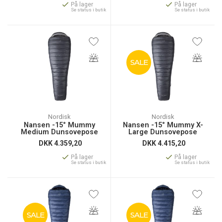
På lager
På lager
Se status i butik
Se status i butik
SALE
Nordisk
Nordisk
Nansen -15° Mummy
Nansen -15° Mummy X-
Medium Dunsovepose
Large Dunsovepose
DKK
4.359,20
DKK
4.415,20
På lager
På lager
Se status i butik
Se status i butik
SALE
SALE