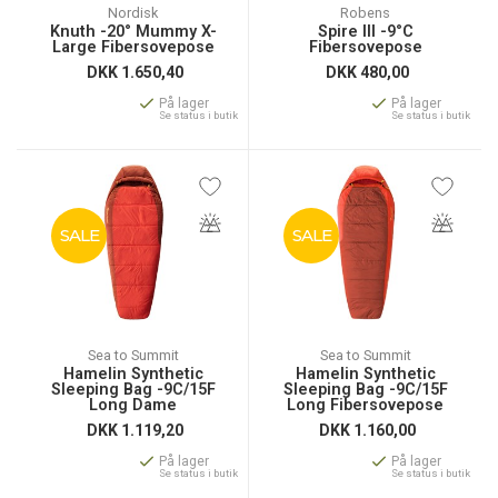
Nordisk
Robens
Knuth -20° Mummy X-
Spire III -9°C
Large Fibersovepose
Fibersovepose
DKK
1.650,40
DKK
480,00
På lager
På lager
Se status i butik
Se status i butik
SALE
SALE
Sea to Summit
Sea to Summit
Hamelin Synthetic
Hamelin Synthetic
Sleeping Bag -9C/15F
Sleeping Bag -9C/15F
Long Dame
Long Fibersovepose
Fibersovepose
DKK
1.119,20
DKK
1.160,00
På lager
På lager
Se status i butik
Se status i butik