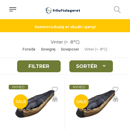
Sommerudsalg er skudt i gang!
Vinter (< -8°C)
Forside
Sovegrej
Soveposer
Vinter (< -8°C)
FILTRER
SORTÉR
NYHED
NYHED
SALE
SALE