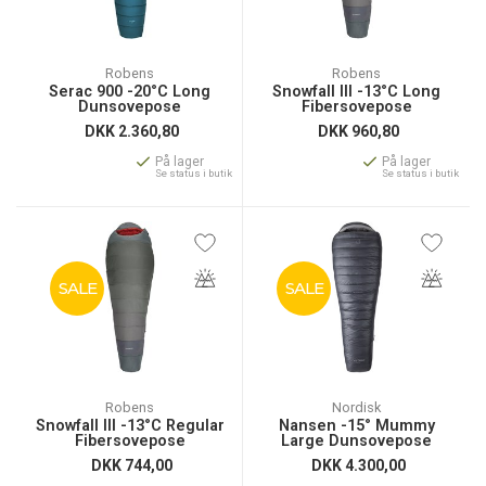
Robens
Robens
Serac 900 -20°C Long
Snowfall III -13°C Long
Dunsovepose
Fibersovepose
DKK
2.360,80
DKK
960,80
På lager
På lager
Se status i butik
Se status i butik
SALE
SALE
Robens
Nordisk
Snowfall III -13°C Regular
Nansen -15° Mummy
Fibersovepose
Large Dunsovepose
DKK
744,00
DKK
4.300,00