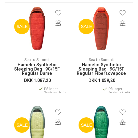
SALE
SALE
Sea to Summit
Sea to Summit
Hamelin Synthetic
Hamelin Synthetic
Sleeping Bag -9C/15F
Sleeping Bag -9C/15F
Regular Dame
Regular Fibersovepose
Fibersovepose
DKK
1.087,20
DKK
1.059,20
På lager
På lager
Se status i butik
Se status i butik
SALE
SALE