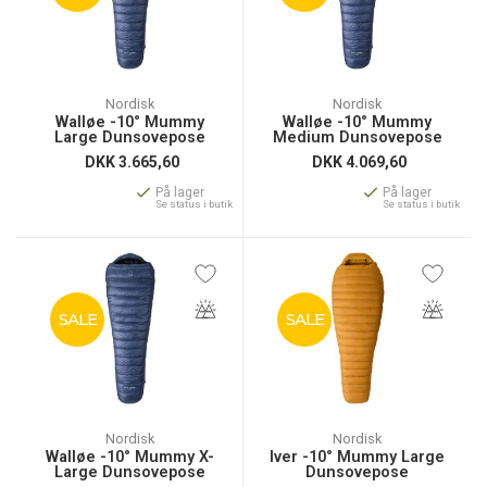
Nordisk
Nordisk
Walløe -10° Mummy
Walløe -10° Mummy
Large Dunsovepose
Medium Dunsovepose
DKK
3.665,60
DKK
4.069,60
På lager
På lager
Se status i butik
Se status i butik
SALE
SALE
Nordisk
Nordisk
Walløe -10° Mummy X-
Iver -10° Mummy Large
Large Dunsovepose
Dunsovepose