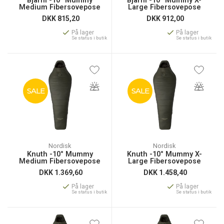
Bjarni -10° Mummy
Bjarni -10° Mummy X-
Medium Fibersovepose
Large Fibersovepose
DKK
815,20
DKK
912,00
På lager
På lager
Se status i butik
Se status i butik
SALE
SALE
Nordisk
Nordisk
Knuth -10° Mummy
Knuth -10° Mummy X-
Medium Fibersovepose
Large Fibersovepose
DKK
1.369,60
DKK
1.458,40
På lager
På lager
Se status i butik
Se status i butik