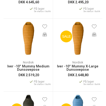
DKK
4.645,60
DKK
2.495,20
På lager
På lager
Se status i butik
Se status i butik
SALE
Nordisk
Nordisk
Iver -10° Mummy Medium
Iver -10° Mummy X-Large
Dunsovepose
Dunsovepose
DKK
2.519,20
DKK
2.648,80
På lager
På lager
Se status i butik
Se status i butik