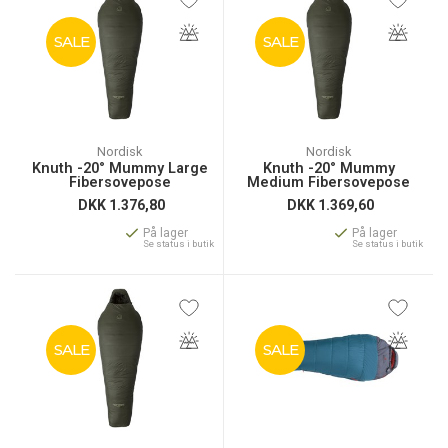
SALE
SALE
Nordisk
Nordisk
Knuth -20° Mummy Large
Knuth -20° Mummy
Fibersovepose
Medium Fibersovepose
DKK
1.376,80
DKK
1.369,60
På lager
På lager
Se status i butik
Se status i butik
SALE
SALE