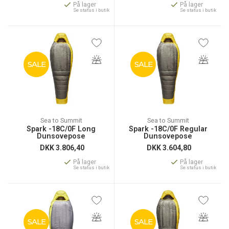
På lager
På lager
Se status i butik
Se status i butik
SALE
SALE
Sea to Summit
Sea to Summit
Spark -18C/0F Long
Spark -18C/0F Regular
Dunsovepose
Dunsovepose
DKK
3.806,40
DKK
3.604,80
På lager
På lager
Se status i butik
Se status i butik
SALE
SALE