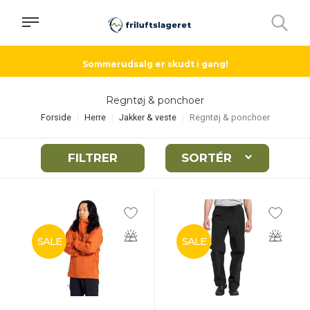
Sommerudsalg er skudt i gang!
Regntøj & ponchoer
Forside
Herre
Jakker & veste
Regntøj & ponchoer
FILTRER
SORTÉR
SALE
SALE