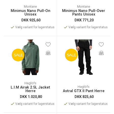
Montane
Montane
Minimus Nano Pull-On
Minimus Nano Pull-Over
Unisex
Pants Unisex
DKK
925,60
DKK
771,20
Vælg variant for lagerstatus
Vælg variant for lagerstatus
SALE
SALE
Haglöfs
Haglöfs
L.I.M Airak 2.5L Jacket
Herre
Astral GTX II Pant Herre
DKK
1.020,80
DKK
825,60
Vælg variant for lagerstatus
Vælg variant for lagerstatus