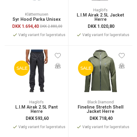
Haglöfs
Klättermusen
L.I.M Airak 2.5L Jacket
Syr Hood Parka Unisex
Herre
DKK
1.694,40
DKK
1.020,80
DKK 2.880,00
Vælg variant for lagerstatus
Vælg variant for lagerstatus
SALE
SALE
Haglöfs
Black Diamond
L.I.M Airak 2.5L Pant
Fineline Stretch Shell
Herre
Jacket Herre
DKK
593,60
DKK
718,40
Vælg variant for lagerstatus
Vælg variant for lagerstatus