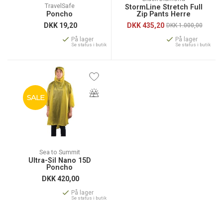
TravelSafe
StormLine Stretch Full
Poncho
Zip Pants Herre
DKK
19,20
DKK
435,20
DKK 1.000,00
På lager
På lager
Se status i butik
Se status i butik
SALE
Sea to Summit
Ultra-Sil Nano 15D
Poncho
DKK
420,00
På lager
Se status i butik