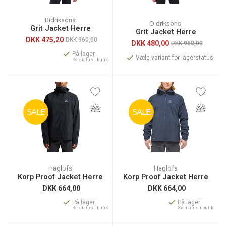
Didriksons
Didriksons
Grit Jacket Herre
Grit Jacket Herre
DKK
475,20
DKK 960,00
DKK
480,00
DKK 960,00
På lager
Vælg variant for lagerstatus
Se status i butik
SALE
SALE
Haglöfs
Haglöfs
Korp Proof Jacket Herre
Korp Proof Jacket Herre
DKK
664,00
DKK
664,00
På lager
På lager
Se status i butik
Se status i butik