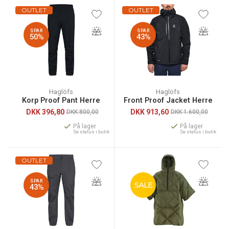
OUTLET
OUTLET
SPAR
SPAR
50%
43%
Haglöfs
Haglöfs
Korp Proof Pant Herre
Front Proof Jacket Herre
DKK
396,80
DKK
913,60
DKK 800,00
DKK 1.600,00
På lager
På lager
Se status i butik
Se status i butik
OUTLET
SPAR
SALE
43%