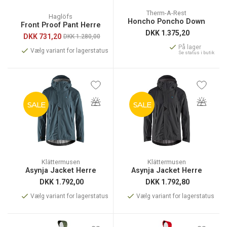
Therm-A-Rest
Haglöfs
Honcho Poncho Down
Front Proof Pant Herre
DKK
1.375,20
DKK
731,20
DKK 1.280,00
På lager
Vælg variant for lagerstatus
Se status i butik
SALE
SALE
Klättermusen
Klättermusen
Asynja Jacket Herre
Asynja Jacket Herre
DKK
1.792,00
DKK
1.792,80
Vælg variant for lagerstatus
Vælg variant for lagerstatus