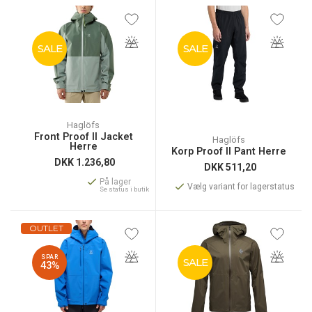
SALE
SALE
Haglöfs
Front Proof II Jacket
Haglöfs
Herre
Korp Proof II Pant Herre
DKK
1.236,80
DKK
511,20
På lager
Vælg variant for lagerstatus
Se status i butik
OUTLET
SPAR
SALE
43%