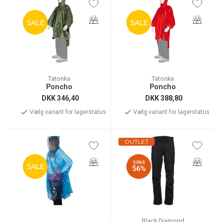
SALE
SALE
Tatonka
Tatonka
Poncho
Poncho
DKK
346,40
DKK
388,80
Vælg variant for lagerstatus
Vælg variant for lagerstatus
OUTLET
SPAR
SALE
56%
Black Diamond