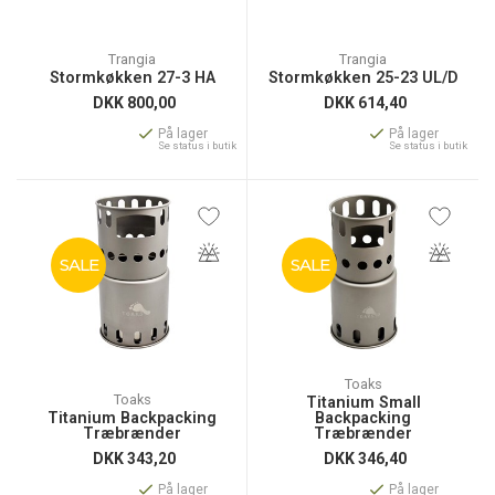
Trangia
Trangia
Stormkøkken 27-3 HA
Stormkøkken 25-23 UL/D
DKK
800,00
DKK
614,40
På lager
På lager
Se status i butik
Se status i butik
SALE
SALE
Toaks
Toaks
Titanium Small
Titanium Backpacking
Backpacking
Træbrænder
Træbrænder
DKK
343,20
DKK
346,40
På lager
På lager