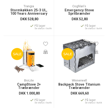
Trangia
Coghlan's
Stormkøkken 25-3 UL,
Emergency Stove
100 Years Anniversary
Spritbrænder
DKK
528,80
DKK
52,80
På lager
På lager
Se status i butik
Se status i butik
SALE
SALE
BioLite
Winnerwell
CampStove 2+
Backpack Stove Titanium
Træbrænder
Træbrænder
DKK
1.000,80
DKK
669,60
På lager
På lager
Se status i butik
Se status i butik