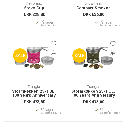
Petromax
Snow Peak
Stove Cup
Compact Smoker
DKK
228,80
DKK
636,00
På lager
På lager
Se status i butik
Se status i butik
SALE
SALE
Trangia
Trangia
Stormkøkken 25-1 UL,
Stormkøkken 25-1 UL,
100 Years Anniversary
100 Years Anniversary
DKK
473,60
DKK
473,60
På lager
På lager
Se status i butik
Se status i butik