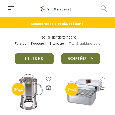
Sommerudsalg er skudt i gang!
Træ- & spritbrændere
Forside
Kogegrej
Brændere
Træ- & spritbrændere
FILTRER
SORTÉR
SALE
SALE