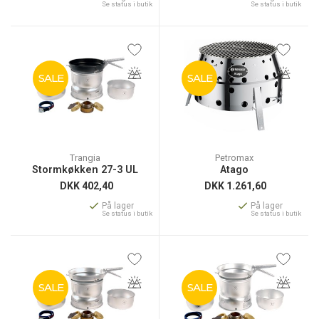
Se status i butik
Se status i butik
SALE
SALE
Trangia
Petromax
Stormkøkken 27-3 UL
Atago
DKK
402,40
DKK
1.261,60
På lager
På lager
Se status i butik
Se status i butik
SALE
SALE