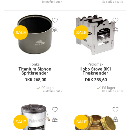
Se status i butik
Se status i butik
SALE
SALE
Toaks
Petromax
Titanium Siphon
Hobo Stove BK1
Spritbrænder
Træbrænder
DKK
268,00
DKK
285,60
På lager
På lager
Se status i butik
Se status i butik
SALE
SALE