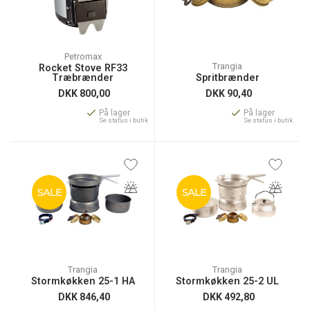
Petromax
Trangia
Rocket Stove RF33
Træbrænder
Spritbrænder
DKK
800,00
DKK
90,40
På lager
På lager
Se status i butik
Se status i butik
SALE
SALE
Trangia
Trangia
Stormkøkken 25-1 HA
Stormkøkken 25-2 UL
DKK
846,40
DKK
492,80