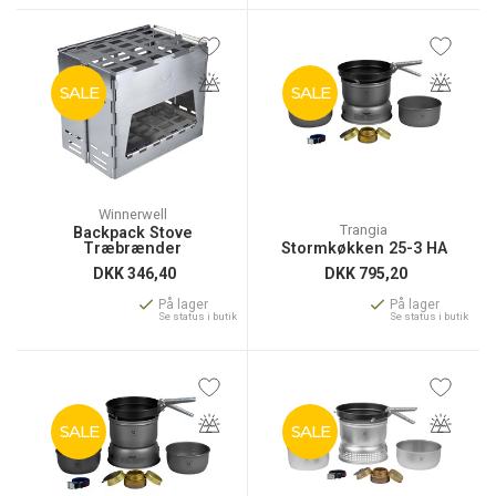
SALE
SALE
Winnerwell
Trangia
Backpack Stove
Træbrænder
Stormkøkken 25-3 HA
DKK
346,40
DKK
795,20
På lager
På lager
Se status i butik
Se status i butik
SALE
SALE