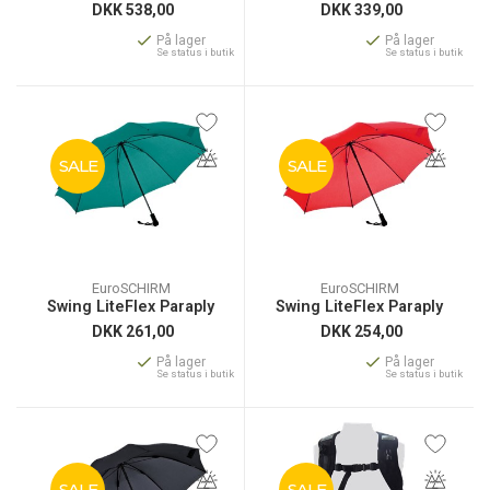
DKK
538,00
DKK
339,00
På lager
På lager
Se status i butik
Se status i butik
SALE
SALE
EuroSCHIRM
EuroSCHIRM
Swing LiteFlex Paraply
Swing LiteFlex Paraply
DKK
261,00
DKK
254,00
På lager
På lager
Se status i butik
Se status i butik
SALE
SALE