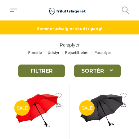
Sommerudsalg er skudt i gang!
Paraplyer
Forside
Udstyr
Rejsetilbehør
Paraplyer
FILTRER
SORTÉR
SALE
SALE