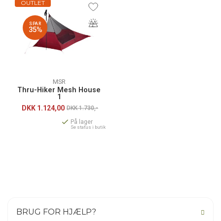
OUTLET
SPAR
35%
MSR
Thru-Hiker Mesh House
1
DKK
1.124,00
DKK 1.730,-
På lager
Se status i butik
BRUG FOR HJÆLP?