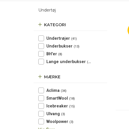
Undertøj
KATEGORI
Undertrøjer
(41)
Underbukser
(13)
BH'er
(8)
Lange underbukser
(16)
MÆRKE
Aclima
(34)
SmartWool
(18)
Icebreaker
(15)
Ulvang
(3)
Woolpower
(3)