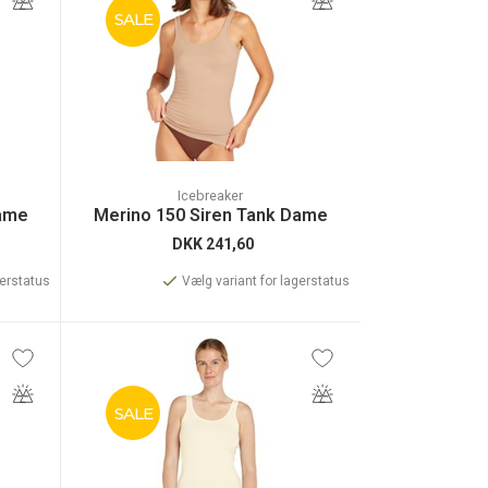
SALE
Icebreaker
Dame
Merino 150 Siren Tank Dame
DKK
241,60
gerstatus
Vælg variant for lagerstatus
SALE