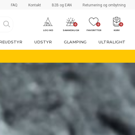
FAQ
Kontakt
B2B og EAN
Returnering og ombytning
0
0
0
LOG IND
SAMMENLIGN
FAVORITTER
KURV
REUDSTYR
UDSTYR
GLAMPING
ULTRALIGHT