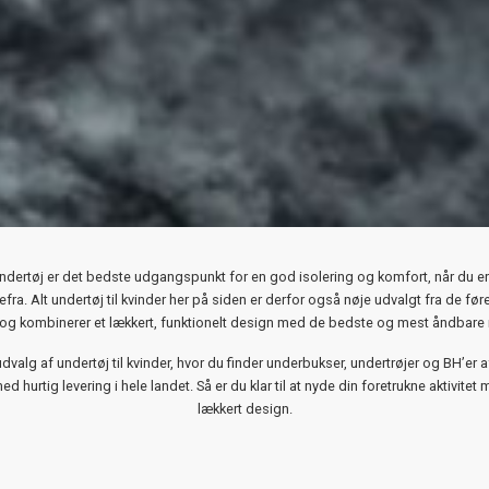
dertøj er det bedste udgangspunkt for en god isolering og komfort, når du er ak
efra. Alt undertøj til kvinder her på siden er derfor også nøje udvalgt fra de f
og kombinerer et lækkert, funktionelt design med de bedste og mest åndbare m
valg af undertøj til kvinder, hvor du finder underbukser, undertrøjer og BH’er af hø
ed hurtig levering i hele landet. Så er du klar til at nyde din foretrukne aktivite
lækkert design.