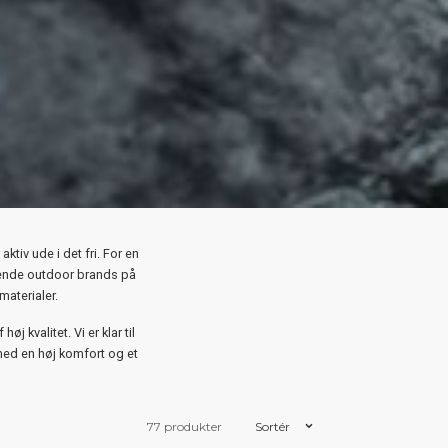
tiv ude i det fri. For en
ørende outdoor brands på
aterialer.
j kvalitet. Vi er klar til
t med en høj komfort og et
77 produkter
Sortér