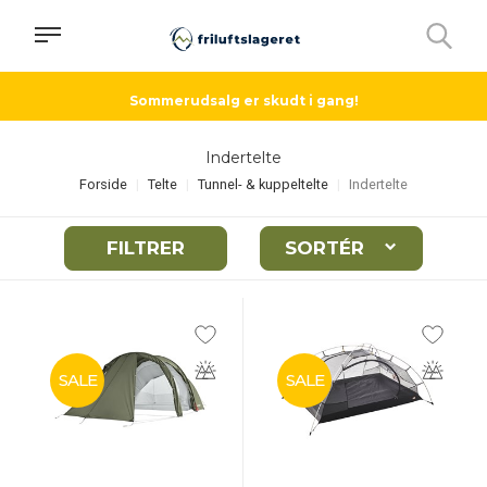
Sommerudsalg er skudt i gang!
Indertelte
Forside
Telte
Tunnel- & kuppeltelte
Indertelte
FILTRER
SORTÉR
SALE
SALE