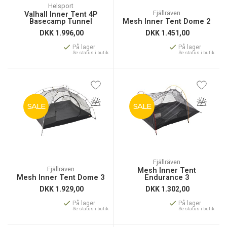
Helsport
Fjällräven
Valhall Inner Tent 4P
Basecamp Tunnel
Mesh Inner Tent Dome 2
DKK
1.996,00
DKK
1.451,00
På lager
På lager
Se status i butik
Se status i butik
SALE
SALE
Fjällräven
Fjällräven
Mesh Inner Tent
Mesh Inner Tent Dome 3
Endurance 3
DKK
1.929,00
DKK
1.302,00
På lager
På lager
Se status i butik
Se status i butik