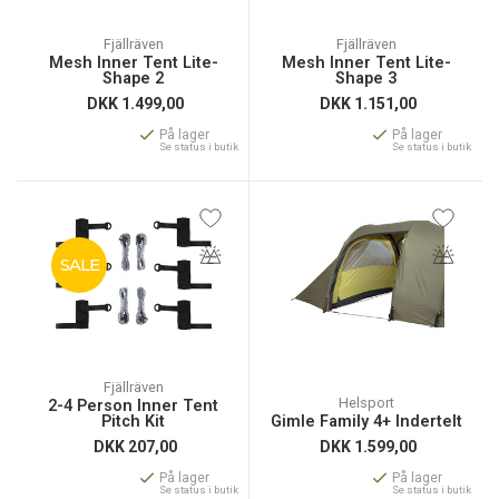
Fjällräven
Fjällräven
Mesh Inner Tent Lite-
Mesh Inner Tent Lite-
Shape 2
Shape 3
DKK
1.499,00
DKK
1.151,00
På lager
På lager
Se status i butik
Se status i butik
SALE
Fjällräven
Helsport
2-4 Person Inner Tent
Pitch Kit
Gimle Family 4+ Indertelt
DKK
207,00
DKK
1.599,00
På lager
På lager
Se status i butik
Se status i butik