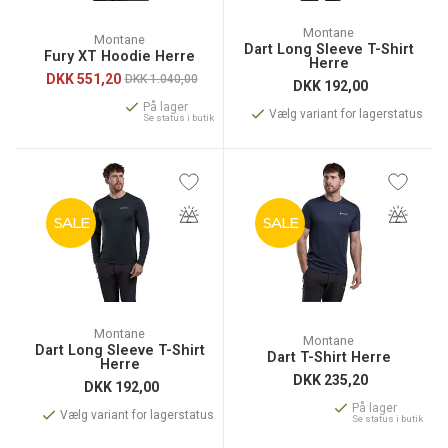
Montane
Montane
Dart Long Sleeve T-Shirt
Fury XT Hoodie Herre
Herre
DKK
551,20
DKK 1.040,00
DKK
192,00
På lager
Vælg variant for lagerstatus
Se status i butik
SALE
SALE
Montane
Montane
Dart Long Sleeve T-Shirt
Dart T-Shirt Herre
Herre
DKK
235,20
DKK
192,00
På lager
Vælg variant for lagerstatus
Se status i butik