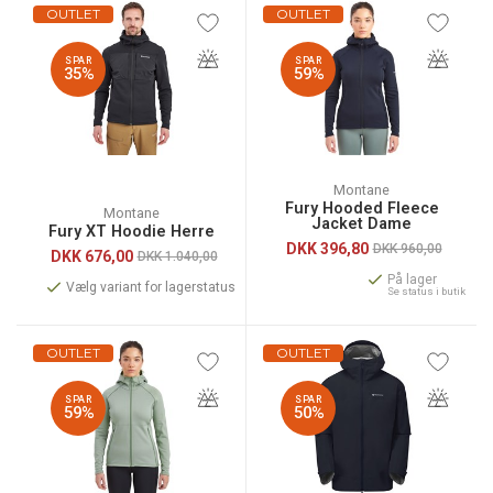
OUTLET
OUTLET
SPAR
SPAR
35%
59%
Montane
Fury Hooded Fleece
Montane
Jacket Dame
Fury XT Hoodie Herre
DKK
396,80
DKK 960,00
DKK
676,00
DKK 1.040,00
På lager
Vælg variant for lagerstatus
Se status i butik
OUTLET
OUTLET
SPAR
SPAR
59%
50%