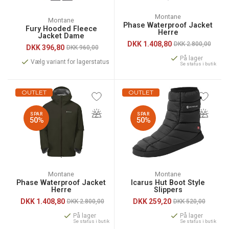
Montane
Montane
Phase Waterproof Jacket
Fury Hooded Fleece
Herre
Jacket Dame
DKK
1.408,80
DKK 2.800,00
DKK
396,80
DKK 960,00
På lager
Vælg variant for lagerstatus
Se status i butik
OUTLET
OUTLET
SPAR
SPAR
50%
50%
Montane
Montane
Phase Waterproof Jacket
Icarus Hut Boot Style
Herre
Slippers
DKK
1.408,80
DKK
259,20
DKK 2.800,00
DKK 520,00
På lager
På lager
Se status i butik
Se status i butik