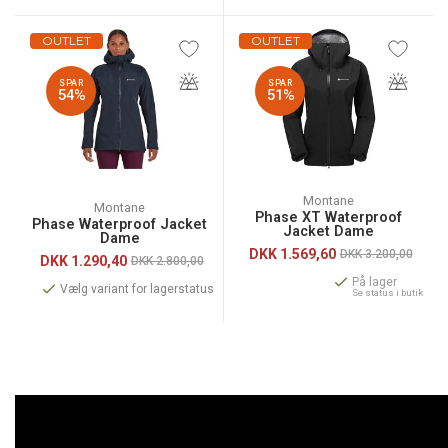
OUTLET
OUTLET
SPAR
SPAR
54%
51%
Montane
Montane
Phase XT Waterproof
Phase Waterproof Jacket
Jacket Dame
Dame
DKK
1.569,60
DKK 3.200,00
DKK
1.290,40
DKK 2.800,00
På lager
Vælg variant for lagerstatus
Se status i butik