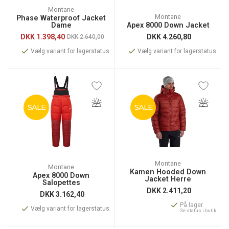
Montane
Montane
Phase Waterproof Jacket
Dame
Apex 8000 Down Jacket
DKK
1.398,40
DKK
4.260,80
DKK 2.640,00
Vælg variant for lagerstatus
Vælg variant for lagerstatus
SALE
SALE
Montane
Montane
Kamen Hooded Down
Apex 8000 Down
Jacket Herre
Salopettes
DKK
2.411,20
DKK
3.162,40
På lager
Vælg variant for lagerstatus
Se status i butik