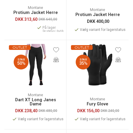
Montane
Montane
Protium Jacket Herre
Protium Jacket Herre
DKK
313,60
DKK 640,00
DKK
400,00
På lager
Vælg variant for lagerstatus
Se status i butik
OUTLET
OUTLET
SPAR
SPAR
50%
35%
Montane
Montane
Dart XT Long Janes
Dame
Fury Glove
DKK
238,40
DKK
156,00
DKK 480,00
DKK 240,00
Vælg variant for lagerstatus
Vælg variant for lagerstatus