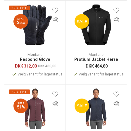
OUTLET
SPAR
SALE
35%
Montane
Montane
Respond Glove
Protium Jacket Herre
DKK
312,00
DKK
464,80
DKK 480,00
Vælg variant for lagerstatus
Vælg variant for lagerstatus
OUTLET
SPAR
SALE
51%