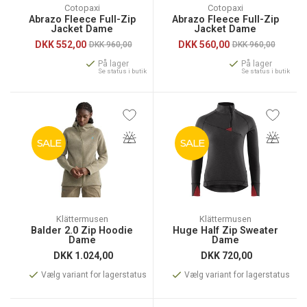
Cotopaxi
Cotopaxi
Abrazo Fleece Full-Zip
Abrazo Fleece Full-Zip
Jacket Dame
Jacket Dame
DKK
552,00
DKK
560,00
DKK 960,00
DKK 960,00
På lager
På lager
Se status i butik
Se status i butik
SALE
SALE
Klättermusen
Klättermusen
Balder 2.0 Zip Hoodie
Huge Half Zip Sweater
Dame
Dame
DKK
1.024,00
DKK
720,00
Vælg variant for lagerstatus
Vælg variant for lagerstatus