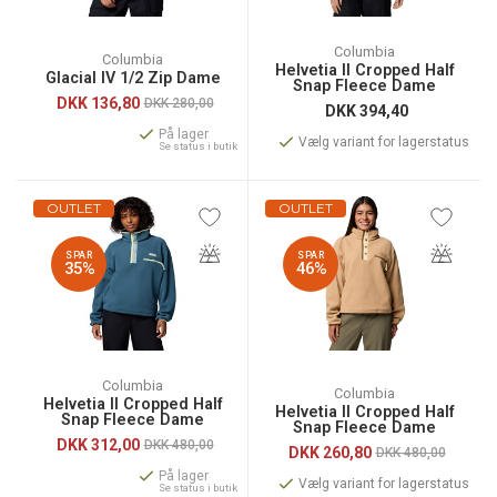
Columbia
Columbia
Helvetia II Cropped Half
Glacial IV 1/2 Zip Dame
Snap Fleece Dame
DKK
136,80
DKK 280,00
DKK
394,40
På lager
Vælg variant for lagerstatus
Se status i butik
OUTLET
OUTLET
SPAR
SPAR
35%
46%
Columbia
Columbia
Helvetia II Cropped Half
Helvetia II Cropped Half
Snap Fleece Dame
Snap Fleece Dame
DKK
312,00
DKK 480,00
DKK
260,80
DKK 480,00
På lager
Vælg variant for lagerstatus
Se status i butik