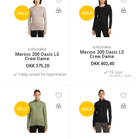
SALE
SALE
Icebreaker
Icebreaker
Merino 200 Oasis LS
Merino 200 Oasis LS
Crew Dame
Crew Dame
DKK
402,40
DKK
375,20
På lager
Vælg variant for lagerstatus
Se status i butik
SALE
SALE