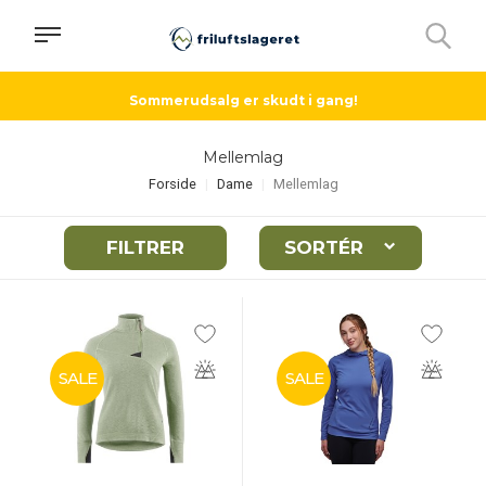
Sommerudsalg er skudt i gang!
Mellemlag
Forside
Dame
Mellemlag
FILTRER
SORTÉR
SALE
SALE