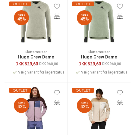
OUTLET
OUTLET
SPAR
SPAR
45%
45%
Klättermusen
Klättermusen
Huge Crew Dame
Huge Crew Dame
DKK
529,60
DKK
529,60
DKK 960,00
DKK 960,00
Vælg variant for lagerstatus
Vælg variant for lagerstatus
OUTLET
OUTLET
SPAR
SPAR
42%
42%