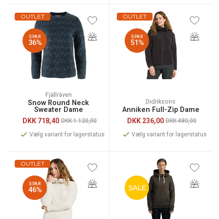
OUTLET
OUTLET
SPAR
SPAR
36%
51%
Fjällräven
Didriksons
Snow Round Neck
Sweater Dame
Anniken Full-Zip Dame
DKK
718,40
DKK
236,00
DKK 1.120,00
DKK 480,00
Vælg variant for lagerstatus
Vælg variant for lagerstatus
OUTLET
SPAR
SALE
46%