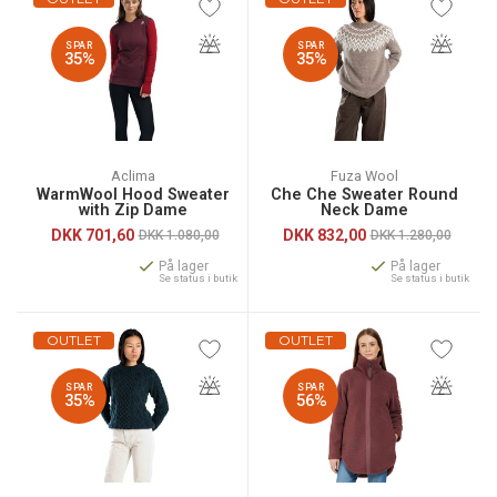
SPAR
SPAR
35%
35%
Aclima
Fuza Wool
WarmWool Hood Sweater
Che Che Sweater Round
with Zip Dame
Neck Dame
DKK
701,60
DKK
832,00
DKK 1.080,00
DKK 1.280,00
På lager
På lager
Se status i butik
Se status i butik
OUTLET
OUTLET
SPAR
SPAR
35%
56%