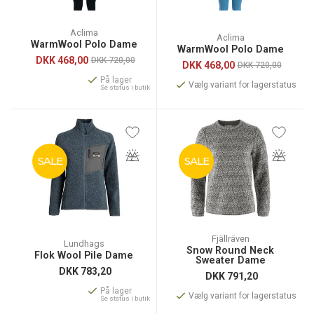
Aclima
Aclima
WarmWool Polo Dame
WarmWool Polo Dame
DKK
468,00
DKK 720,00
DKK
468,00
DKK 720,00
På lager
Vælg variant for lagerstatus
Se status i butik
SALE
SALE
Fjällräven
Lundhags
Snow Round Neck
Flok Wool Pile Dame
Sweater Dame
DKK
783,20
DKK
791,20
På lager
Vælg variant for lagerstatus
Se status i butik