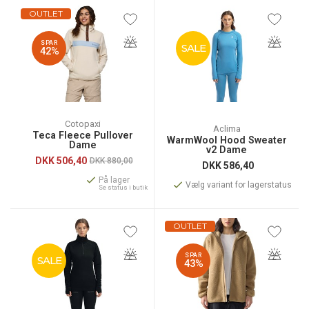
OUTLET
SPAR
SALE
42%
Cotopaxi
Aclima
Teca Fleece Pullover
WarmWool Hood Sweater
Dame
v2 Dame
DKK
506,40
DKK 880,00
DKK
586,40
På lager
Vælg variant for lagerstatus
Se status i butik
OUTLET
SPAR
SALE
43%