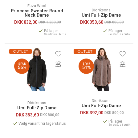
Fuza Wool
Didriksons
Princess Sweater Round
Neck Dame
Umi Full-Zip Dame
DKK
832,00
DKK
353,60
DKK 1.280,00
DKK 800,00
På lager
På lager
Se status i butik
Se status i butik
OUTLET
OUTLET
SPAR
SPAR
56%
51%
Didriksons
Didriksons
Umi Full-Zip Dame
Umi Full-Zip Dame
DKK
392,00
DKK 800,00
DKK
353,60
DKK 800,00
På lager
Vælg variant for lagerstatus
Se status i butik