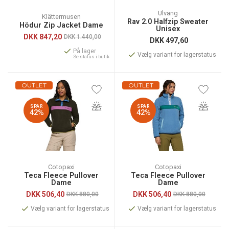
Ulvang
Klättermusen
Rav 2.0 Halfzip Sweater
Hödur Zip Jacket Dame
Unisex
DKK
847,20
DKK 1.440,00
DKK
497,60
På lager
Vælg variant for lagerstatus
Se status i butik
OUTLET
OUTLET
SPAR
SPAR
42%
42%
Cotopaxi
Cotopaxi
Teca Fleece Pullover
Teca Fleece Pullover
Dame
Dame
DKK
506,40
DKK
506,40
DKK 880,00
DKK 880,00
Vælg variant for lagerstatus
Vælg variant for lagerstatus