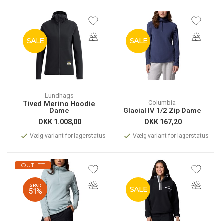
SALE
SALE
Lundhags
Columbia
Tived Merino Hoodie
Dame
Glacial IV 1/2 Zip Dame
DKK
1.008,00
DKK
167,20
Vælg variant for lagerstatus
Vælg variant for lagerstatus
OUTLET
SPAR
SALE
51%