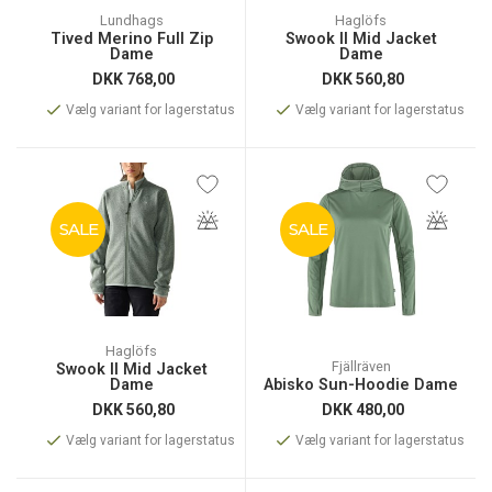
Lundhags
Haglöfs
Tived Merino Full Zip
Swook II Mid Jacket
Dame
Dame
DKK
768,00
DKK
560,80
Vælg variant for lagerstatus
Vælg variant for lagerstatus
SALE
SALE
Haglöfs
Fjällräven
Swook II Mid Jacket
Dame
Abisko Sun-Hoodie Dame
DKK
560,80
DKK
480,00
Vælg variant for lagerstatus
Vælg variant for lagerstatus