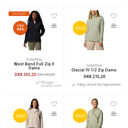
OUTLET
SPAR
SALE
44%
Columbia
West Bend Full Zip II
Columbia
Dame
Glacial IV 1/2 Zip Dame
DKK
355,20
DKK 640,00
DKK
215,20
På lager
Vælg variant for lagerstatus
Se status i butik
SALE
SALE