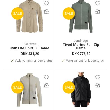
SALE
SALE
Lundhags
Fjällräven
Tived Merino Full Zip
Övik Lite Shirt LS Dame
Dame
DKK
431,20
DKK
776,80
Vælg variant for lagerstatus
Vælg variant for lagerstatus
SALE
SALE