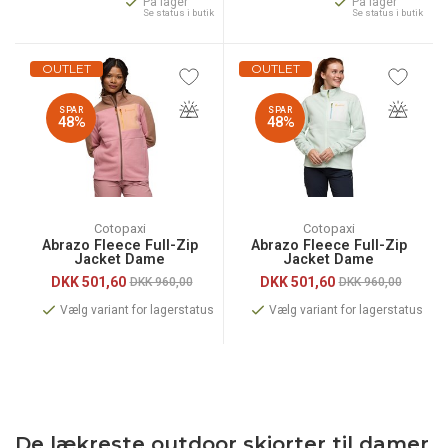
På lager
På lager
Se status i butik
Se status i butik
OUTLET
OUTLET
SPAR
SPAR
48%
48%
Cotopaxi
Cotopaxi
Abrazo Fleece Full-Zip
Abrazo Fleece Full-Zip
Jacket Dame
Jacket Dame
DKK
501,60
DKK
501,60
DKK 960,00
DKK 960,00
Vælg variant for lagerstatus
Vælg variant for lagerstatus
De lækreste outdoor skjorter til damer