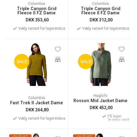
Columbia
Columbia
Triple Canyon Grid
Triple Canyon Grid
Fleece II FZ Dame
Fleece II FZ Dame
DKK
353,60
DKK
312,00
Vælg variant for lagerstatus
Vælg variant for lagerstatus
SALE
SALE
Haglöfs
Columbia
Rosson Mid Jacket Dame
Fast Trek II Jacket Dame
DKK
452,00
DKK
264,80
På lager
Vælg variant for lagerstatus
Se status i butik
OUTLET
OUTLET