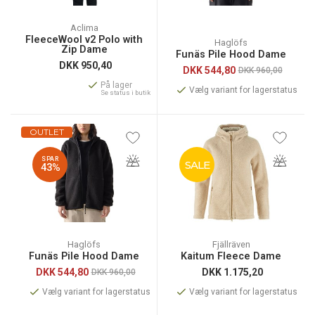
Aclima
FleeceWool v2 Polo with
Haglöfs
Zip Dame
Funäs Pile Hood Dame
DKK
950,40
DKK
544,80
DKK 960,00
På lager
Vælg variant for lagerstatus
Se status i butik
OUTLET
SPAR
SALE
43%
Haglöfs
Fjällräven
Funäs Pile Hood Dame
Kaitum Fleece Dame
DKK
544,80
DKK
1.175,20
DKK 960,00
Vælg variant for lagerstatus
Vælg variant for lagerstatus