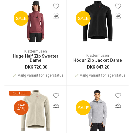
SALE
SALE
Klättermusen
Klättermusen
Huge Half Zip Sweater
Dame
Hödur Zip Jacket Dame
DKK
720,00
DKK
847,20
Vælg variant for lagerstatus
Vælg variant for lagerstatus
OUTLET
SPAR
SALE
41%