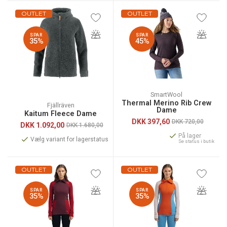
OUTLET
OUTLET
SPAR
SPAR
35%
45%
SmartWool
Thermal Merino Rib Crew
Fjällräven
Dame
Kaitum Fleece Dame
DKK
397,60
DKK 720,00
DKK
1.092,00
DKK 1.680,00
På lager
Vælg variant for lagerstatus
Se status i butik
OUTLET
OUTLET
SPAR
SPAR
35%
35%