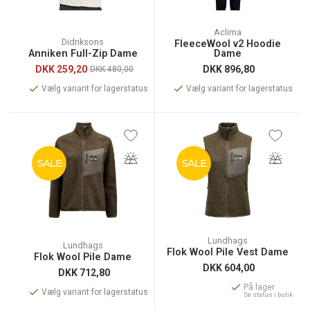
Aclima
Didriksons
FleeceWool v2 Hoodie
Anniken Full-Zip Dame
Dame
DKK
259,20
DKK
896,80
DKK 480,00
Vælg variant for lagerstatus
Vælg variant for lagerstatus
SALE
SALE
Lundhags
Lundhags
Flok Wool Pile Vest Dame
Flok Wool Pile Dame
DKK
604,00
DKK
712,80
På lager
Vælg variant for lagerstatus
Se status i butik