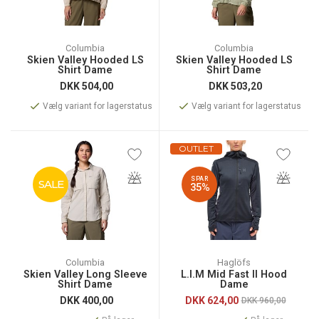
Columbia
Columbia
Skien Valley Hooded LS
Skien Valley Hooded LS
Shirt Dame
Shirt Dame
DKK
504,00
DKK
503,20
Vælg variant for lagerstatus
Vælg variant for lagerstatus
OUTLET
SPAR
SALE
35%
Columbia
Haglöfs
Skien Valley Long Sleeve
L.I.M Mid Fast II Hood
Shirt Dame
Dame
DKK
400,00
DKK
624,00
DKK 960,00