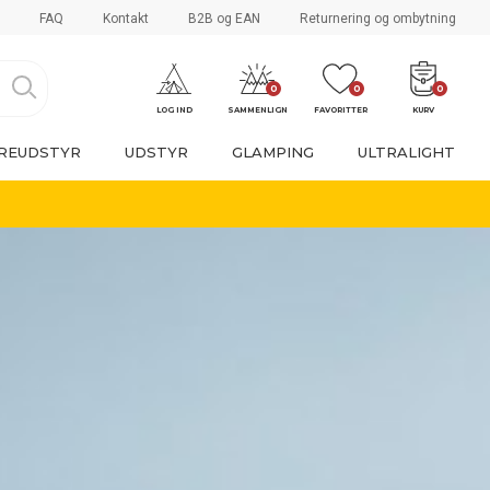
FAQ
Kontakt
B2B og EAN
Returnering og ombytning
0
0
0
LOG IND
SAMMENLIGN
FAVORITTER
KURV
REUDSTYR
UDSTYR
GLAMPING
ULTRALIGHT