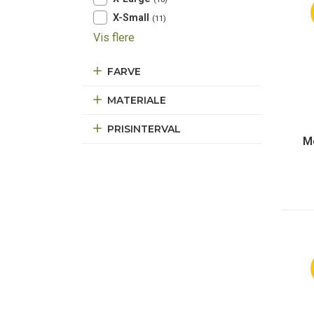
X-Small
(11)
Vis flere
FARVE
MATERIALE
PRISINTERVAL
M