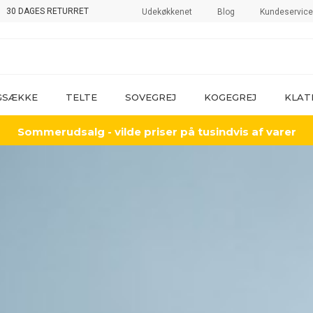
30 DAGES RETURRET
Udekøkkenet
Blog
Kundeservice
GSÆKKE
TELTE
SOVEGREJ
KOGEGREJ
KLAT
Sommerudsalg - vilde priser på tusindvis af varer