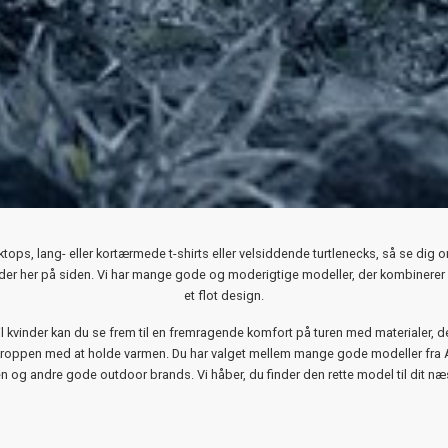
ktops, lang- eller kortærmede t-shirts eller velsiddende turtlenecks, så se dig 
vinder her på siden. Vi har mange gode og moderigtige modeller, der kombinere
et flot design.
il kvinder kan du se frem til en fremragende komfort på turen med materialer, 
roppen med at holde varmen. Du har valget mellem mange gode modeller fra
 og andre gode outdoor brands. Vi håber, du finder den rette model til dit næs