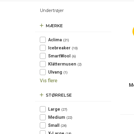
Undertrøjer
MÆRKE
Aclima
(21)
Icebreaker
(10)
SmartWool
(6)
Klättermusen
(2)
Ulvang
(1)
Vis flere
Me
STØRRELSE
Large
(27)
Medium
(22)
Small
(24)
X-Large
(18)