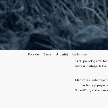
Forside
Dame
Undertøj
Undertrøjer
Er du på udkig efter tan
lækre undertrøjer til k
Med vores undertrøjer t
huden og hjælper k
SmartWool, Klättermusen