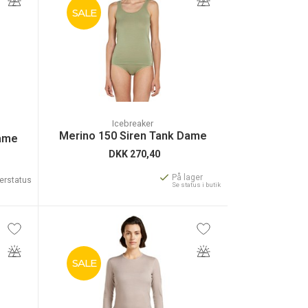
SALE
Icebreaker
Merino 150 Siren Tank Dame
Dame
DKK
270,40
På lager
gerstatus
Se status i butik
SALE