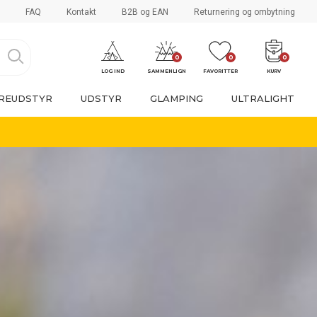
FAQ
Kontakt
B2B og EAN
Returnering og ombytning
0
0
0
LOG IND
SAMMENLIGN
FAVORITTER
KURV
REUDSTYR
UDSTYR
GLAMPING
ULTRALIGHT