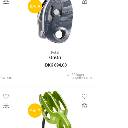
SALE
Petzl
GriGri
DKK
694,00
ager
På lager
atus i butik
Se status i butik
SALE