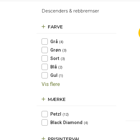
Descenders & rebbremser
FARVE
Grå
(4)
Grøn
(3)
Sort
(3)
Blå
(2)
Gul
(1)
Vis flere
MÆRKE
Petzl
(12)
Black Diamond
(4)
PRISINTERVAL