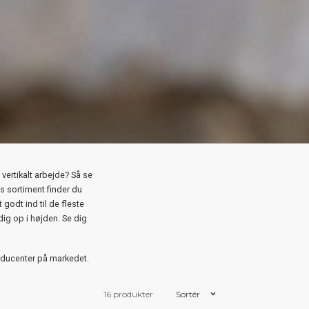
 vertikalt arbejde? Så se
es sortiment finder du
odt ind til de fleste
ig op i højden. Se dig
oducenter på markedet.
16 produkter
Sortér