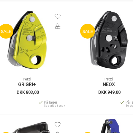
SALE
SALE
Petzl
Petzl
GRIGRI+
NEOX
DKK
803,00
DKK
949,00
På lager
På l
Se status i butik
Se st