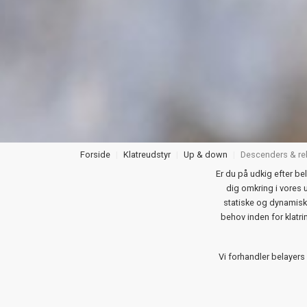
Forside
Klatreudstyr
Up & down
Descenders & r
Er du på udkig efter bel
dig omkring i vores u
statiske og dynamisk
behov inden for klatr
Vi forhandler belayer