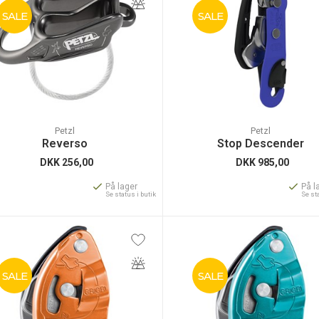
SALE
SALE
Petzl
Petzl
Reverso
Stop Descender
DKK
256,00
DKK
985,00
På lager
På l
Se status i butik
Se st
SALE
SALE