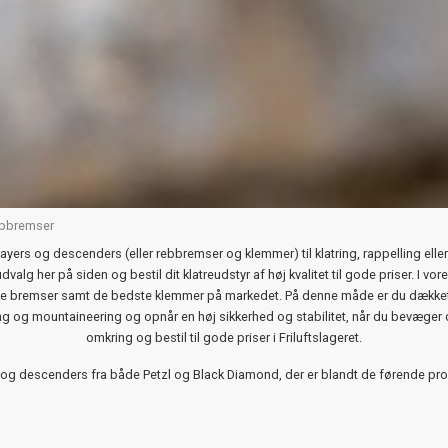
ebbremser
ayers og descenders (eller rebbremser og klemmer) til klatring, rappelling eller
dvalg her på siden og bestil dit klatreudstyr af høj kvalitet til gode priser. I vor
e bremser samt de bedste klemmer på markedet. På denne måde er du dækket g
ing og mountaineering og opnår en høj sikkerhed og stabilitet, når du bevæger d
omkring og bestil til gode priser i Friluftslageret.
s og descenders fra både Petzl og Black Diamond, der er blandt de førende pr