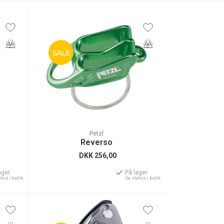
SALE
Petzl
Reverso
DKK
256,00
ager
På lager
atus i butik
Se status i butik