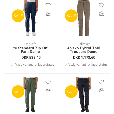
SALE
SALE
Haglöfs
Fjällräven
Lite Standard Zip-Off II
Abisko Hybrid Trail
Pant Dame
Trousers Dame
DKK
538,40
DKK
1.173,60
Vælg variant for lagerstatus
Vælg variant for lagerstatus
SALE
SALE