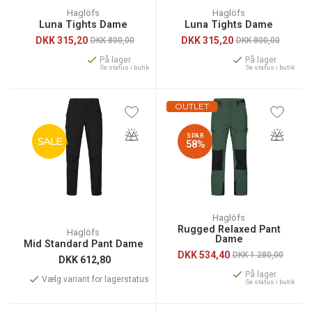
Haglöfs
Haglöfs
Luna Tights Dame
Luna Tights Dame
DKK
315,20
DKK
315,20
DKK 800,00
DKK 800,00
På lager
På lager
Se status i butik
Se status i butik
OUTLET
SPAR
SALE
58%
Haglöfs
Rugged Relaxed Pant
Haglöfs
Dame
Mid Standard Pant Dame
DKK
534,40
DKK 1.280,00
DKK
612,80
På lager
Vælg variant for lagerstatus
Se status i butik