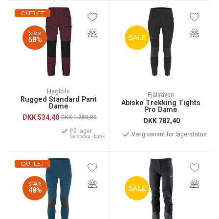
OUTLET
SPAR
SALE
58%
Haglöfs
Fjällräven
Rugged Standard Pant
Abisko Trekking Tights
Dame
Pro Dame
DKK
534,40
DKK 1.280,00
DKK
782,40
På lager
Vælg variant for lagerstatus
Se status i butik
OUTLET
SPAR
SALE
48%