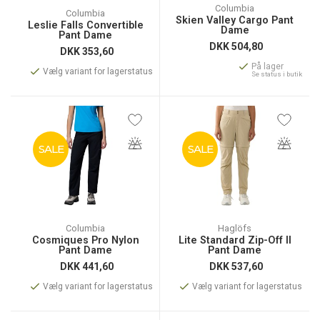
Columbia
Columbia
Skien Valley Cargo Pant
Leslie Falls Convertible
Dame
Pant Dame
DKK
504,80
DKK
353,60
På lager
Vælg variant for lagerstatus
Se status i butik
SALE
SALE
Columbia
Haglöfs
Cosmiques Pro Nylon
Lite Standard Zip-Off II
Pant Dame
Pant Dame
DKK
441,60
DKK
537,60
Vælg variant for lagerstatus
Vælg variant for lagerstatus