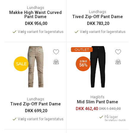
Lundhags
Lundhags
Makke High Waist Curved
Pant Dame
Tived Zip-Off Pant Dame
DKK
956,00
DKK
783,20
Vælg variant for lagerstatus
Vælg variant for lagerstatus
OUTLET
SPAR
SALE
56%
Haglöfs
Lundhags
Mid Slim Pant Dame
Tived Zip-Off Pant Dame
DKK
462,40
DKK 1.040,00
DKK
699,20
På lager
Vælg variant for lagerstatus
Se status i butik