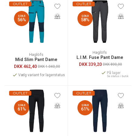
OUTLET
OUTLET
SPAR
SPAR
56%
58%
Haglöfs
Haglöfs
L.I.M. Fuse Pant Dame
Mid Slim Pant Dame
DKK
339,20
DKK 800,00
DKK
462,40
DKK 1.040,00
På lager
Vælg variant for lagerstatus
Se status i butik
OUTLET
OUTLET
SPAR
SPAR
61%
61%