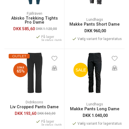
Fjällräven
Abisko Trekking Tights
Lundhags
Pro Dame
Makke Pants Short Dame
DKK
585,60
DKK 1.120,00
DKK
960,00
På lager
Vælg variant for lagerstatus
Se status i butik
OUTLET
SPAR
SALE
65%
Didriksons
Lundhags
Liv Cropped Pants Dame
Makke Pants Long Dame
DKK
193,60
DKK 560,00
DKK
1.040,00
På lager
Vælg variant for lagerstatus
Se status i butik