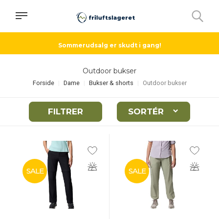
Sommerudsalg er skudt i gang!
Outdoor bukser
Forside
Dame
Bukser & shorts
Outdoor bukser
FILTRER
SORTÉR
SALE
SALE