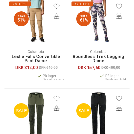
OUTLET
OUTLET
SPAR
SPAR
51%
61%
Columbia
Columbia
Leslie Falls Convertible
Boundless Trek Legging
Pant Dame
Dame
DKK
312,00
DKK
157,60
DKK 640,00
DKK 400,00
På lager
På lager
Se status i butik
Se status i butik
SALE
SALE