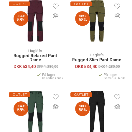
OUTLET
OUTLET
SPAR
SPAR
58%
58%
Haglöfs
Haglöfs
Rugged Relaxed Pant
Dame
Rugged Slim Pant Dame
DKK
534,40
DKK
534,40
DKK 1.280,00
DKK 1.280,00
På lager
På lager
Se status i butik
Se status i butik
OUTLET
OUTLET
SPAR
SPAR
58%
58%