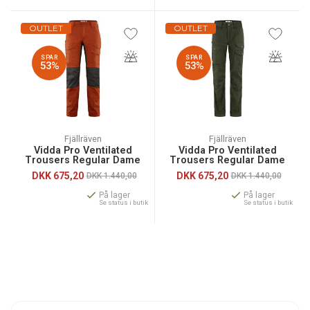
OUTLET
OUTLET
SPAR
SPAR
53%
53%
Fjällräven
Fjällräven
Vidda Pro Ventilated
Vidda Pro Ventilated
Trousers Regular Dame
Trousers Regular Dame
DKK
675,20
DKK
675,20
DKK 1.440,00
DKK 1.440,00
På lager
På lager
Se status i butik
Se status i butik