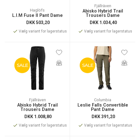
Fjällräven
Haglöfs
Abisko Hybrid Trail
L.I.M Fuse II Pant Dame
Trousers Dame
DKK
503,20
DKK
1.034,40
Vælg variant for lagerstatus
Vælg variant for lagerstatus
SALE
SALE
Fjällräven
Columbia
Abisko Hybrid Trail
Leslie Falls Convertible
Trousers Dame
Pant Dame
DKK
1.008,80
DKK
391,20
Vælg variant for lagerstatus
Vælg variant for lagerstatus