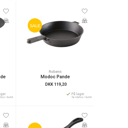
SALE
Robens
nde
Modoc Pande
DKK
119,20
ager
På lager
atus i butik
Se status i butik