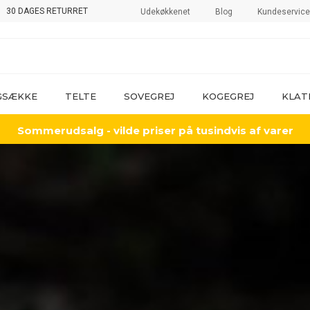
30 DAGES RETURRET
Udekøkkenet
Blog
Kundeservice
GSÆKKE
TELTE
SOVEGREJ
KOGEGREJ
KLAT
Sommerudsalg - vilde priser på tusindvis af varer