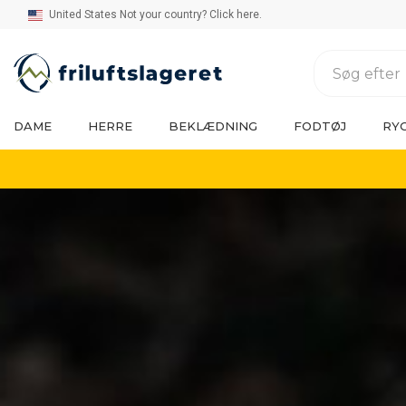
United States Not your country? Click here.
DAME
HERRE
BEKLÆDNING
FODTØJ
RY