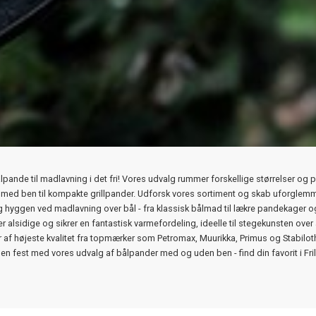
lpande til madlavning i det fri! Vores udvalg rummer forskellige størrelser og pr
 med ben til kompakte grillpander. Udforsk vores sortiment og skab uforglem
 hyggen ved madlavning over bål - fra klassisk bålmad til lækre pandekager 
 alsidige og sikrer en fantastisk varmefordeling, ideelle til stegekunsten over
 af højeste kvalitet fra topmærker som Petromax, Muurikka, Primus og Stabilo
 en fest med vores udvalg af bålpander med og uden ben - find din favorit i Fril