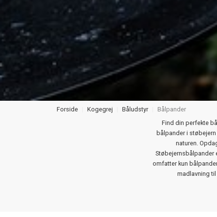
Forside
Kogegrej
Båludstyr
Bålpander
Find din perfekte bå
bålpander i støbejern
naturen. Opdag
Støbejernsbålpander er
omfatter kun bålpander
madlavning til