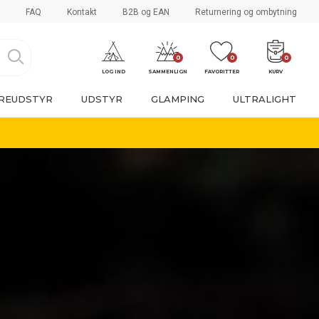
FAQ
Kontakt
B2B og EAN
Returnering og ombytning
0
0
0
LOG IND
SAMMENLIGN
FAVORITTER
KURV
REUDSTYR
UDSTYR
GLAMPING
ULTRALIGHT