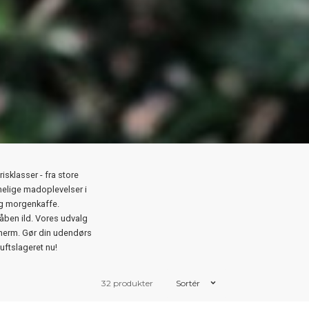
isklasser - fra store
melige madoplevelser i
og morgenkaffe.
 åben ild. Vores udvalg
therm. Gør din udendørs
uftslageret nu!
32 produkter
Sortér