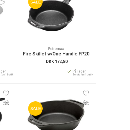
SALE
Petromax
Fire Skillet w/One Handle FP20
DKK
172,80
ager
På lager
atus i butik
Se status i butik
SALE