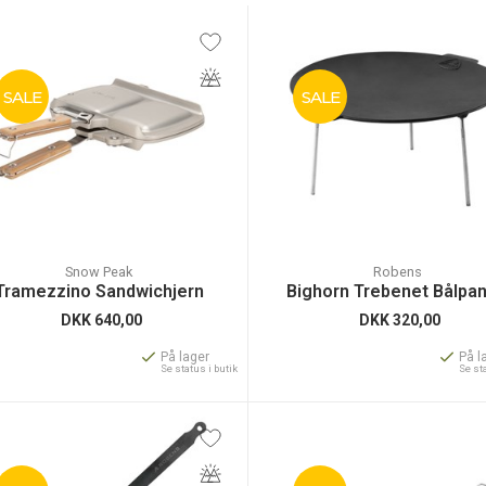
SALE
SALE
Snow Peak
Robens
Tramezzino Sandwichjern
Bighorn Trebenet Bålpa
DKK
640,00
DKK
320,00
På lager
På l
Se status i butik
Se st