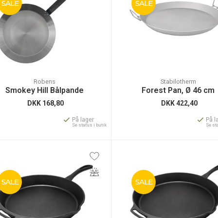
SALE
SALE
Robens
Stabilotherm
Smokey Hill Bålpande
Forest Pan, Ø 46 cm
DKK
168,80
DKK
422,40
På lager
På l
Se status i butik
Se st
SALE
SALE