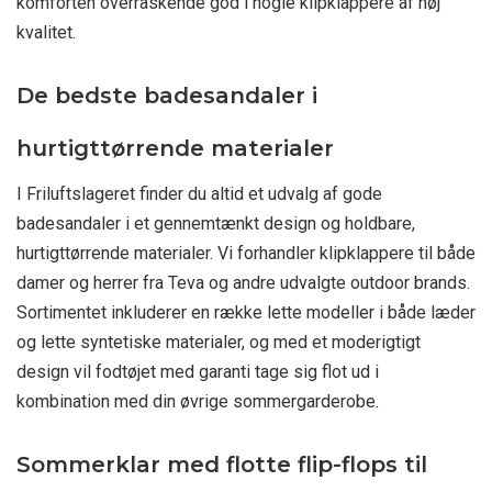
komforten overraskende god i nogle klipklappere af høj
kvalitet.
De bedste badesandaler i
hurtigttørrende materialer
I Friluftslageret finder du altid et udvalg af gode
badesandaler i et gennemtænkt design og holdbare,
hurtigttørrende materialer. Vi forhandler klipklappere til både
damer og herrer fra Teva og andre udvalgte outdoor brands.
Sortimentet inkluderer en række lette modeller i både læder
og lette syntetiske materialer, og med et moderigtigt
design vil fodtøjet med garanti tage sig flot ud i
kombination med din øvrige sommergarderobe.
Sommerklar med flotte flip-flops til