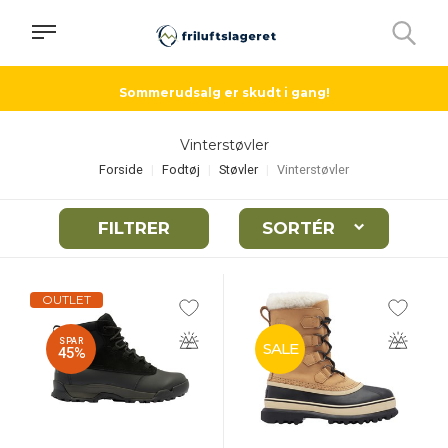
Sommerudsalg er skudt i gang!
Vinterstøvler
Forside
Fodtøj
Støvler
Vinterstøvler
FILTRER
SORTÉR
OUTLET
SPAR
SALE
45%