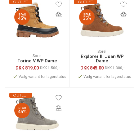
OUTLET
OUTLET
SPAR
SPAR
45%
35%
Sorel
Sorel
Explorer III Joan WP
Torino V WP Dame
Dame
DKK
819,00
DKK
845,00
DKK 1.500,-
DKK 1.300,-
Vælg variant for lagerstatus
Vælg variant for lagerstatus
OUTLET
SPAR
45%