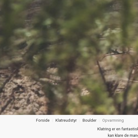
Forside
Klatreudstyr
Boulder
Opvarmning
Klatring er en fantasti
kan klare de mang