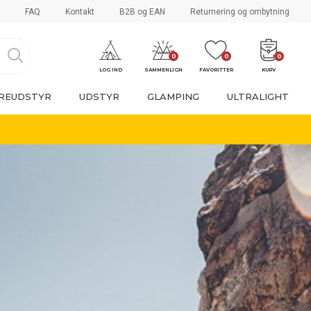
FAQ
Kontakt
B2B og EAN
Returnering og ombytning
0
0
0
LOG IND
SAMMENLIGN
FAVORITTER
KURV
REUDSTYR
UDSTYR
GLAMPING
ULTRALIGHT