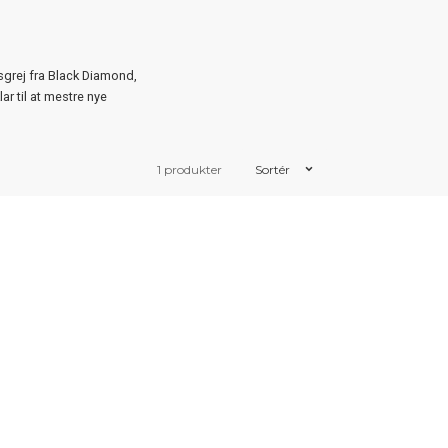
sgrej fra Black Diamond,
ar til at mestre nye
1 produkter
Sortér