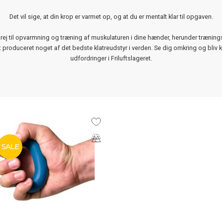
Det vil sige, at din krop er varmet op, og at du er mentalt klar til opgaven.
grej til opvarmning og træning af muskulaturen i dine hænder, herunder træning
t produceret noget af det bedste klatreudstyr i verden. Se dig omkring og bliv kl
udfordringer i Friluftslageret.
SALE