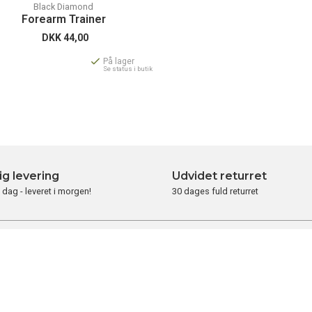
Black Diamond
Forearm Trainer
DKK
44,00
På lager
Se status i butik
ig levering
Udvidet returret
i dag - leveret i morgen!
30 dages fuld returret
DESERVICE
OM
SOCIALE MEDI
FRILUFTSLAGERET
Følg Friluftslagere
rksomheden
de sociale medier
Vores historie
ndelsbetingelser