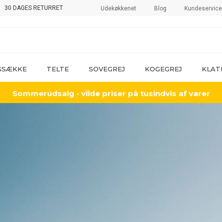
30 DAGES RETURRET
Udekøkkenet
Blog
Kundeservice
GSÆKKE
TELTE
SOVEGREJ
KOGEGREJ
KLAT
Sommerudsalg - vilde priser på tusindvis af varer