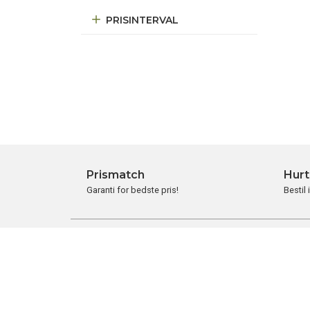
PRISINTERVAL
Prismatch
Hurt
Garanti for bedste pris!
Bestil 
BRUG FOR HJÆLP?
KUN
Vi sidder klar til at besvare dine
Vi
spørgsmål.
Ha
Mandag - torsdag 8:00 - 17:30