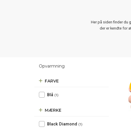
Her på siden finder du 
der er kendte for a
Opvarmning
FARVE
Blå
(1)
MÆRKE
Black Diamond
(1)