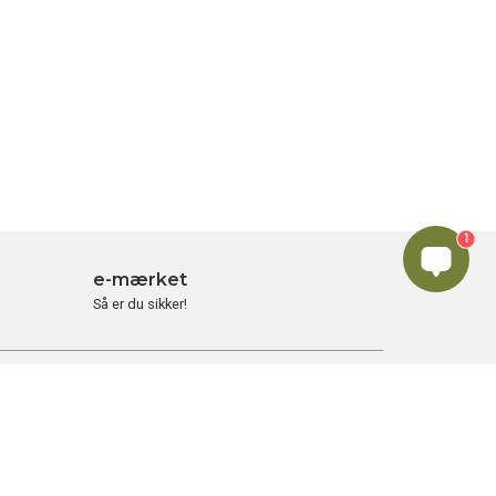
1
e-mærket
Så er du sikker!
ER
ADRESSER
t på
Administration & centrallager
Friluftslageret ApS
CVR: 27 27 33 78