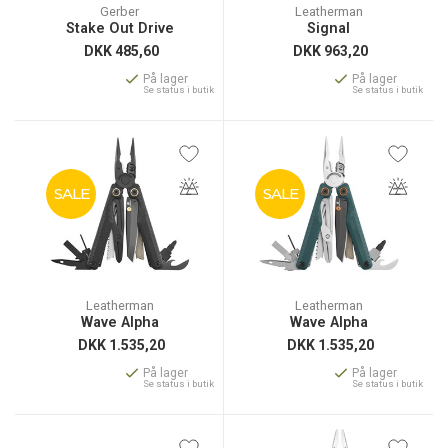
Gerber
Leatherman
Stake Out Drive
Signal
DKK
485,60
DKK
963,20
På lager
På lager
Se status i butik
Se status i butik
SALE
SALE
Leatherman
Leatherman
Wave Alpha
Wave Alpha
DKK
1.535,20
DKK
1.535,20
På lager
På lager
Se status i butik
Se status i butik