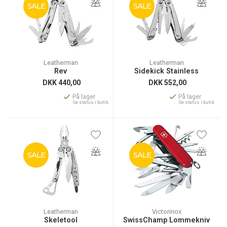
SALE
SALE
Leatherman
Leatherman
Rev
Sidekick Stainless
DKK
440,00
DKK
552,00
På lager
På lager
Se status i butik
Se status i butik
SALE
SALE
Leatherman
Victorinox
Skeletool
SwissChamp Lommekniv