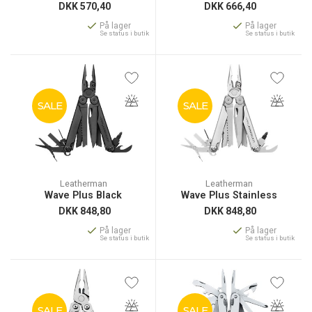
DKK
570,40
DKK
666,40
På lager
På lager
Se status i butik
Se status i butik
SALE
SALE
Leatherman
Leatherman
Wave Plus Black
Wave Plus Stainless
DKK
848,80
DKK
848,80
På lager
På lager
Se status i butik
Se status i butik
SALE
SALE