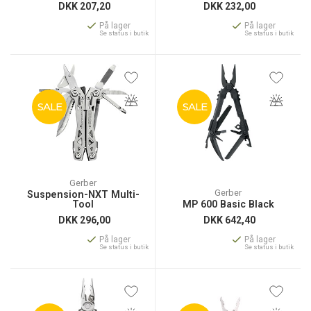
DKK
207,20
DKK
232,00
På lager
På lager
Se status i butik
Se status i butik
SALE
SALE
Gerber
Gerber
Suspension-NXT Multi-
Tool
MP 600 Basic Black
DKK
296,00
DKK
642,40
På lager
På lager
Se status i butik
Se status i butik