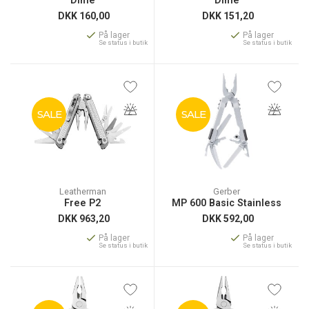
Dime
Dime
DKK
160,00
DKK
151,20
På lager
På lager
Se status i butik
Se status i butik
SALE
SALE
Leatherman
Gerber
Free P2
MP 600 Basic Stainless
DKK
963,20
DKK
592,00
På lager
På lager
Se status i butik
Se status i butik