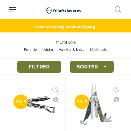
Sommerudsalg er skudt i gang!
Multitools
Forside
Udstyr
Værktøj & knive
Multitools
FILTRER
SORTÉR
SALE
SALE