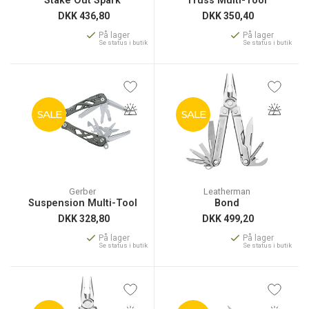
Stake Out Spark
Truss Multi-Tool
DKK
436,80
DKK
350,40
På lager
På lager
Se status i butik
Se status i butik
SALE
SALE
Gerber
Leatherman
Suspension Multi-Tool
Bond
DKK
328,80
DKK
499,20
På lager
På lager
Se status i butik
Se status i butik