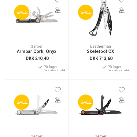
SALE
SALE
Gerber
Leatherman
Armbar Cork, Onyx
Skeletool CX
DKK
210,40
DKK
713,60
På lager
På lager
Se status i butik
Se status i butik
SALE
SALE
Gerber
Gerber