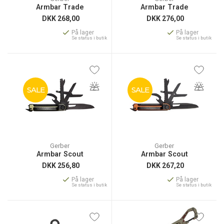
Armbar Trade
Armbar Trade
DKK
268,00
DKK
276,00
På lager
På lager
Se status i butik
Se status i butik
SALE
SALE
Gerber
Gerber
Armbar Scout
Armbar Scout
DKK
256,80
DKK
267,20
På lager
På lager
Se status i butik
Se status i butik