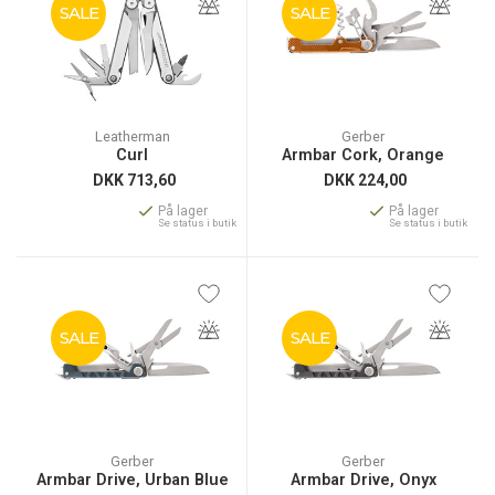
SALE
SALE
Leatherman
Gerber
Curl
Armbar Cork, Orange
DKK
713,60
DKK
224,00
På lager
På lager
Se status i butik
Se status i butik
SALE
SALE
Gerber
Gerber
Armbar Drive, Urban Blue
Armbar Drive, Onyx