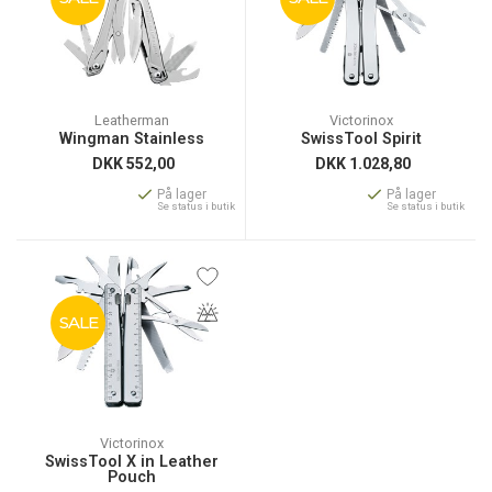
Leatherman
Victorinox
Wingman Stainless
SwissTool Spirit
DKK
552,00
DKK
1.028,80
På lager
På lager
Se status i butik
Se status i butik
SALE
Victorinox
SwissTool X in Leather
Pouch