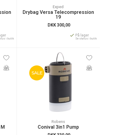
Exped
ssion
Drybag Versa Telecompression
19
DKK
300,00
ager
På lager
atus i butik
Se status i butik
SALE
Robens
 M
Conival 3in1 Pump
DKK
330,00