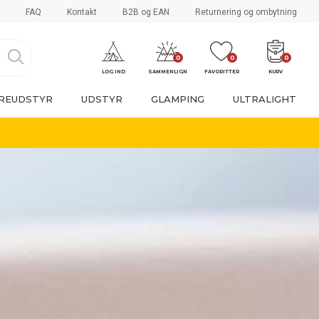
FAQ
Kontakt
B2B og EAN
Returnering og ombytning
0
0
0
LOG IND
SAMMENLIGN
FAVORITTER
KURV
REUDSTYR
UDSTYR
GLAMPING
ULTRALIGHT