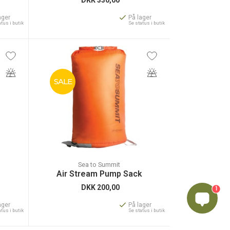
ager
På lager
atus i butik
Se status i butik
SALE
Sea to Summit
Air Stream Pump Sack
DKK
200,00
1
ager
På lager
atus i butik
Se status i butik