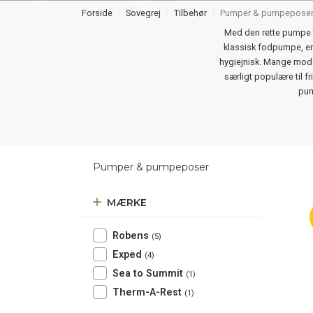
Forside
Sovegrej
Tilbehør
Pumper & pumpepose
Med den rette pumpe t
klassisk fodpumpe, en
hygiejnisk. Mange mo
særligt populære til fr
pum
Pumper & pumpeposer
MÆRKE
Robens
(5)
Exped
(4)
Sea to Summit
(1)
Therm-A-Rest
(1)