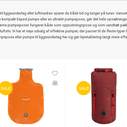
r
il liggeunderlag eller luftmadras sparer du både tid og lunger på turen. Uanse
 kompakt Exped pumpe eller en ultralet pumpepose, gør det hele opsætninge
derne pumpeposer fungerer både som oppustningspose og som vandtæt pakke
iluftsliv. Vi har et nøje udvalg af effektive pumper, der passer til de fleste typer
pepose eller pumpe til liggeunderlag her og gør lejretablering langt mere effek
SALE
SALE