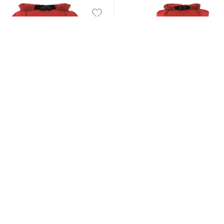
SALE
SALE
Robens
Robens
Pump Sack 15L
Pump Sack 25L
DKK
100,00
DKK
121,00
På lager
På l
Se status i butik
Se st