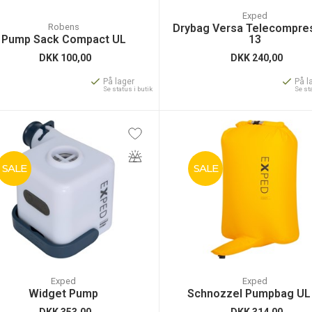
Exped
Robens
Drybag Versa Telecompre
Pump Sack Compact UL
13
DKK
100,00
DKK
240,00
På lager
På l
Se status i butik
Se st
SALE
SALE
Exped
Exped
Widget Pump
Schnozzel Pumpbag UL
DKK
353,00
DKK
314,00