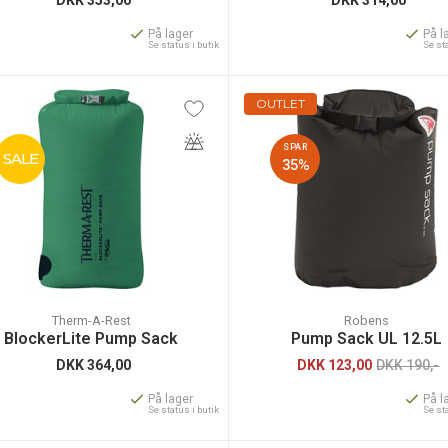
På lager
På l
Se status i butik
Se st
OUTLET
SPAR
SALE
35%
Therm-A-Rest
Robens
BlockerLite Pump Sack
Pump Sack UL 12.5L
DKK
364,00
DKK
123,00
DKK 190,-
På lager
På l
Se status i butik
Se st