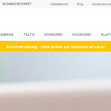
30 DAGES RETURRET
Udekøkkenet
Blog
Kundeservice
GSÆKKE
TELTE
SOVEGREJ
KOGEGREJ
KLAT
Sommerudsalg - vilde priser på tusindvis af varer