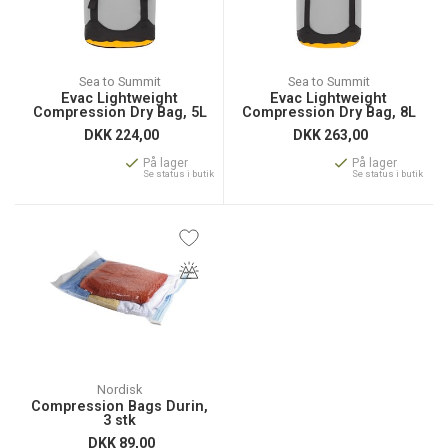
Sea to Summit
Sea to Summit
Evac Lightweight
Evac Lightweight
Compression Dry Bag, 5L
Compression Dry Bag, 8L
DKK
224,00
DKK
263,00
På lager
På lager
Se status i butik
Se status i butik
Nordisk
Compression Bags Durin,
3 stk
DKK
89,00