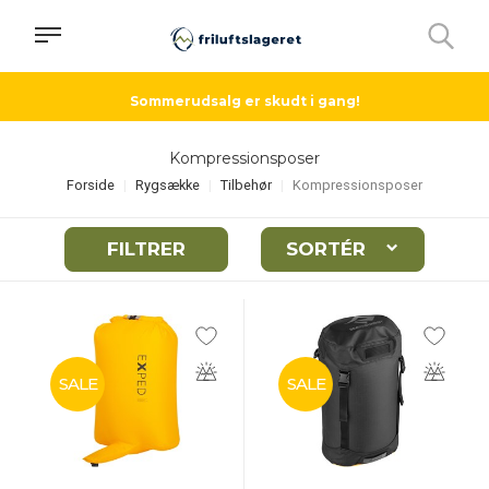
Sommerudsalg er skudt i gang!
Kompressionsposer
Forside
Rygsække
Tilbehør
Kompressionsposer
FILTRER
SORTÉR
SALE
SALE