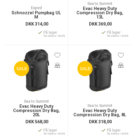
Sea to Summit
Exped
Evac Heavy Duty
Schnozzel Pumpbag UL
Compression Dry Bag,
M
13L
DKK
314,00
DKK
369,00
På lager
På lager
Se status i butik
Se status i butik
SALE
SALE
Sea to Summit
Sea to Summit
Evac Heavy Duty
Compression Dry Bag,
Evac Heavy Duty
20L
Compression Dry Bag, 8L
DKK
568,00
DKK
318,00
På lager
På lager
Se status i butik
Se status i butik