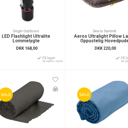
Origin Outdoors
Sea to Summit
LED Flashlight Ultralite
Aeros Ultralight Pillow L
Lommelygte
Oppustelig Hovedpud
DKK
168,00
DKK
220,00
På lager
På l
Se status i butik
Se st
SALE
SALE