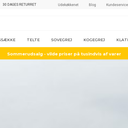
FRI FRAGT OVER 799,-*
Udekøkkenet
Blog
Kundeservice
GSÆKKE
TELTE
SOVEGREJ
KOGEGREJ
KLAT
Sommerudsalg - vilde priser på tusindvis af varer