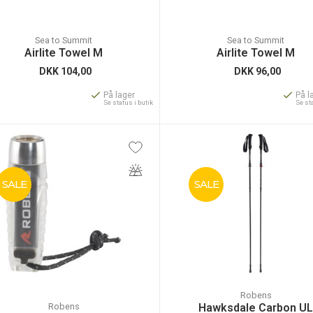
Sea to Summit
Sea to Summit
Airlite Towel M
Airlite Towel M
DKK
104,00
DKK
96,00
På lager
På l
Se status i butik
Se st
SALE
SALE
Robens
Robens
Hawksdale Carbon U