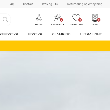
FAQ
Kontakt
B2B og EAN
Returnering og ombytning
0
0
0
LOG IND
SAMMENLIGN
FAVORITTER
KURV
REUDSTYR
UDSTYR
GLAMPING
ULTRALIGHT