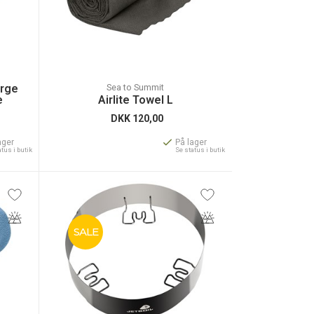
arge
Sea to Summit
e
Airlite Towel L
DKK
120,00
ager
På lager
atus i butik
Se status i butik
SALE