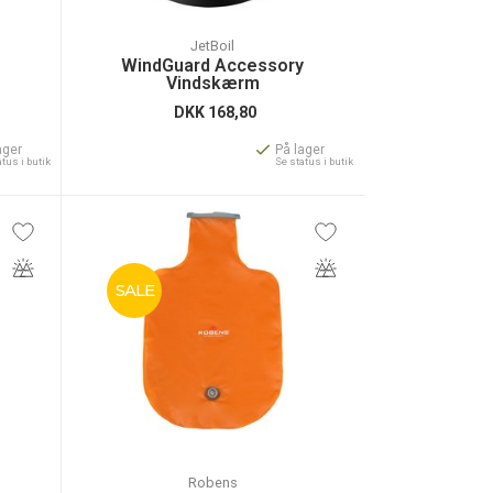
JetBoil
WindGuard Accessory
Vindskærm
DKK
168,80
ager
På lager
atus i butik
Se status i butik
SALE
L
Robens