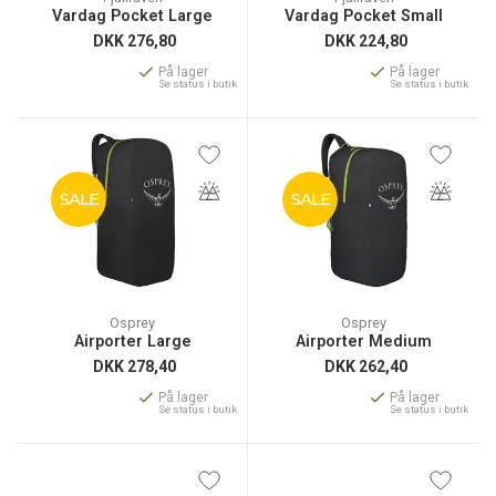
Vardag Pocket Large
Vardag Pocket Small
DKK
276,80
DKK
224,80
På lager
På lager
Se status i butik
Se status i butik
SALE
SALE
Osprey
Osprey
Airporter Large
Airporter Medium
DKK
278,40
DKK
262,40
På lager
På lager
Se status i butik
Se status i butik