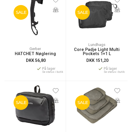
SALE
SALE
Lundhags
Gerber
Core Padje Light Multi
HATCHET Nøglering
Pockets 1+1 L
DKK
56,80
DKK
151,20
På lager
På lager
Se status i butik
Se status i butik
SALE
SALE