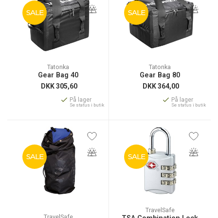
SALE
SALE
Tatonka
Tatonka
Gear Bag 40
Gear Bag 80
DKK
305,60
DKK
364,00
På lager
På lager
Se status i butik
Se status i butik
SALE
SALE
TravelSafe
TravelSafe