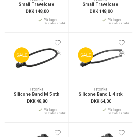
Small Travelcare
Small Travelcare
DKK
148,00
DKK
148,00
På lager
På lager
Se status i butik
Se status i butik
SALE
SALE
Tatonka
Tatonka
Silicone Band M 5 stk
Silicone Band L 4 stk
DKK
48,80
DKK
64,00
På lager
På lager
Se status i butik
Se status i butik