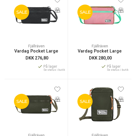
SALE
SALE
Fjällräven
Fjällräven
Vardag Pocket Large
Vardag Pocket Large
DKK
276,80
DKK
280,00
På lager
På lager
Se status i butik
Se status i butik
SALE
SALE
Fjällräven
Fjällräven