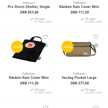
Helsport
Fjällräven
Pro Storm Shelter, Single
Kånken Rain Cover Mini
DKK
557,60
DKK
111,20
På lager
På lager
Se status i butik
Se status i butik
SALE
SALE
Fjällräven
Fjällräven
Kånken Rain Cover Mini
Vardag Pocket Large
DKK
111,20
DKK
277,60
På lager
På lager
Se status i butik
Se status i butik