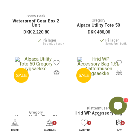
Snow Peak
Gregory
Waterproof Gear Box 2
Unit
Alpaca Utility Tote 50
DKK
2.220,80
DKK
480,00
På lager
På lager
Se status i butik
Se status i butik
SALE
SALE
1
Klättermusen
Gregory
Hrid WP Accessory Bag
Alpaca Utility Tote 50
1.5L
DKK
480,00
DKK
316,80
0
0
0
LOG IND
SAMMENLIGN
FAVORITTER
KURV
På lager
På lager