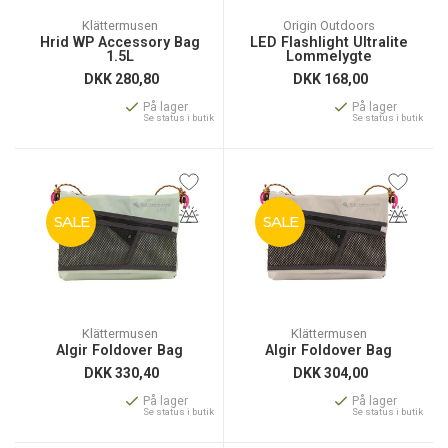
Klättermusen
Origin Outdoors
Hrid WP Accessory Bag
LED Flashlight Ultralite
1.5L
Lommelygte
DKK
280,80
DKK
168,00
På lager
På lager
Se status i butik
Se status i butik
SALE
SALE
Klättermusen
Klättermusen
Algir Foldover Bag
Algir Foldover Bag
DKK
330,40
DKK
304,00
På lager
På lager
Se status i butik
Se status i butik