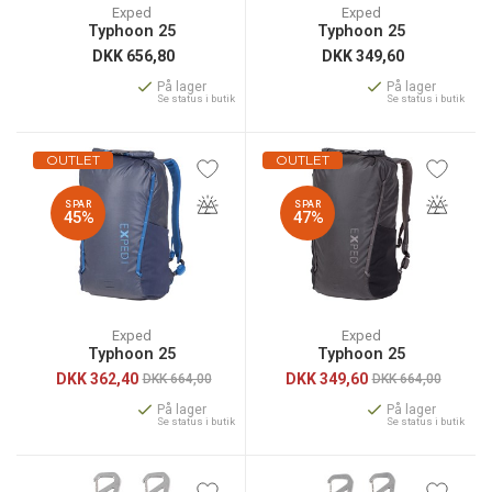
Exped
Exped
Typhoon 25
Typhoon 25
DKK
656,80
DKK
349,60
På lager
På lager
Se status i butik
Se status i butik
OUTLET
OUTLET
SPAR
SPAR
45%
47%
Exped
Exped
Typhoon 25
Typhoon 25
DKK
362,40
DKK
349,60
DKK 664,00
DKK 664,00
På lager
På lager
Se status i butik
Se status i butik