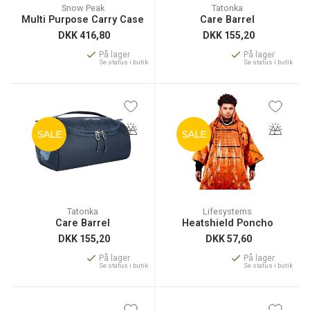
Snow Peak
Tatonka
Multi Purpose Carry Case
Care Barrel
DKK
416,80
DKK
155,20
På lager
På lager
Se status i butik
Se status i butik
SALE
SALE
Tatonka
Lifesystems
Care Barrel
Heatshield Poncho
DKK
155,20
DKK
57,60
På lager
På lager
Se status i butik
Se status i butik