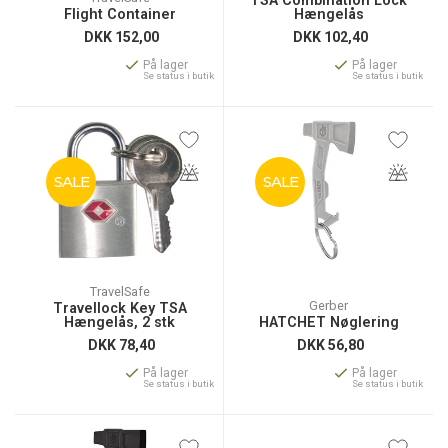
TSA Combination Lock
Flight Container
Hængelås
DKK
152,00
DKK
102,40
På lager
På lager
Se status i butik
Se status i butik
SALE
SALE
TravelSafe
Gerber
Travellock Key TSA
Hængelås, 2 stk
HATCHET Nøglering
DKK
78,40
DKK
56,80
På lager
På lager
Se status i butik
Se status i butik