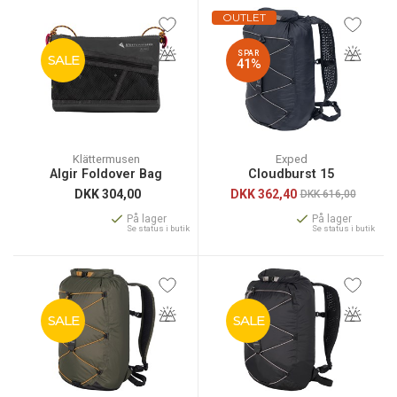
OUTLET
SPAR
SALE
41%
Klättermusen
Exped
Algir Foldover Bag
Cloudburst 15
DKK
304,00
DKK
362,40
DKK 616,00
På lager
På lager
Se status i butik
Se status i butik
SALE
SALE