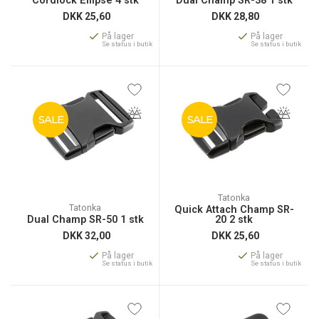
Cordlock Ellipse 4 stk
Dual Champ SR-38 1 stk
DKK
25,60
DKK
28,80
På lager
På lager
Se status i butik
Se status i butik
SALE
SALE
Tatonka
Tatonka
Quick Attach Champ SR-
Dual Champ SR-50 1 stk
20 2 stk
DKK
32,00
DKK
25,60
På lager
På lager
Se status i butik
Se status i butik