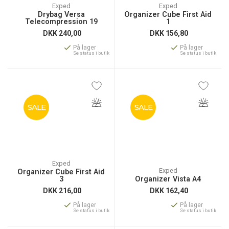
Exped
Exped
Drybag Versa
Organizer Cube First Aid
Telecompression 19
1
DKK
240,00
DKK
156,80
På lager
På lager
Se status i butik
Se status i butik
SALE
SALE
Exped
Exped
Organizer Cube First Aid
3
Organizer Vista A4
DKK
216,00
DKK
162,40
På lager
På lager
Se status i butik
Se status i butik