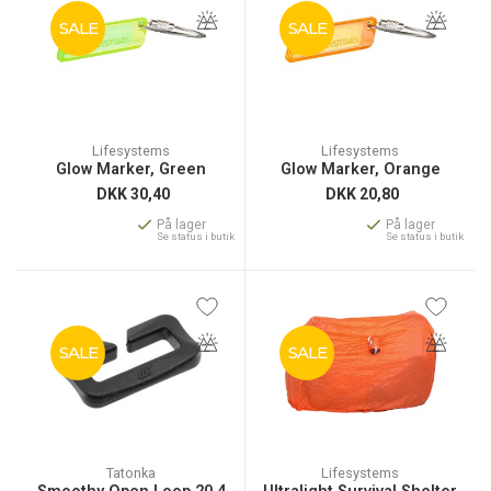
SALE
SALE
Lifesystems
Lifesystems
Glow Marker, Green
Glow Marker, Orange
DKK
30,40
DKK
20,80
På lager
På lager
Se status i butik
Se status i butik
SALE
SALE
Tatonka
Lifesystems