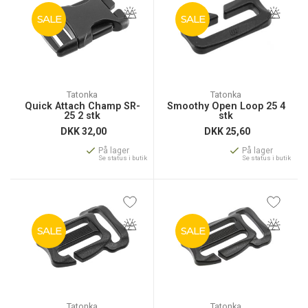
SALE
SALE
Tatonka
Tatonka
Quick Attach Champ SR-
Smoothy Open Loop 25 4
25 2 stk
stk
DKK
32,00
DKK
25,60
På lager
På lager
Se status i butik
Se status i butik
SALE
SALE
Tatonka
Tatonka