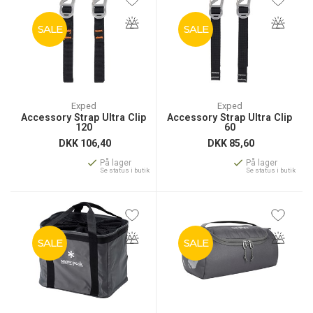
SALE
SALE
Exped
Exped
Accessory Strap Ultra Clip
Accessory Strap Ultra Clip
120
60
DKK
106,40
DKK
85,60
På lager
På lager
Se status i butik
Se status i butik
SALE
SALE