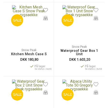
SALE
SALE
Snow Peak
Snow Peak
Waterproof Gear Box 1
Kitchen Mesh Case S
Unit
DKK
180,80
DKK
1.603,20
På lager
På lager
Se status i butik
Se status i butik
SALE
SALE