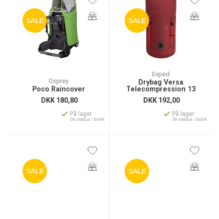
SALE
SALE
Exped
Osprey
Drybag Versa
Poco Raincover
Telecompression 13
DKK
180,80
DKK
192,00
På lager
På lager
Se status i butik
Se status i butik
SALE
SALE