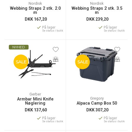
Nordisk
Nordisk
Webbing Straps 2 stk. 2.0
Webbing Straps 2 stk. 3.5
m
m
DKK
167,20
DKK
239,20
På lager
På lager
Se status i butik
Se status i butik
NYHED
SALE
SALE
Gerber
Gregory
Armbar Mini Knife
Nøglering
Alpaca Camp Box 50
DKK
137,60
DKK
307,20
På lager
På lager
Se status i butik
Se status i butik