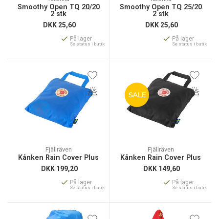
Smoothy Open TQ 20/20
Smoothy Open TQ 25/20
2 stk
2 stk
DKK
25,60
DKK
25,60
På lager
På lager
Se status i butik
Se status i butik
SALE
Fjällräven
Fjällräven
Kånken Rain Cover Plus
Kånken Rain Cover Plus
DKK
199,20
DKK
149,60
På lager
På lager
Se status i butik
Se status i butik