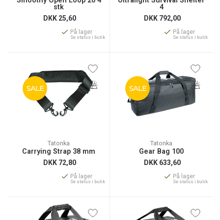
Smoothy Open Loop 20 4
Ultralight Survival Shelter
stk
4
DKK
25,60
DKK
792,00
På lager
På lager
Se status i butik
Se status i butik
SALE
SALE
Tatonka
Tatonka
Carrying Strap 38 mm
Gear Bag 100
DKK
72,80
DKK
633,60
På lager
På lager
Se status i butik
Se status i butik