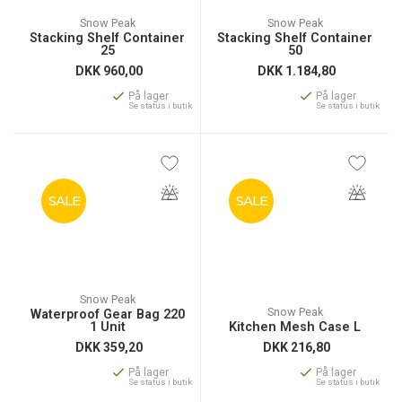
Snow Peak
Snow Peak
Stacking Shelf Container
Stacking Shelf Container
25
50
DKK
960,00
DKK
1.184,80
På lager
På lager
Se status i butik
Se status i butik
SALE
SALE
Snow Peak
Snow Peak
Waterproof Gear Bag 220
1 Unit
Kitchen Mesh Case L
DKK
359,20
DKK
216,80
På lager
På lager
Se status i butik
Se status i butik