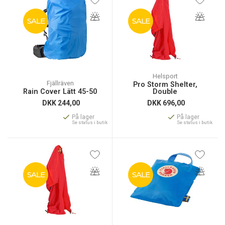
SALE
SALE
Helsport
Fjällräven
Pro Storm Shelter,
Rain Cover Lätt 45-50
Double
DKK
244,00
DKK
696,00
På lager
På lager
Se status i butik
Se status i butik
SALE
SALE