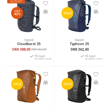
OUTLET
SPAR
SALE
42%
Exped
Exped
Cloudburst 25
Typhoon 25
DKK
388,00
DKK
362,40
DKK 664,00
På lager
På lager
Se status i butik
Se status i butik
SALE
SALE