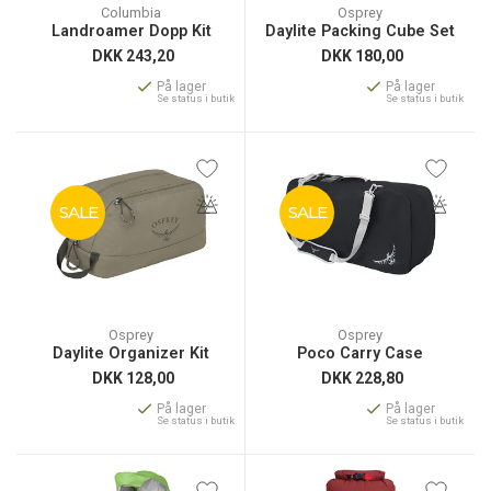
Columbia
Osprey
Landroamer Dopp Kit
Daylite Packing Cube Set
DKK
243,20
DKK
180,00
På lager
På lager
Se status i butik
Se status i butik
SALE
SALE
Osprey
Osprey
Daylite Organizer Kit
Poco Carry Case
DKK
128,00
DKK
228,80
På lager
På lager
Se status i butik
Se status i butik