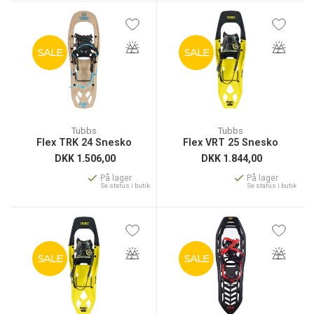
SALE
SALE
Tubbs
Tubbs
Flex TRK 24 Snesko
Flex VRT 25 Snesko
DKK
1.506,00
DKK
1.844,00
På lager
På lager
Se status i butik
Se status i butik
SALE
SALE