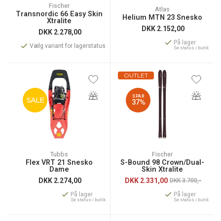
Fischer
Atlas
Transnordic 66 Easy Skin
Helium MTN 23 Snesko
Xtralite
DKK
2.152,00
DKK
2.278,00
På lager
Vælg variant for lagerstatus
Se status i butik
OUTLET
SPAR
SALE
37%
Tubbs
Fischer
Flex VRT 21 Snesko
S-Bound 98 Crown/Dual-
Dame
Skin Xtralite
DKK
2.274,00
DKK
2.331,00
DKK 3.700,-
På lager
På lager
Se status i butik
Se status i butik