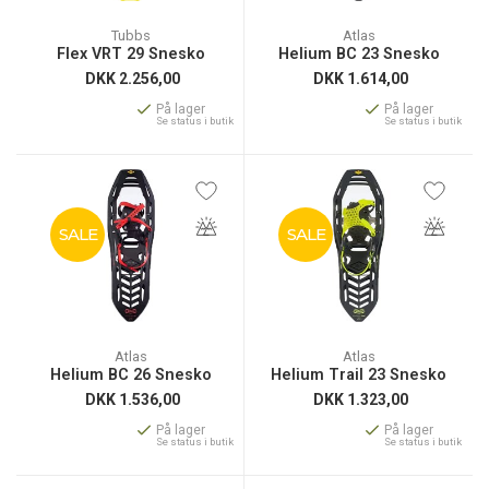
Tubbs
Atlas
Flex VRT 29 Snesko
Helium BC 23 Snesko
DKK
2.256,00
DKK
1.614,00
På lager
På lager
Se status i butik
Se status i butik
SALE
SALE
Atlas
Atlas
Helium BC 26 Snesko
Helium Trail 23 Snesko
DKK
1.536,00
DKK
1.323,00
På lager
På lager
Se status i butik
Se status i butik