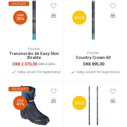
OUTLET
SPAR
SALE
35%
Fischer
Fischer
Transnordic 66 Easy Skin
Xtralite
Country Crown 60
DKK
2.070,00
DKK
895,00
DKK 3.200,-
Vælg variant for lagerstatus
Vælg variant for lagerstatus
OUTLET
SPAR
SALE
41%