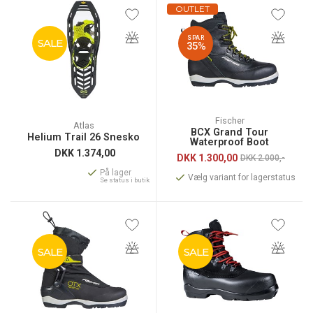
OUTLET
SPAR
SALE
35%
Fischer
Atlas
BCX Grand Tour
Helium Trail 26 Snesko
Waterproof Boot
DKK
1.374,00
DKK
1.300,00
DKK 2.000,-
På lager
Vælg variant for lagerstatus
Se status i butik
SALE
SALE