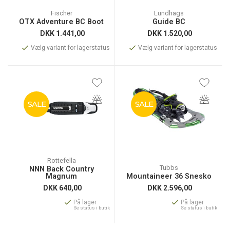
Fischer
Lundhags
OTX Adventure BC Boot
Guide BC
DKK
1.441,00
DKK
1.520,00
Vælg variant for lagerstatus
Vælg variant for lagerstatus
SALE
SALE
Rottefella
Tubbs
NNN Back Country
Magnum
Mountaineer 36 Snesko
DKK
640,00
DKK
2.596,00
På lager
På lager
Se status i butik
Se status i butik