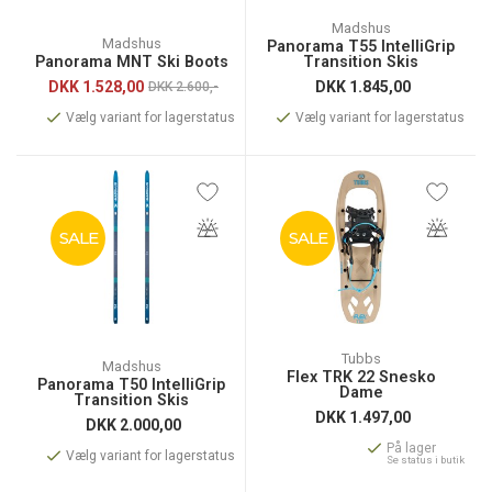
Madshus
Madshus
Panorama T55 IntelliGrip
Panorama MNT Ski Boots
Transition Skis
DKK
1.528,00
DKK
1.845,00
DKK 2.600,-
Vælg variant for lagerstatus
Vælg variant for lagerstatus
SALE
SALE
Tubbs
Madshus
Flex TRK 22 Snesko
Panorama T50 IntelliGrip
Dame
Transition Skis
DKK
1.497,00
DKK
2.000,00
På lager
Vælg variant for lagerstatus
Se status i butik