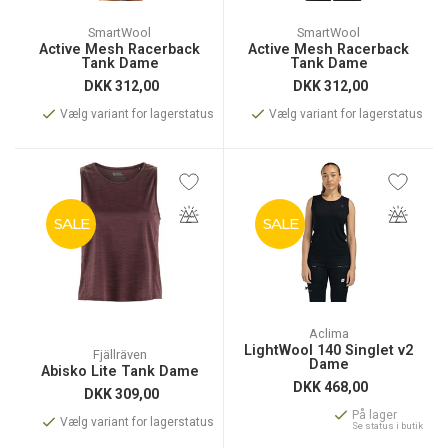
SmartWool
SmartWool
Active Mesh Racerback
Active Mesh Racerback
Tank Dame
Tank Dame
DKK
312,00
DKK
312,00
Vælg variant for lagerstatus
Vælg variant for lagerstatus
SALE
SALE
Aclima
LightWool 140 Singlet v2
Fjällräven
Dame
Abisko Lite Tank Dame
DKK
468,00
DKK
309,00
På lager
Vælg variant for lagerstatus
Se status i butik