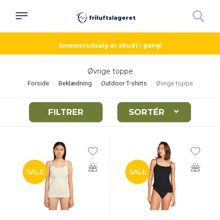
Sommerudsalg er skudt i gang!
Øvrige toppe
Forside
Beklædning
Outdoor T-shirts
Øvrige toppe
FILTRER
SORTÉR
SALE
SALE