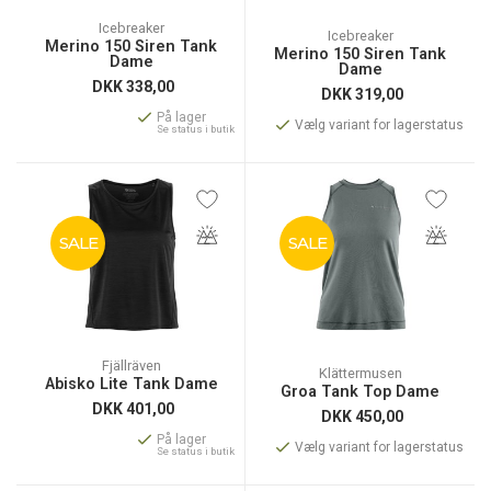
Icebreaker
Icebreaker
Merino 150 Siren Tank
Merino 150 Siren Tank
Dame
Dame
DKK
338,00
DKK
319,00
På lager
Vælg variant for lagerstatus
Se status i butik
SALE
SALE
Fjällräven
Klättermusen
Abisko Lite Tank Dame
Groa Tank Top Dame
DKK
401,00
DKK
450,00
På lager
Vælg variant for lagerstatus
Se status i butik