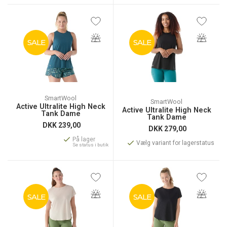
SALE
SALE
SmartWool
SmartWool
Active Ultralite High Neck
Active Ultralite High Neck
Tank Dame
Tank Dame
DKK
239,00
DKK
279,00
På lager
Vælg variant for lagerstatus
Se status i butik
SALE
SALE