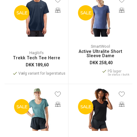
SALE
SALE
SmartWool
Active Ultralite Short
Haglöfs
Sleeve Dame
Trekk Tech Tee Herre
DKK
258,40
DKK
189,60
På lager
Vælg variant for lagerstatus
Se status i butik
SALE
SALE