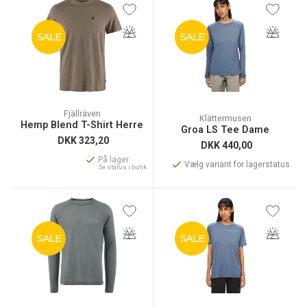
SALE
SALE
Fjällräven
Klättermusen
Hemp Blend T-Shirt Herre
Groa LS Tee Dame
DKK
323,20
DKK
440,00
På lager
Vælg variant for lagerstatus
Se status i butik
SALE
SALE