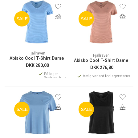
SALE
SALE
Fjällräven
Fjällräven
Abisko Cool T-Shirt Dame
Abisko Cool T-Shirt Dame
DKK
280,00
DKK
276,80
På lager
Vælg variant for lagerstatus
Se status i butik
SALE
SALE