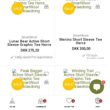
SALE
SALE
SmartWool
SmartWool
Merino Short Sleeve Tee
Lunar Bear Active Short
Herre
Sleeve Graphic Tee Herre
DKK
300,00
DKK
275,20
På lager
Vælg variant for lagerstatus
Se status i butik
1
SALE
SALE
0
0
0
LOG IND
SAMMENLIGN
FAVORITTER
KURV