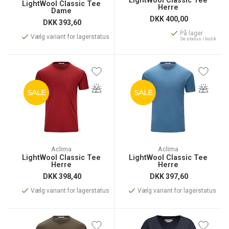
LightWool Classic Tee
LightWool Classic Tee
Herre
Dame
DKK
400,00
DKK
393,60
På lager
Vælg variant for lagerstatus
Se status i butik
SALE
SALE
Aclima
Aclima
LightWool Classic Tee
LightWool Classic Tee
Herre
Herre
DKK
398,40
DKK
397,60
Vælg variant for lagerstatus
Vælg variant for lagerstatus