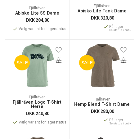
Fjällräven
Fjällräven
Abisko Lite Tank Dame
Abisko Lite SS Dame
DKK
320,80
DKK
284,80
På lager
Vælg variant for lagerstatus
Se status i butik
SALE
SALE
Fjällräven
Fjällräven
Fjällräven Logo T-Shirt
Hemp Blend T-Shirt Dame
Herre
DKK
280,00
DKK
240,80
På lager
Vælg variant for lagerstatus
Se status i butik