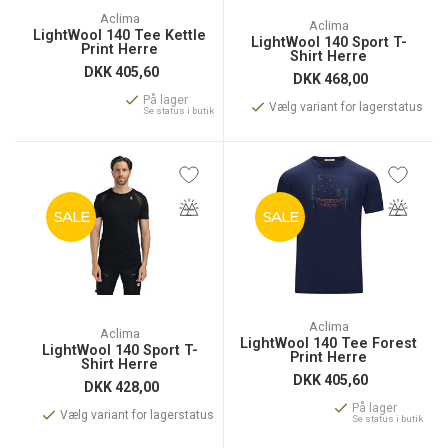
Aclima
Aclima
LightWool 140 Tee Kettle
LightWool 140 Sport T-
Print Herre
Shirt Herre
DKK
405,60
DKK
468,00
På lager
Vælg variant for lagerstatus
Se status i butik
SALE
SALE
Aclima
Aclima
LightWool 140 Tee Forest
LightWool 140 Sport T-
Print Herre
Shirt Herre
DKK
405,60
DKK
428,00
På lager
Vælg variant for lagerstatus
Se status i butik