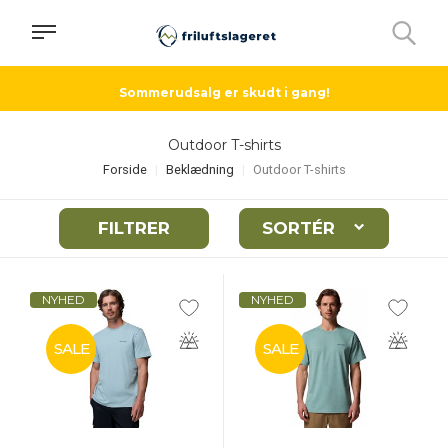
Sommerudsalg er skudt i gang!
Outdoor T-shirts
Forside
Beklædning
Outdoor T-shirts
FILTRER
SORTÉR
NYHED
NYHED
SALE
SALE