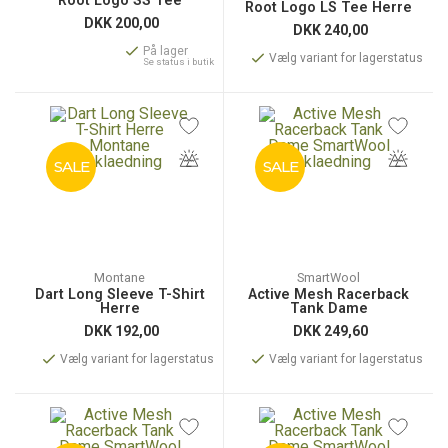
Root Logo SS Tee
Root Logo LS Tee Herre
DKK
200,00
DKK
240,00
På lager
Vælg variant for lagerstatus
Se status i butik
SALE
SALE
Montane
SmartWool
Dart Long Sleeve T-Shirt
Active Mesh Racerback
Herre
Tank Dame
DKK
192,00
DKK
249,60
Vælg variant for lagerstatus
Vælg variant for lagerstatus