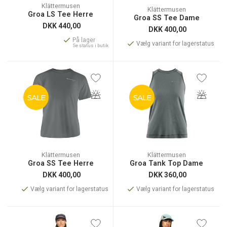
Klättermusen
Klättermusen
Groa LS Tee Herre
Groa SS Tee Dame
DKK
440,00
DKK
400,00
På lager
Vælg variant for lagerstatus
Se status i butik
SALE
SALE
Klättermusen
Klättermusen
Groa SS Tee Herre
Groa Tank Top Dame
DKK
400,00
DKK
360,00
Vælg variant for lagerstatus
Vælg variant for lagerstatus