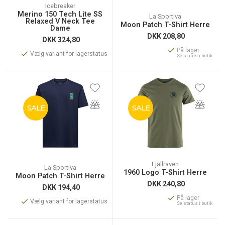
Icebreaker
Merino 150 Tech Lite SS
La Sportiva
Relaxed V Neck Tee
Moon Patch T-Shirt Herre
Dame
DKK
208,80
DKK
324,80
På lager
Vælg variant for lagerstatus
Se status i butik
SALE
SALE
Fjällräven
La Sportiva
1960 Logo T-Shirt Herre
Moon Patch T-Shirt Herre
DKK
240,80
DKK
194,40
På lager
Vælg variant for lagerstatus
Se status i butik