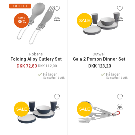
OUTLET
SPAR
SALE
35%
Robens
Outwell
Folding Alloy Cutlery Set
Gala 2 Person Dinner Set
DKK
72,80
DKK
123,20
DKK 112,00
På lager
På lager
Se status i butik
Se status i butik
SALE
SALE