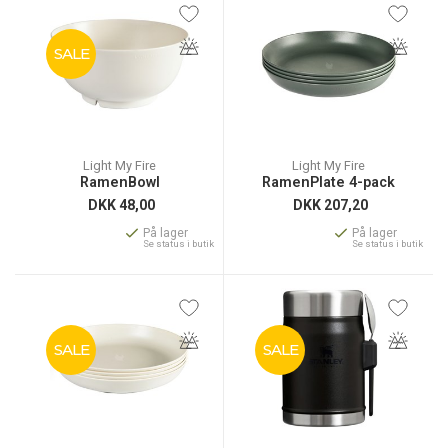
SALE
Light My Fire
Light My Fire
RamenBowl
RamenPlate 4-pack
DKK
48,00
DKK
207,20
På lager
På lager
Se status i butik
Se status i butik
SALE
SALE