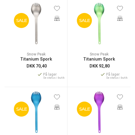
SALE
SALE
Snow Peak
Snow Peak
Titanium Spork
Titanium Spork
DKK
70,40
DKK
92,80
På lager
På lager
Se status i butik
Se status i butik
SALE
SALE