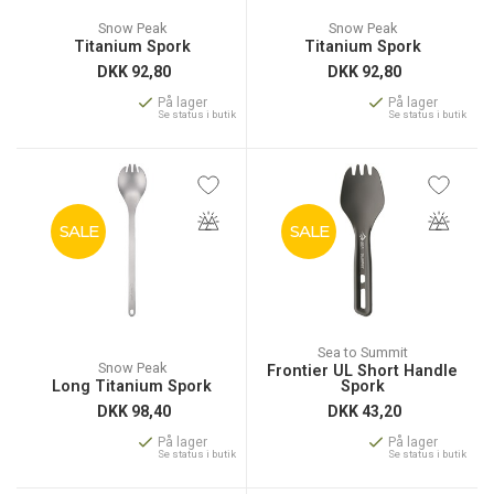
Snow Peak
Snow Peak
Titanium Spork
Titanium Spork
DKK
92,80
DKK
92,80
På lager
På lager
Se status i butik
Se status i butik
SALE
SALE
Sea to Summit
Snow Peak
Frontier UL Short Handle
Long Titanium Spork
Spork
DKK
98,40
DKK
43,20
På lager
På lager
Se status i butik
Se status i butik