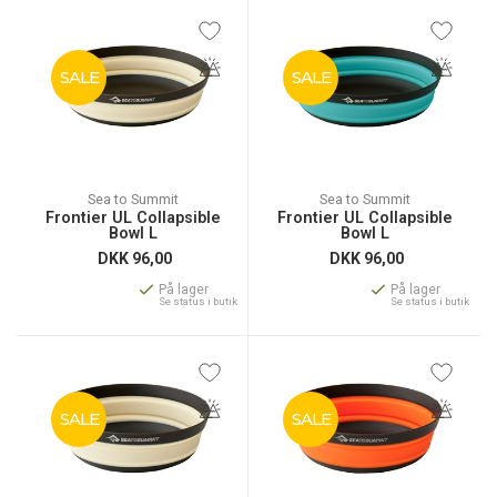
SALE
SALE
Sea to Summit
Sea to Summit
Frontier UL Collapsible
Frontier UL Collapsible
Bowl L
Bowl L
DKK
96,00
DKK
96,00
På lager
På lager
Se status i butik
Se status i butik
SALE
SALE