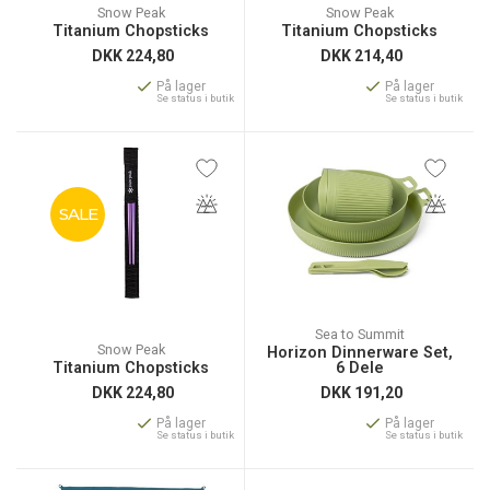
Snow Peak
Snow Peak
Titanium Chopsticks
Titanium Chopsticks
DKK
224,80
DKK
214,40
På lager
På lager
Se status i butik
Se status i butik
SALE
Sea to Summit
Snow Peak
Horizon Dinnerware Set,
Titanium Chopsticks
6 Dele
DKK
224,80
DKK
191,20
På lager
På lager
Se status i butik
Se status i butik