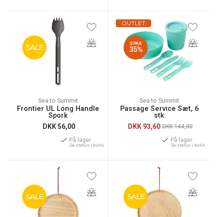
OUTLET
SPAR
SALE
35%
Sea to Summit
Sea to Summit
Frontier UL Long Handle
Passage Service Sæt, 6
Spork
stk
DKK
56,00
DKK
93,60
DKK 144,00
På lager
På lager
Se status i butik
Se status i butik
SALE
SALE