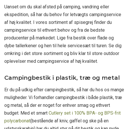
Uanset om du skal afsted på camping, vandring eller
ekspedition, så har du behov for letvægts campingservice
af høj kvalitet. I vores sortiment af spisegrej finder du
campingservice til ethvert behov og fra de bedste
producenter på markedet. Lige fra bestik over flade og
dybe tallerkener og hen til hele servicesæt til turen. Se dig
omkring i det store sortiment og bliv klar til store outdoor
oplevelser med campingservice af høj kvalitet.
Campingbestik i plastik, træ og metal
Er du på udkig efter campingbestik, så har du hos os mange
muligheder. Vi forhandler campingbestik i både plastik, træ
og metal, så der er noget for enhver smag og ethvert
budget. Med et smart
Cutlery set i
100% BPA- og BPS-frit
polycarbonat
(bestående af kniv, gaffel og ske på en
udstyrskarabin) har du altid styr på dit bestik og kan nyde