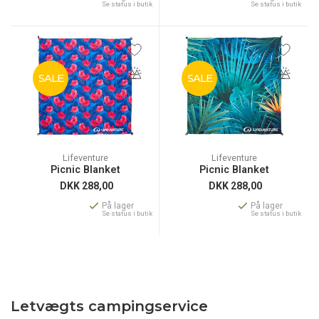
Se status i butik
Se status i butik
SALE
SALE
Lifeventure
Lifeventure
Picnic Blanket
Picnic Blanket
DKK
288,00
DKK
288,00
På lager
På lager
Se status i butik
Se status i butik
Letvægts campingservice