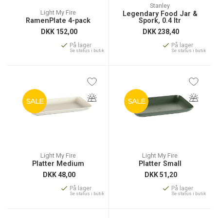
Stanley
Light My Fire
Legendary Food Jar &
RamenPlate 4-pack
Spork, 0.4 ltr
DKK
152,00
DKK
238,40
På lager
På lager
Se status i butik
Se status i butik
SALE
SALE
Light My Fire
Light My Fire
Platter Medium
Platter Small
DKK
48,00
DKK
51,20
På lager
På lager
Se status i butik
Se status i butik