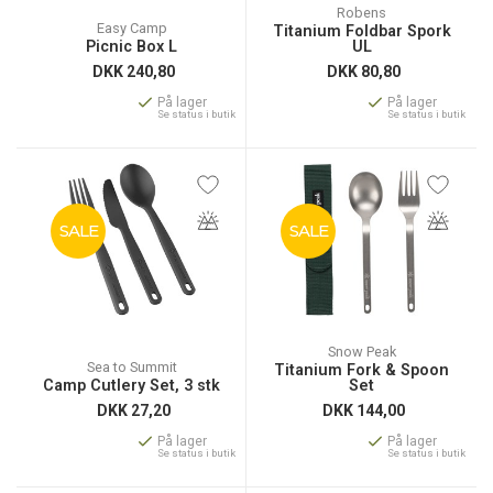
Robens
Easy Camp
Titanium Foldbar Spork
Picnic Box L
UL
DKK
240,80
DKK
80,80
På lager
På lager
Se status i butik
Se status i butik
SALE
SALE
Snow Peak
Sea to Summit
Titanium Fork & Spoon
Camp Cutlery Set, 3 stk
Set
DKK
27,20
DKK
144,00
På lager
På lager
Se status i butik
Se status i butik