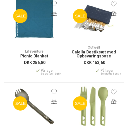
SALE
SALE
Outwell
Lifeventure
Calella Bestiksæt med
Picnic Blanket
Opbevaringspose
DKK
256,80
DKK
153,60
På lager
På lager
Se status i butik
Se status i butik
SALE
SALE