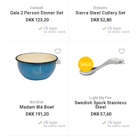
Outwell
Robens
Gala 2 Person Dinner Set
Sierra Steel Cutlery Set
DKK
123,20
DKK
52,80
På lager
På lager
Se status i butik
Se status i butik
SALE
Light My Fire
Nordisk
Swedish Spork Stainless
Madam Blå Bowl
Steel
DKK
191,20
DKK
57,60
På lager
På lager
Se status i butik
Se status i butik