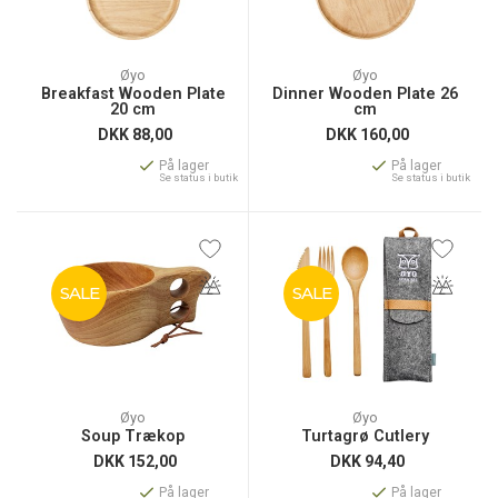
Øyo
Øyo
Breakfast Wooden Plate
Dinner Wooden Plate 26
20 cm
cm
DKK
88,00
DKK
160,00
På lager
På lager
Se status i butik
Se status i butik
SALE
SALE
Øyo
Øyo
Soup Trækop
Turtagrø Cutlery
DKK
152,00
DKK
94,40
På lager
På lager