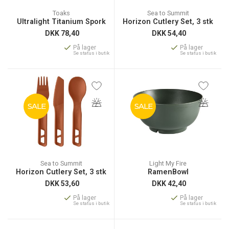
Toaks
Sea to Summit
Ultralight Titanium Spork
Horizon Cutlery Set, 3 stk
DKK
78,40
DKK
54,40
På lager
På lager
Se status i butik
Se status i butik
SALE
SALE
Sea to Summit
Light My Fire
Horizon Cutlery Set, 3 stk
RamenBowl
DKK
53,60
DKK
42,40
På lager
På lager
Se status i butik
Se status i butik