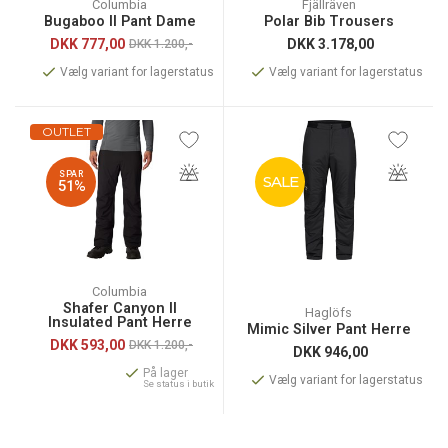
Columbia
Fjällräven
Bugaboo II Pant Dame
Polar Bib Trousers
DKK
777,00
DKK
3.178,00
DKK 1.200,-
Vælg variant for lagerstatus
Vælg variant for lagerstatus
OUTLET
SPAR
SALE
51%
Columbia
Shafer Canyon II
Haglöfs
Insulated Pant Herre
Mimic Silver Pant Herre
DKK
593,00
DKK 1.200,-
DKK
946,00
På lager
Vælg variant for lagerstatus
Se status i butik