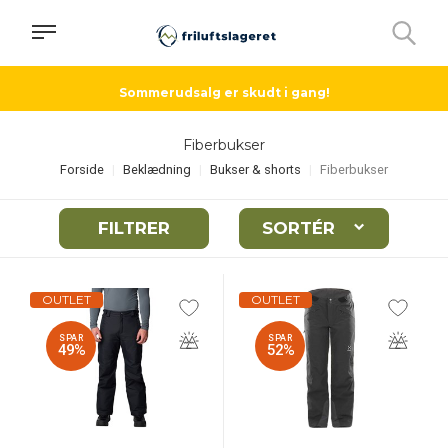
Sommerudsalg er skudt i gang!
Fiberbukser
Forside
Beklædning
Bukser & shorts
Fiberbukser
FILTRER
SORTÉR
OUTLET
OUTLET
SPAR
SPAR
49%
52%