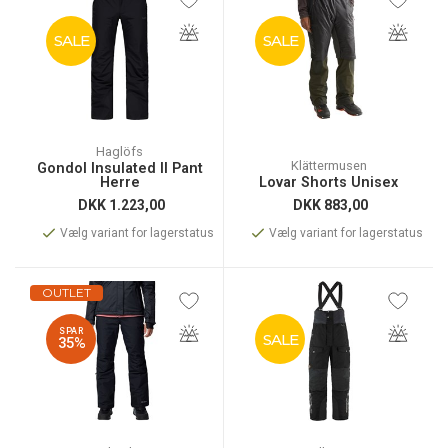
SALE
SALE
Haglöfs
Klättermusen
Gondol Insulated II Pant
Herre
Lovar Shorts Unisex
DKK
1.223,00
DKK
883,00
Vælg variant for lagerstatus
Vælg variant for lagerstatus
OUTLET
SPAR
SALE
35%