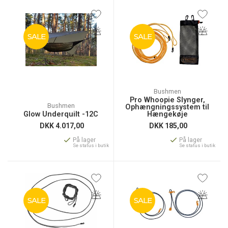
SALE
SALE
Bushmen
Pro Whoopie Slynger,
Bushmen
Ophængningssystem til
Glow Underquilt -12C
Hængekøje
DKK
4.017,00
DKK
185,00
På lager
På lager
Se status i butik
Se status i butik
SALE
SALE