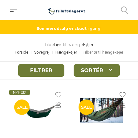
Sommerudsalg er skudt i gang!
Tilbehør til hængekøjer
Forside
Sovegrej
Hængekøjer
Tilbehør til hængekøjer
FILTRER
SORTÉR
NYHED
SALE
SALE