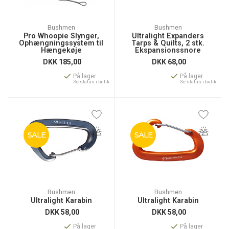
Bushmen
Bushmen
Pro Whoopie Slynger,
Ultralight Expanders
Ophængningssystem til
Tarps & Quilts, 2 stk.
Hængekøje
Ekspansionssnore
DKK
185,00
DKK
68,00
På lager
På lager
Se status i butik
Se status i butik
SALE
SALE
Bushmen
Bushmen
Ultralight Karabin
Ultralight Karabin
DKK
58,00
DKK
58,00
På lager
På lager