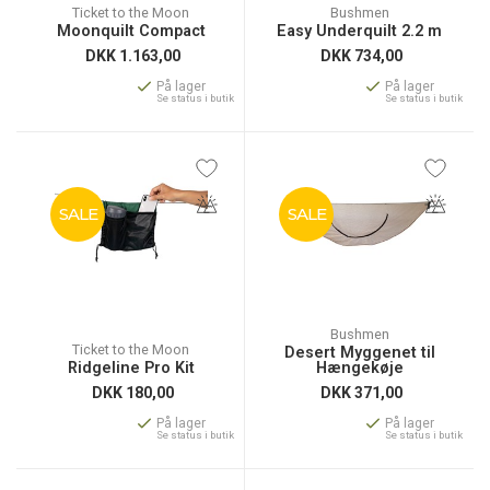
Ticket to the Moon
Bushmen
Moonquilt Compact
Easy Underquilt 2.2 m
DKK
1.163,00
DKK
734,00
På lager
På lager
Se status i butik
Se status i butik
SALE
SALE
Bushmen
Ticket to the Moon
Desert Myggenet til
Ridgeline Pro Kit
Hængekøje
DKK
180,00
DKK
371,00
På lager
På lager
Se status i butik
Se status i butik