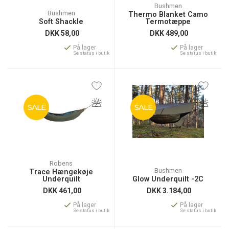
Bushmen
Bushmen
Thermo Blanket Camo
Soft Shackle
Termotæppe
DKK
58,00
DKK
489,00
På lager
På lager
Se status i butik
Se status i butik
SALE
SALE
Robens
Bushmen
Trace Hængekøje
Underquilt
Glow Underquilt -2C
DKK
461,00
DKK
3.184,00
På lager
På lager
Se status i butik
Se status i butik