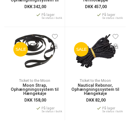
Ophængningssystem til
Termotæppe
Hængekøje
DKK
342,00
DKK
457,00
På lager
På lager
Se status i butik
Se status i butik
SALE
SALE
Ticket to the Moon
Ticket to the Moon
Moon Strap,
Nautical Rebsnor,
Ophængningssystem til
Ophængningssystem til
Hængekøje
Hængekøje
DKK
158,00
DKK
82,00
På lager
På lager
Se status i butik
Se status i butik