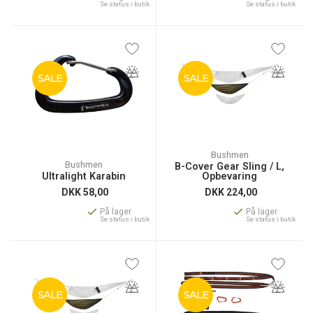
Se status i butik
Se status i butik
SALE
SALE
Bushmen
Bushmen
B-Cover Gear Sling / L,
Ultralight Karabin
Opbevaring
DKK
58,00
DKK
224,00
På lager
På lager
Se status i butik
Se status i butik
SALE
SALE