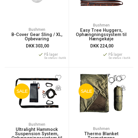
Bushmen
Bushmen
Easy Tree Huggers,
B-Cover Gear Sling / XL,
Ophængningssystem til
Opbevaring
Hængekøje
DKK
303,00
DKK
224,00
På lager
På lager
Se status i butik
Se status i butik
SALE
SALE
Bushmen
Bushmen
Ultralight Hammock
Suspension System,
Thermo Blanket