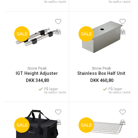
Se status i butik
Se status i butik
SALE
SALE
Snow Peak
Snow Peak
IGT Height Adjuster
Stainless Box Half Unit
DKK
344,80
DKK
460,80
På lager
På lager
Se status i butik
Se status i butik
SALE
SALE