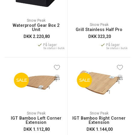
Snow Peak
Snow Peak
Waterproof Gear Box 2
Unit
Grill Stainless Half Pro
DKK
2.220,80
DKK
323,20
På lager
På lager
Se status i butik
Se status i butik
SALE
SALE
Snow Peak
Snow Peak
IGT Bamboo Left Corner
IGT Bamboo Right Corner
Extension
Extension
DKK
1.112,80
DKK
1.144,00