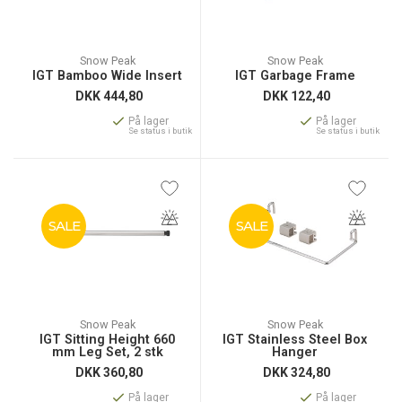
Snow Peak
Snow Peak
IGT Bamboo Wide Insert
IGT Garbage Frame
DKK
444,80
DKK
122,40
På lager
På lager
Se status i butik
Se status i butik
SALE
SALE
Snow Peak
Snow Peak
IGT Sitting Height 660
IGT Stainless Steel Box
mm Leg Set, 2 stk
Hanger
DKK
360,80
DKK
324,80
På lager
På lager