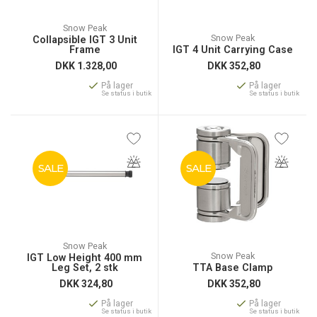
Snow Peak
Snow Peak
Collapsible IGT 3 Unit
Frame
IGT 4 Unit Carrying Case
DKK
1.328,00
DKK
352,80
På lager
På lager
Se status i butik
Se status i butik
SALE
SALE
Snow Peak
Snow Peak
IGT Low Height 400 mm
Leg Set, 2 stk
TTA Base Clamp
DKK
324,80
DKK
352,80
På lager
På lager
Se status i butik
Se status i butik