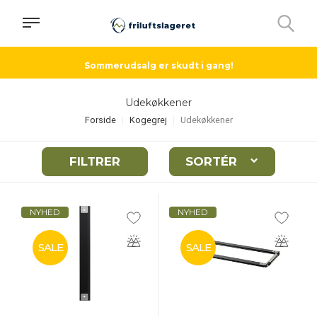
Sommerudsalg er skudt i gang!
Udekøkkener
Forside
Kogegrej
Udekøkkener
FILTRER
SORTÉR
NYHED
NYHED
SALE
SALE