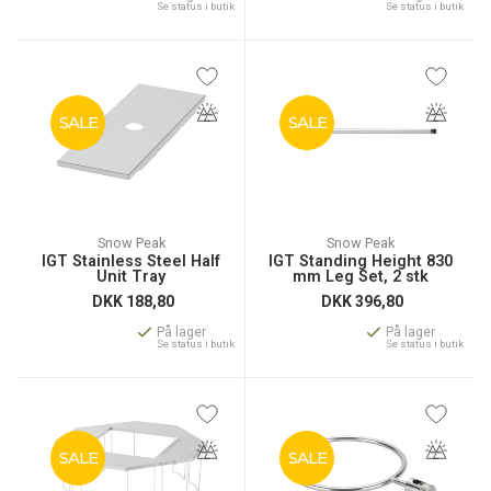
Se status i butik
Se status i butik
SALE
SALE
Snow Peak
Snow Peak
IGT Stainless Steel Half
IGT Standing Height 830
Unit Tray
mm Leg Set, 2 stk
DKK
188,80
DKK
396,80
På lager
På lager
Se status i butik
Se status i butik
SALE
SALE