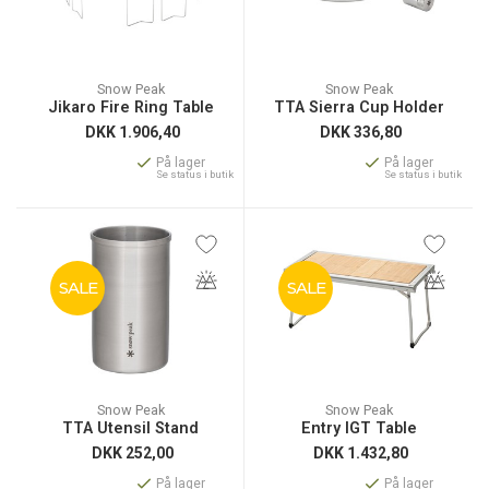
Snow Peak
Snow Peak
Jikaro Fire Ring Table
TTA Sierra Cup Holder
DKK
1.906,40
DKK
336,80
På lager
På lager
Se status i butik
Se status i butik
SALE
SALE
Snow Peak
Snow Peak
TTA Utensil Stand
Entry IGT Table
DKK
252,00
DKK
1.432,80
På lager
På lager