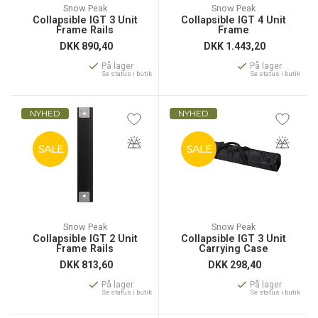
Snow Peak
Snow Peak
Collapsible IGT 3 Unit
Collapsible IGT 4 Unit
Frame Rails
Frame
DKK
890,40
DKK
1.443,20
På lager
På lager
Se status i butik
Se status i butik
NYHED
NYHED
SALE
SALE
Snow Peak
Snow Peak
Collapsible IGT 2 Unit
Collapsible IGT 3 Unit
Frame Rails
Carrying Case
DKK
813,60
DKK
298,40
På lager
På lager
Se status i butik
Se status i butik