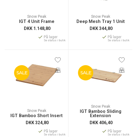
Snow Peak
Snow Peak
IGT 4 Unit Frame
Deep Mesh Tray 1 Unit
DKK
1.148,80
DKK
344,80
På lager
På lager
Se status i butik
Se status i butik
SALE
SALE
Snow Peak
Snow Peak
IGT Bamboo Sliding
IGT Bamboo Short Insert
Extension
DKK
324,80
DKK
406,40
På lager
På lager
Se status i butik
Se status i butik