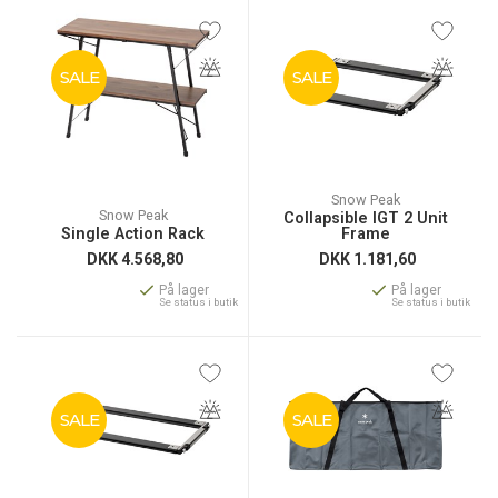
SALE
SALE
Snow Peak
Snow Peak
Collapsible IGT 2 Unit
Single Action Rack
Frame
DKK
4.568,80
DKK
1.181,60
På lager
På lager
Se status i butik
Se status i butik
SALE
SALE