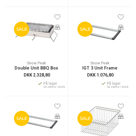
SALE
SALE
Snow Peak
Snow Peak
Double Unit BBQ Box
IGT 3 Unit Frame
DKK
2.328,80
DKK
1.076,80
På lager
På lager
Se status i butik
Se status i butik
SALE
SALE