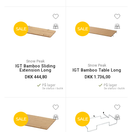
SALE
SALE
Snow Peak
Snow Peak
IGT Bamboo Sliding
Extension Long
IGT Bamboo Table Long
DKK
444,80
DKK
1.736,00
På lager
På lager
Se status i butik
Se status i butik
SALE
SALE