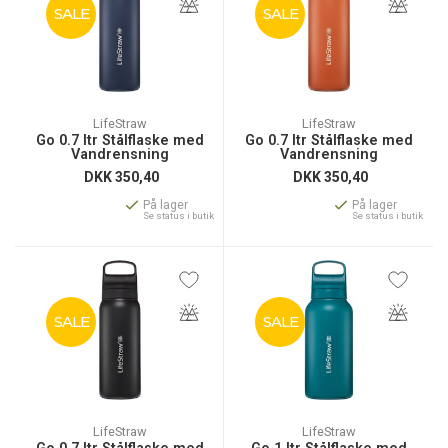
SALE
SALE
LifeStraw
LifeStraw
Go 0.7 ltr Stålflaske med
Go 0.7 ltr Stålflaske med
Vandrensning
Vandrensning
DKK
350,40
DKK
350,40
På lager
På lager
Se status i butik
Se status i butik
SALE
SALE
LifeStraw
LifeStraw