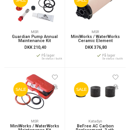
MSR
MSR
Guardian Pump Annual
MiniWorks / WaterWorks
Maintenance Kit
Ceramic Element
DKK
210,40
DKK
376,80
På lager
På lager
Se status i butik
Se status i butik
SALE
SALE
MSR
Katadyn
MiniWorks / WaterWorks
BeFree AC Carbon