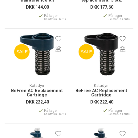
Maintenance Kit
Replacement, 3 stk.
DKK
144,00
DKK
177,60
På lager
På lager
Se status i butik
Se status i butik
SALE
SALE
Katadyn
Katadyn
BeFree AC Replacement
BeFree AC Replacement
Cartridge
Cartridge
DKK
222,40
DKK
222,40
På lager
På lager
Se status i butik
Se status i butik