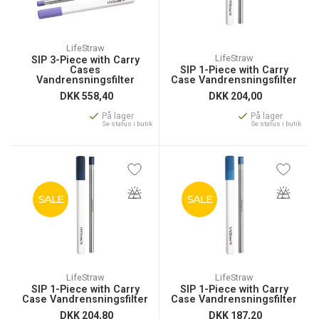
LifeStraw
LifeStraw
SIP 3-Piece with Carry
Cases
SIP 1-Piece with Carry
Vandrensningsfilter
Case Vandrensningsfilter
DKK
558,40
DKK
204,00
På lager
På lager
Se status i butik
Se status i butik
SALE
SALE
LifeStraw
LifeStraw
SIP 1-Piece with Carry
SIP 1-Piece with Carry
Case Vandrensningsfilter
Case Vandrensningsfilter
DKK
204,80
DKK
187,20