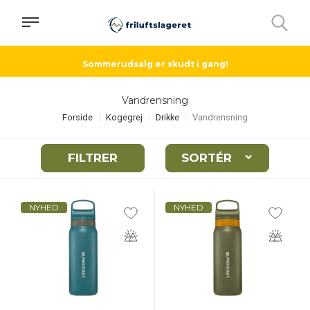
Sommerudsalg er skudt i gang!
Vandrensning
Forside
Kogegrej
Drikke
Vandrensning
FILTRER
SORTÉR
NYHED
NYHED