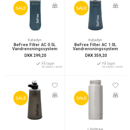
SALE
SALE
Katadyn
Katadyn
BeFree Filter AC 0.5L
BeFree Filter AC 1.0L
Vandrensningssystem
Vandrensningssystem
DKK
299,20
DKK
359,20
På lager
På lager
Se status i butik
Se status i butik
SALE
SALE
LifeStraw