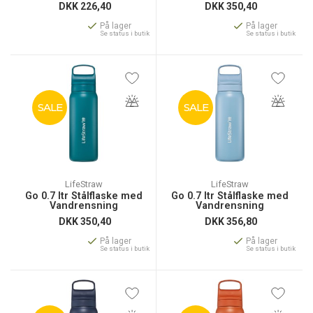
DKK
226,40
DKK
350,40
På lager
På lager
Se status i butik
Se status i butik
SALE
SALE
LifeStraw
LifeStraw
Go 0.7 ltr Stålflaske med
Go 0.7 ltr Stålflaske med
Vandrensning
Vandrensning
DKK
350,40
DKK
356,80
På lager
På lager
Se status i butik
Se status i butik