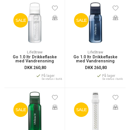
SALE
SALE
LifeStraw
LifeStraw
Go 1.0 ltr Drikkeflaske
Go 1.0 ltr Drikkeflaske
med Vandrensning
med Vandrensning
DKK
260,80
DKK
260,80
På lager
På lager
Se status i butik
Se status i butik
SALE
SALE