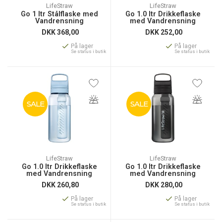
LifeStraw
LifeStraw
Go 1 ltr Stålflaske med
Go 1.0 ltr Drikkeflaske
Vandrensning
med Vandrensning
DKK
368,00
DKK
252,00
På lager
På lager
Se status i butik
Se status i butik
SALE
SALE
LifeStraw
LifeStraw
Go 1.0 ltr Drikkeflaske
Go 1.0 ltr Drikkeflaske
med Vandrensning
med Vandrensning
DKK
260,80
DKK
280,00
På lager
På lager
Se status i butik
Se status i butik