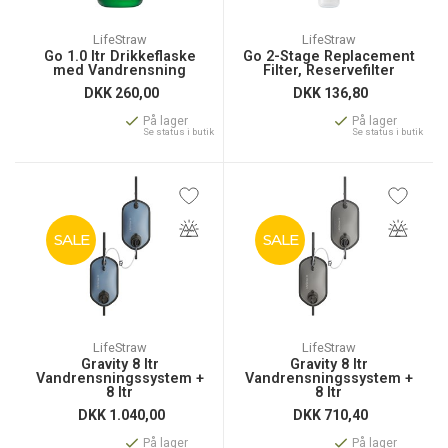
LifeStraw
LifeStraw
Go 1.0 ltr Drikkeflaske
Go 2-Stage Replacement
med Vandrensning
Filter, Reservefilter
DKK
260,00
DKK
136,80
På lager
På lager
Se status i butik
Se status i butik
SALE
SALE
LifeStraw
LifeStraw
Gravity 8 ltr
Gravity 8 ltr
Vandrensningssystem +
Vandrensningssystem +
8 ltr
8 ltr
Vandopbevaringspose
Vandopbevaringspose
DKK
1.040,00
DKK
710,40
På lager
På lager