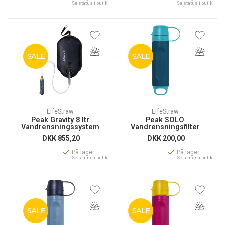
Se status i butik
Se status i butik
SALE
SALE
LifeStraw
LifeStraw
Peak Gravity 8 ltr
Peak SOLO
Vandrensningssystem
Vandrensningsfilter
DKK
855,20
DKK
200,00
På lager
På lager
Se status i butik
Se status i butik
SALE
SALE