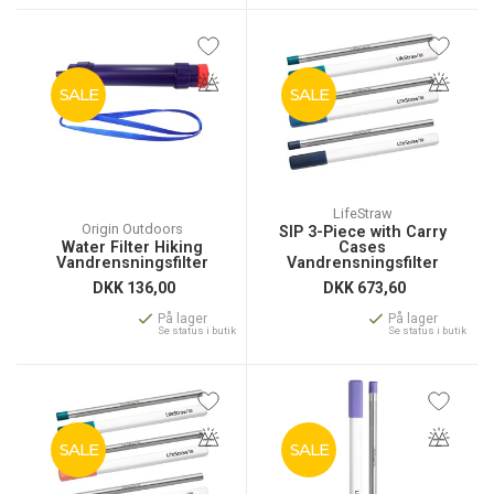
SALE
SALE
LifeStraw
Origin Outdoors
SIP 3-Piece with Carry
Water Filter Hiking
Cases
Vandrensningsfilter
Vandrensningsfilter
DKK
136,00
DKK
673,60
På lager
På lager
Se status i butik
Se status i butik
SALE
SALE