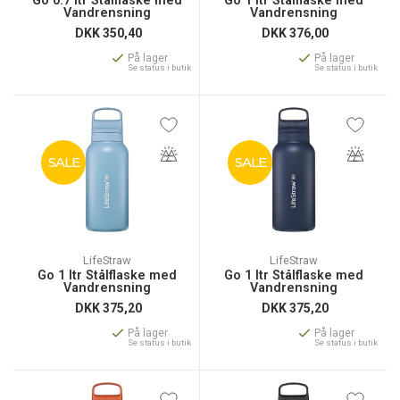
Go 0.7 ltr Stålflaske med
Go 1 ltr Stålflaske med
Vandrensning
Vandrensning
DKK
350,40
DKK
376,00
På lager
På lager
Se status i butik
Se status i butik
SALE
SALE
LifeStraw
LifeStraw
Go 1 ltr Stålflaske med
Go 1 ltr Stålflaske med
Vandrensning
Vandrensning
DKK
375,20
DKK
375,20
På lager
På lager
Se status i butik
Se status i butik