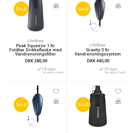
SALE
SALE
LifeStraw
LifeStraw
Peak Squeeze 1 ltr
Foldbar Drikkeflaske med
Gravity 3 ltr
Vandrensningsfilter
Vandrensningssystem
DKK
280,00
DKK
440,00
På lager
På lager
Se status i butik
Se status i butik
SALE
SALE