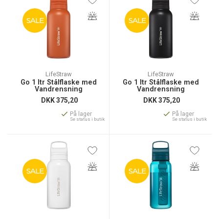
SALE
SALE
LifeStraw
LifeStraw
Go 1 ltr Stålflaske med
Go 1 ltr Stålflaske med
Vandrensning
Vandrensning
DKK
375,20
DKK
375,20
På lager
På lager
Se status i butik
Se status i butik
SALE
SALE