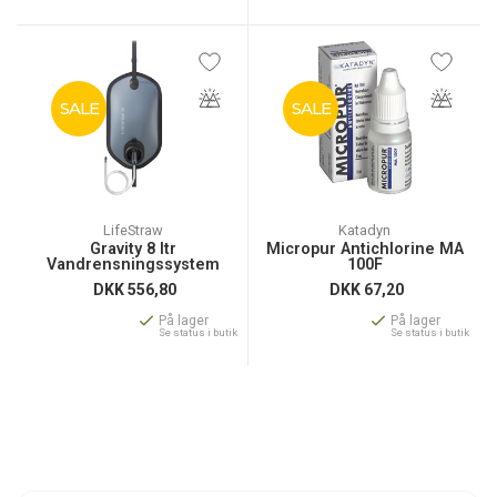
SALE
SALE
LifeStraw
Katadyn
Gravity 8 ltr
Micropur Antichlorine MA
Vandrensningssystem
100F
DKK
556,80
DKK
67,20
På lager
På lager
Se status i butik
Se status i butik