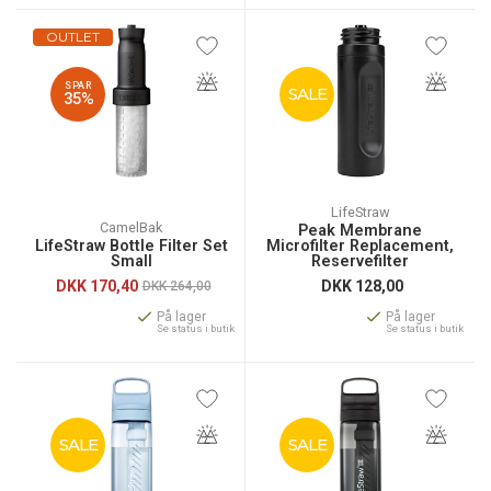
OUTLET
SPAR
SALE
35%
LifeStraw
CamelBak
Peak Membrane
LifeStraw Bottle Filter Set
Microfilter Replacement,
Small
Reservefilter
DKK
170,40
DKK
128,00
DKK 264,00
På lager
På lager
Se status i butik
Se status i butik
SALE
SALE