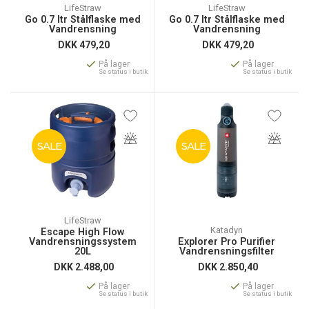
LifeStraw
LifeStraw
Go 0.7 ltr Stålflaske med
Go 0.7 ltr Stålflaske med
Vandrensning
Vandrensning
DKK
479,20
DKK
479,20
På lager
På lager
Se status i butik
Se status i butik
SALE
SALE
LifeStraw
Katadyn
Escape High Flow
Vandrensningssystem
Explorer Pro Purifier
20L
Vandrensningsfilter
DKK
2.488,00
DKK
2.850,40
På lager
På lager
Se status i butik
Se status i butik