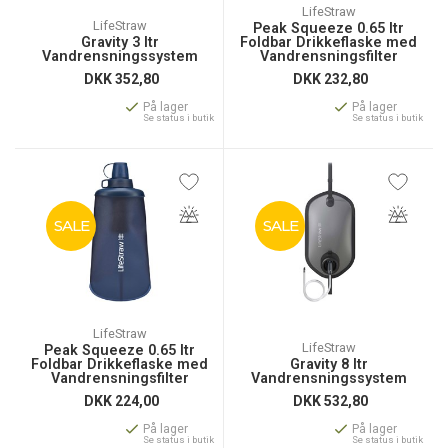
LifeStraw
LifeStraw
Peak Squeeze 0.65 ltr
Gravity 3 ltr
Foldbar Drikkeflaske med
Vandrensningssystem
Vandrensningsfilter
DKK
352,80
DKK
232,80
På lager
På lager
Se status i butik
Se status i butik
SALE
SALE
LifeStraw
LifeStraw
Peak Squeeze 0.65 ltr
Foldbar Drikkeflaske med
Gravity 8 ltr
Vandrensningsfilter
Vandrensningssystem
DKK
224,00
DKK
532,80
På lager
På lager
Se status i butik
Se status i butik