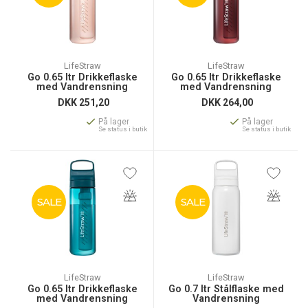
LifeStraw
LifeStraw
Go 0.65 ltr Drikkeflaske
Go 0.65 ltr Drikkeflaske
med Vandrensning
med Vandrensning
DKK
251,20
DKK
264,00
På lager
På lager
Se status i butik
Se status i butik
SALE
SALE
LifeStraw
LifeStraw
Go 0.65 ltr Drikkeflaske
Go 0.7 ltr Stålflaske med
med Vandrensning
Vandrensning