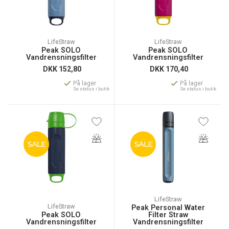
LifeStraw
LifeStraw
Peak SOLO
Peak SOLO
Vandrensningsfilter
Vandrensningsfilter
DKK
152,80
DKK
170,40
På lager
På lager
Se status i butik
Se status i butik
SALE
SALE
LifeStraw
LifeStraw
Peak Personal Water
Peak SOLO
Filter Straw
Vandrensningsfilter
Vandrensningsfilter