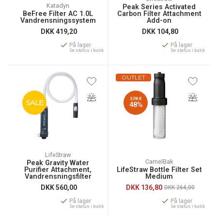
Katadyn
Peak Series Activated
BeFree Filter AC 1.0L
Carbon Filter Attachment
Vandrensningssystem
Add-on
DKK
419,20
DKK
104,80
På lager
På lager
Se status i butik
Se status i butik
OUTLET
SPAR
SALE
48%
LifeStraw
CamelBak
Peak Gravity Water
Purifier Attachment,
LifeStraw Bottle Filter Set
Vandrensningsfilter
Medium
DKK
560,00
DKK
136,80
DKK 264,00
På lager
På lager
Se status i butik
Se status i butik