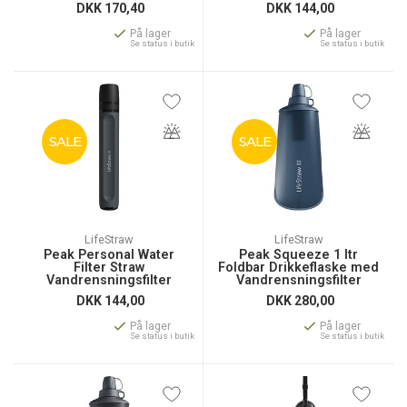
DKK
170,40
DKK
144,00
På lager
På lager
Se status i butik
Se status i butik
SALE
SALE
LifeStraw
LifeStraw
Peak Personal Water
Peak Squeeze 1 ltr
Filter Straw
Foldbar Drikkeflaske med
Vandrensningsfilter
Vandrensningsfilter
DKK
144,00
DKK
280,00
På lager
På lager
Se status i butik
Se status i butik