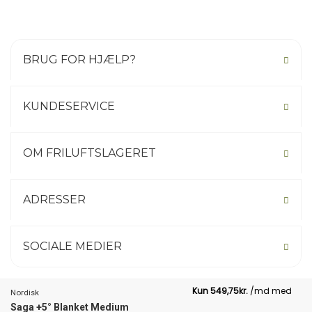
Læs mere om Nordisk’ enestående service af bl.a. dunposer
her >>>
BRUG FOR HJÆLP?
KUNDESERVICE
OM FRILUFTSLAGERET
ADRESSER
SOCIALE MEDIER
Nordisk
Saga +5° Blanket Medium
Not your country? Click here.