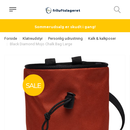
Sommerudsalg er skudt i gang!
Forside
Klatreudstyr
Personlig udrustning
Kalk & kalkposer
Black Diamond Mojo Chalk Bag Large
SALE