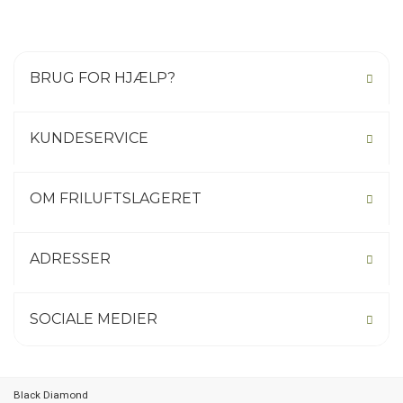
primitivt klatreudstyr, fremstillet ved hjælp af hammer og ambolt, i
dag vokset til en multinational virksomhed med hovedkontorer i
Asien, Europa og så selvfølgelig USA.
BRUG FOR HJÆLP?
KUNDESERVICE
OM FRILUFTSLAGERET
ADRESSER
SOCIALE MEDIER
Black Diamond
Not your country? Click here.