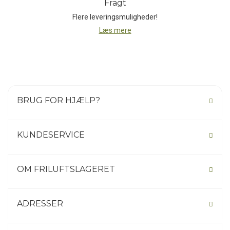
Fragt
over bardunerne i lejren.
Flere leveringsmuligheder!
Med en samlet vægt på ca. 1.450 gram og en kompakt
Læs mere
pakkestørrelse på Ø8 × 61 cm er Grand Canyon Zuni Ray en let,
funktionel og pålidelig tarp til alsidig beskyttelse i naturen.
BRUG FOR HJÆLP?
KUNDESERVICE
OM FRILUFTSLAGERET
ADRESSER