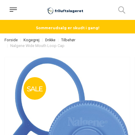
Sommerudsalg er skudt i gang!
Forside
Kogegrej
Drikke
Tilbehør
Nalgene Wide Mouth Loop Cap
SALE