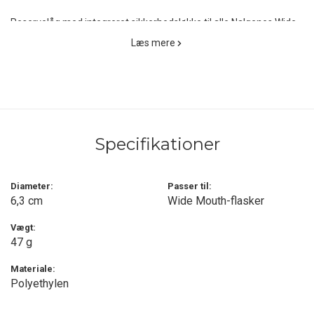
Reservelåg med integreret sikkerhedsløkke til alle Nalgenes Wide
Mouth-flasker.
Læs mere
Specifikationer
Diameter:
Passer til:
6,3 cm
Wide Mouth-flasker
Vægt:
47 g
Materiale:
Polyethylen