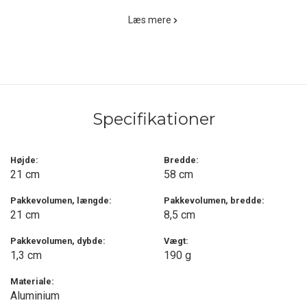
paneler, som sammenpakket blot fylder 21 x 8.5 x 1.3 cm. og vejer
Læs mere
190 gram. Panelerne er af anodiseret aluminium, som holder til
vind og vejr.
Når Vindskærm er trukket rundt om kogesættet, fikseres den
eventuelt i underlaget med de to glidesøm, så den ikke blæser
væk.
Specifikationer
Robens Vindskærm leveres i praktisk netpose.
Højde:
Bredde:
21 cm
58 cm
Pakkevolumen, længde:
Pakkevolumen, bredde:
21 cm
8,5 cm
Pakkevolumen, dybde:
Vægt:
1,3 cm
190 g
Materiale:
Aluminium