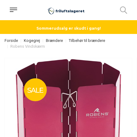
Sommerudsalg er skudt i gang!
Forside
Kogegrej
Brændere
Tilbehør til brændere
Robens Vindskærm
SALE