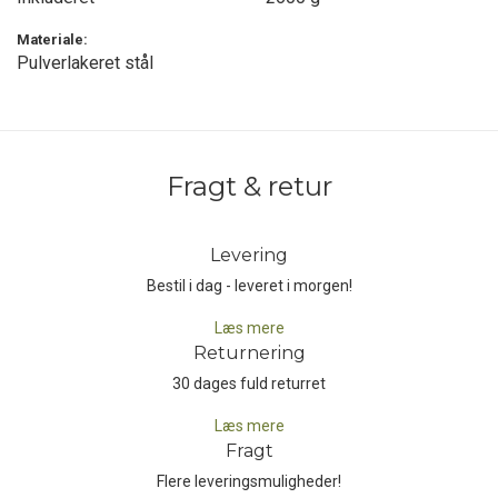
Materiale:
Med nem opsætning og stor funktionalitet er Outwell
Pulverlakeret stål
Varmeafledningsplade & Vindafskærmning en uundværlig
tilføjelse til dit campingkøkken, hvor den sikrer en mere effektiv,
stabil og økonomisk madlavning - hver gang!
Fragt & retur
Levering
Bestil i dag - leveret i morgen!
Læs mere
Returnering
30 dages fuld returret
Læs mere
Fragt
Flere leveringsmuligheder!