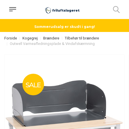
Sommerudsalg er skudt i gang!
Forside
Kogegrej
Brændere
Tilbehør til brændere
Outwell Varmeafledningsplade & Vindafskærmning
SALE