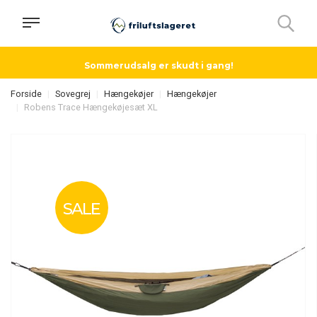
Sommerudsalg er skudt i gang!
Forside
Sovegrej
Hængekøjer
Hængekøjer
Robens Trace Hængekøjesæt XL
SALE