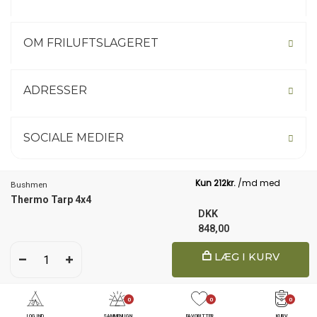
OM FRILUFTSLAGERET
ADRESSER
SOCIALE MEDIER
Bushmen
Thermo Tarp 4x4
Not your country? Click here.
DKK
848,00
1
LÆG I KURV
© 2026 Friluftslageret
0
0
0
LOG IND
SAMMENLIGN
FAVORITTER
KURV