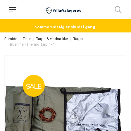
Sommerudsalg er skudt i gang!
Forside
Telte
Tarps & vindsække
Tarps
Bushmen Thermo Tarp 4x4
SALE