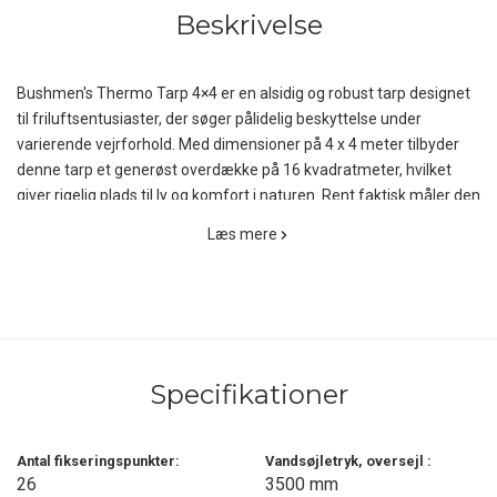
Beskrivelse
Bushmen's Thermo Tarp 4×4 er en alsidig og robust tarp designet
til friluftsentusiaster, der søger pålidelig beskyttelse under
varierende vejrforhold. Med dimensioner på 4 x 4 meter tilbyder
denne tarp et generøst overdække på 16 kvadratmeter, hvilket
giver rigelig plads til ly og komfort i naturen. Rent faktisk måler den
4,3 x 4 meter, hvilket giver lidt over 17 m2!
Læs mere
Fremstillet af slidstærkt 190T polyester med ripstop-vævning,
kombinerer denne store tarp letvægtsegenskaber med stor
styrtke. Den mørke olivengrønne overside absorberer varme og
camouflerer effektivt i naturlige omgivelser, mens undersiden er
belagt med et sølvfarvet termisk lag, der reflekterer kropsvarme
Specifikationer
og forbedrer termisk komfort under kolde nætter. Denne
reflekterende overflade gør det også muligt at udnytte belysning
mere effektivt og reducerer temperaturen under tarpen på solrige
Antal fikseringspunkter:
Vandsøjletryk, oversejl :
dage ved at reflektere solens stråler.
26
3500 mm