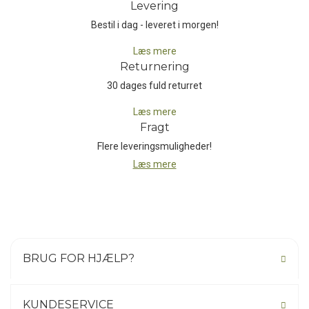
Levering
transportmidler såsom kano, bil eller cykel. Den store overflade og
Bestil i dag - leveret i morgen!
unikke dobbelte rygning gør det muligt at sove komfortabelt i to
hængekøjer under ét tag. Takket være de forstærkede bånd og
Læs mere
den praktiske placering af løkkerne kan tarpen opstilles på mange
Returnering
måder, hvilket giver beskyttelse og komfort i enhver situation. Ved
30 dages fuld returret
at udnytte omgivelserne, såsom træer, klipper eller endda
køretøjer, kan man skabe et tilpasset ly, der opfylder specifikke
Læs mere
behov og passer til de aktuelle vejrforhold.
Fragt
Flere leveringsmuligheder!
Samlet set tilbyder Bushmen's Thermo Tarp 4×4 en fremragende
Læs mere
kombination af holdbarhed, funktionalitet og termisk beskyttelse,
hvilket gør den til et uundværligt redskab for enhver
friluftsentusiast, der søger et pålideligt ly i naturen.
BRUG FOR HJÆLP?
KUNDESERVICE