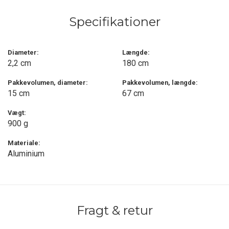
Sælges som nævnt i sæt med 2 stk.
Specifikationer
Diameter:
Længde:
2,2 cm
180 cm
Pakkevolumen, diameter:
Pakkevolumen, længde:
15 cm
67 cm
Vægt:
900 g
Materiale:
Aluminium
Fragt & retur