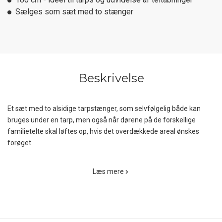
Sælges som sæt med to stænger
Beskrivelse
Et sæt med to alsidige tarpstænger, som selvfølgelig både kan
bruges under en tarp, men også når dørene på de forskellige
familietelte skal løftes op, hvis det overdækkede areal ønskes
forøget.
Tarp Link Pole 180 cm, 2 pcs er fremstillet af let og stærkt
Læs mere
aluminium, som er anodiseret i en flot rød farve, der modstår
korrosion. Hver stang er sammensat af tre led på hver, ja, 60 cm.
som nemt og bekvemt samles ved hjælp af den gennemgående
elastiksnor.