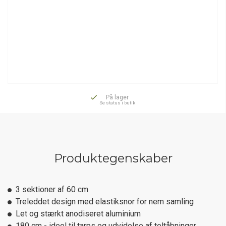
På lager
Se status i butik
Produktegenskaber
3 sektioner af 60 cm
Treleddet design med elastiksnor for nem samling
Let og stærkt anodiseret aluminium
180 cm - ideel til tarps og udvidelse af teltåbninger