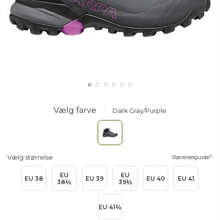
Vælg farve
Dark Gray/Purple
Vælg størrelse
Størrelsesguide?
EU
EU
EU 38
EU 39
EU 40
EU 41
38½
39½
EU 41½