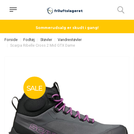
Sommerudsalg er skudt i gang!
Forside
Fodtøj
Støvler
Vandrestøvler
Scarpa Ribelle Cross 2 Mid GTX Dame
SALE