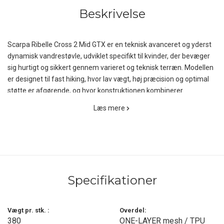
Beskrivelse
Scarpa Ribelle Cross 2 Mid GTX er en teknisk avanceret og yderst
dynamisk vandrestøvle, udviklet specifikt til kvinder, der bevæger
sig hurtigt og sikkert gennem varieret og teknisk terræn. Modellen
er designet til fast hiking, hvor lav vægt, høj præcision og optimal
støtte er afgørende, og hvor konstruktionen kombinerer
fleksibiliteten fra en trail-sko med stabiliteten fra en klassisk
Læs mere
vandrestøvle.
Overdelen er konstrueret i en innovativ ONE-LAYER konstruktion,
hvor slidstærkt, åndbart mesh er integreret med TPU-
forstærkninger. Denne kombination reducerer vægten markant,
samtidig med at den sikrer høj slidstyrke og strukturel stabilitet.
Specifikationer
Konstruktionen omslutter mellemsålen og skaber en tæt, præcis
pasform, der stabiliserer foden effektivt på ujævnt underlag.
Samtidig arbejder den anatomisk udformede 3D Autofit-krave
Vægt pr. stk. :
Overdel:
aktivt med anklens bevægelser, hvilket giver en naturlig og
380
ONE-LAYER mesh / TPU