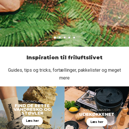
Inspiration til friluftslivet
Guides, tips og tricks, fortællinger, pakkelister og meget
mere
BLOGINDLÆG
FIND DE RETTE
VANDRESKO OG
NYT MADUNIVERS
STØVLER
UDEKØKKENET
Læs her
Læs her