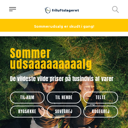
Sommerudsalg er skudt i gang!
Sommer
udsaaaaaaaaalg
De vildeste vilde priser på tusindvis af varer
TIL HAM
TIL HENDE
TELTE
RYGSÆKKE
SOVEGREJ
KOGEGREJ