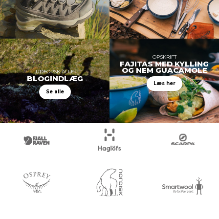
OPSKRIFT
FAJITAS MED KYLLING
OG NEM GUACAMOLE
UDFORSK ALLE
BLOGINDLÆG
Læs her
Se alle