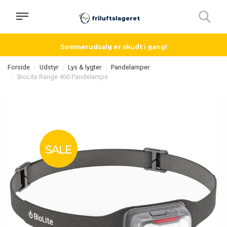
Sommerudsalg er skudt i gang!
Forside
Udstyr
Lys & lygter
Pandelamper
BioLite Range 400 Pandelampe
SALE