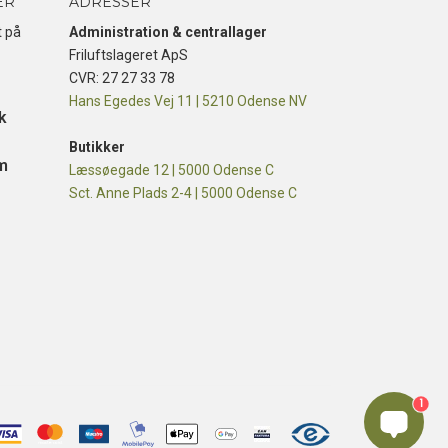
ER
ADRESSER
t på
Administration & centrallager
Friluftslageret ApS
CVR: 27 27 33 78
Hans Egedes Vej 11 | 5210 Odense NV
k
Butikker
m
Læssøegade 12 | 5000 Odense C
Sct. Anne Plads 2-4 | 5000 Odense C
1