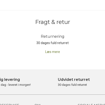
et med den eftertragtede 'Backpackers Editor's Choice Award' i 2004 o
erden over nye brugere, der anerkender disse titler.
nærheden af New Hampshires White Mountains, der til tider er vært for de 
Fragt & retur
lv ret stolte af deres lille, mobile køkken, konstant engageret i forbedri
Returnering
30 dages fuld returret
Læs mere
ig levering
Udvidet returret
i dag - leveret i morgen!
30 dages fuld returret