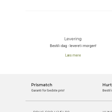
produktets markedsføring, blev det belønn
Award' i 2006. Og hver eneste dag er der v
JetBoil bliver i dag udviklet og testet i 
sted derude sidder Dwight og Perry og er se
Levering
Bestil i dag - leveret i morgen!
Læs mere
Prismatch
Hurt
Garanti for bedste pris!
Bestil 