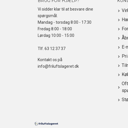
BRUG FOR HJÆLP?
KUN
Vi sidder klar til at besvare dine
Vi
spørgsmål.
Ha
Mandag - torsdag 8:00 - 17:30
For
Fredag 8:00 - 18:00
Lørdag 10:00 - 15:00
Åbn
E-
Tlf.
63 12 37 37
Pr
Kontakt os på
Til
info@friluftslageret.dk
Kø
Oft
sp
St