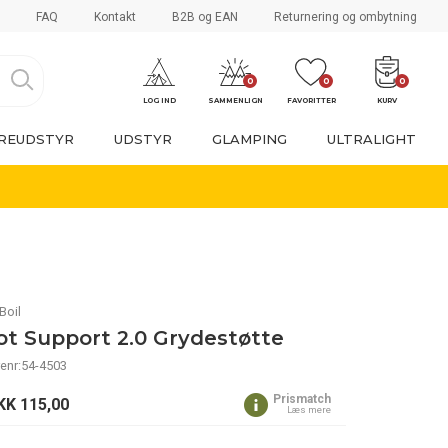
FAQ
Kontakt
B2B og EAN
Returnering og ombytning
0
0
0
LOG IND
SAMMENLIGN
FAVORITTER
KURV
REUDSTYR
UDSTYR
GLAMPING
ULTRALIGHT
Boil
ot Support 2.0 Grydestøtte
enr:54-4503
Prismatch
KK
115,00
Læs mere