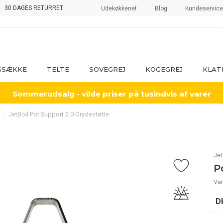
30 DAGES RETURRET
Udekøkkenet
Blog
Kundeservice
GSÆKKE
TELTE
SOVEGREJ
KOGEGREJ
KLAT
Sommerudsalg - vilde priser på tusindvis af varer
JetBoil Pot Support 2.0 Grydestøtte
Jet
P
Var
D