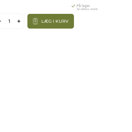
På lager
Se status i butik
LÆG I KURV