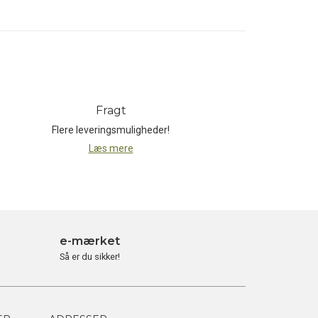
g magasinet Outside's 'Gear of the Year
mest ekstreme vejrsystemer i verden. Et
nger og forenklinger af JetBoil.
Fragt
Flere leveringsmuligheder!
Læs mere
e-mærket
Så er du sikker!