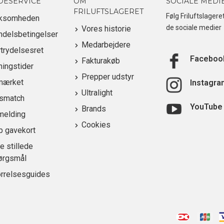
DESERVICE
OM
SOCIALE MEDI
FRILUFTSLAGERET
Følg Friluftslagere
rksomheden
de sociale medier
Vores historie
ndelsbetingelser
Medarbejdere
trydelsesret
Faceboo
Fakturakøb
ingstider
Prepper udstyr
mærket
Instagra
Ultralight
ismatch
YouTube
Brands
melding
Cookies
b gavekort
e stillede
ørgsmål
ørrelsesguides