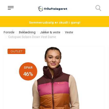
Sommerudsalg er skudt i gang!
Forside
Beklædning
Jakker & veste
Veste
Cotopaxi Solazo Down Vest Dame
OUTLET
SPAR
46%