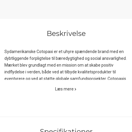
Beskrivelse
Sydamerikanske Cotopaxi er et uhyre spændende brand med en
dybtliggende forpligtelse til bæredygtighed og social ansvarlighed.
Mærket blev grundlagt med en mission om at skabe positiv
indflydelse i verden, både ved at tilbyde kvalitetsprodukter til
eventyrere og ved at støtte globale samfundsprojekter. Cotopaxis
mission handler altså ikke kun om at sælge udendørsudstyr; det
Læs mere
handler om at gøre en reel forskel ved at hjælpe dem, der har
mest brug for det, samtidig med at man beskytter planeten.
Cotopaxi Solazo Down Vest til kvinder er en alsidig og dejlig varm
dunvest, designet til hende, som værdsætter komfort og varme
under forskellige udendørsaktiviteter. Vesten er konstrueret med
Specifikationer