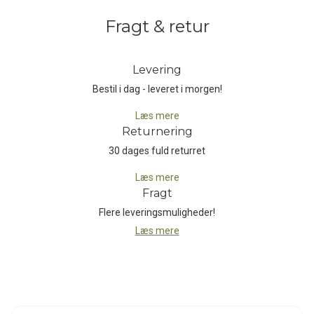
dage eller under en skaljakke for ekstra varme på mere kolde
Fragt & retur
eventyr.
Samlet set kombinerer Cotopaxi Solazo Down Vest teknisk
Levering
funktionalitet med et fokus på bæredygtighed, hvilket gør den til et
Bestil i dag - leveret i morgen!
fremragende valg for udendørsentusiaster, der søger en let, varm
og miljøvenlig beklædningsdel til alle aktiviteterne i vinterhalvåret.
Læs mere
Returnering
Guaranteed for Good
30 dages fuld returret
Mærkets navn stammer fra Cotopaxi-vulkanen i Ecuador, et
symbol på modstandsdygtighed og naturens skønhed. Denne
Læs mere
forbindelse til naturen er en central del af Cotopaxis identitet. Fra
Fragt
starten har virksomheden haft en "Gear for Good"-tilgang, hvilket
Flere leveringsmuligheder!
betyder, at hvert produkt er designet med tanke på både socialt og
Læs mere
miljømæssigt ansvar. Cotopaxi arbejder tæt sammen med
forskellige non-profit organisationer, hvor de støtter projekter, der
fremmer uddannelse, sundhed og økonomisk udvikling i udsatte
samfund over hele verden.